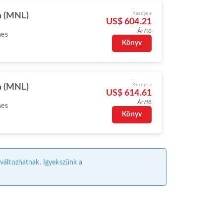
Kezdje a
a (MNL)
US$ 604.21
Ár/fő
nes
Könyv
Kezdje a
a (MNL)
US$ 614.61
Ár/fő
nes
Könyv
l változhatnak. Igyekszünk a