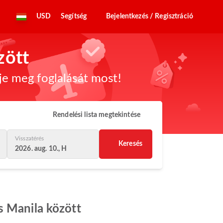
USD
Segítség
Bejelentkezés / Regisztráció
zött
dje meg foglalását most!
Rendelési lista megtekintése
Visszatérés
Keresés
2026. aug. 10., H
s Manila között