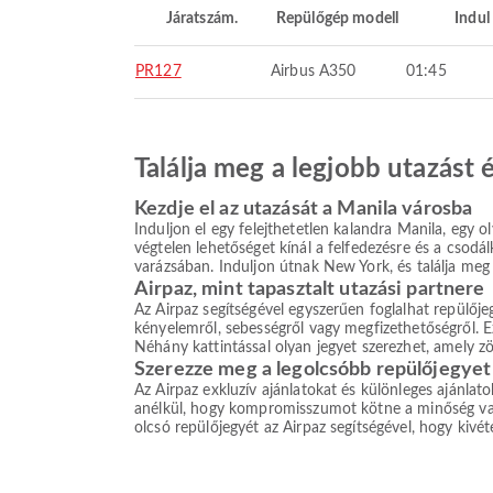
Járatszám.
Repülőgép modell
Indul
PR127
Airbus A350
01:45
Találja meg a legjobb utazást
Kezdje el az utazását a Manila városba
Induljon el egy felejthetetlen kalandra Manila, egy ol
végtelen lehetőséget kínál a felfedezésre és a csodá
varázsában. Induljon útnak New York, és találja meg 
Airpaz, mint tapasztalt utazási partnere
Az Airpaz segítségével egyszerűen foglalhat repülőj
kényelemről, sebességről vagy megfizethetőségről. Ez
Néhány kattintással olyan jegyet szerezhet, amely z
Szerezze meg a legolcsóbb repülőjegyet
Az Airpaz exkluzív ajánlatokat és különleges ajánlat
anélkül, hogy kompromisszumot kötne a minőség vagy 
olcsó repülőjegyét az Airpaz segítségével, hogy kivé