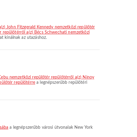
 a(z) John Fitzgerald Kennedy nemzetközi repülőtér
ér repülőtérről a(z) Bécs Schwechati nemzetközi
t kínálnak az utazáshoz.
Cebu nemzetközi repülőtér repülőtérről a(z) Ninoy
pülőtér repülőtérre
a legnépszerűbb repülőtéri
osába
a legnépszerűbb városi útvonalak New York