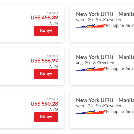
Kezdje a
New York (JFK)
Manil
US$ 458.89
szept. 30., Sze
Közvetlen
Ár/fő
Philippine Airli
Könyv
Kezdje a
New York (JFK)
Manil
US$ 586.97
aug. 30., V
Közvetlen
Ár/fő
Philippine Airli
Könyv
Kezdje a
New York (JFK)
Manil
US$ 590.28
szept. 23., Sze
Közvetlen
Ár/fő
Philippine Airli
Könyv