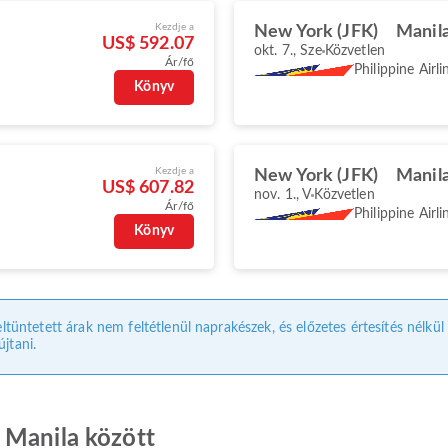
Kezdje a
New York (JFK)
Manil
US$ 592.07
okt. 7., Sze
Közvetlen
Ár/fő
Philippine Airli
Könyv
Kezdje a
New York (JFK)
Manil
US$ 607.82
nov. 1., V
Közvetlen
Ár/fő
Philippine Airli
Könyv
eltüntetett árak nem feltétlenül naprakészek, és előzetes értesítés nélkü
jtani.
 Manila között