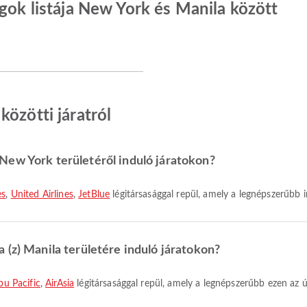
ágok listája New York és Manila között
özötti járatról
New York területéről induló járatokon?
es
,
United Airlines
,
JetBlue
légitársasággal repül, amely a legnépszerűbb 
 (z) Manila területére induló járatokon?
bu Pacific
,
AirAsia
légitársasággal repül, amely a legnépszerűbb ezen az 