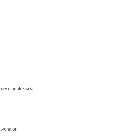
innen indulóknak.
útvonalon.