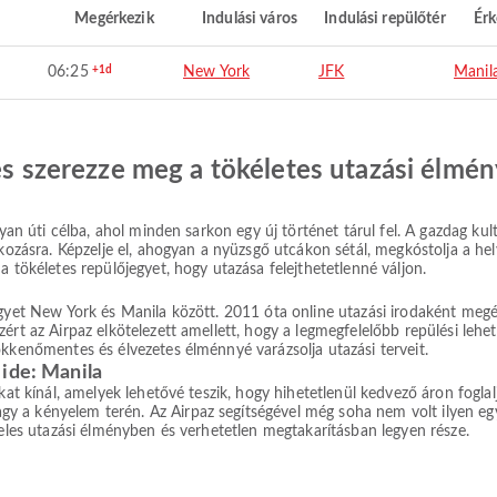
Megérkezik
Indulási város
Indulási repülőtér
Érk
06:25
+1d
New York
JFK
Manil
 és szerezze meg a tökéletes utazási élmén
yan úti célba, ahol minden sarkon egy új történet tárul fel. A gazdag kultu
lkozásra. Képzelje el, ahogyan a nyüzsgő utcákon sétál, megkóstolja a he
a tökéletes repülőjegyet, hogy utazása felejthetetlenné váljon.
egyet New York és Manila között. 2011 óta online utazási irodaként meg
ért az Airpaz elkötelezett amellett, hogy a legmegfelelőbb repülési lehe
ökkenőmentes és élvezetes élménnyé varázsolja utazási terveit.
 ide: Manila
okat kínál, amelyek lehetővé teszik, hogy hihetetlenül kedvező áron fogla
a kényelem terén. Az Airpaz segítségével még soha nem volt ilyen egysz
teles utazási élményben és verhetetlen megtakarításban legyen része.