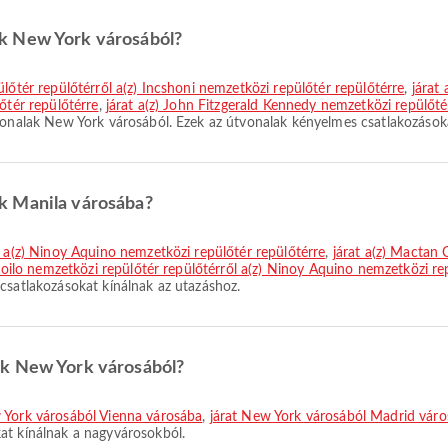
k New York városából?
lőtér repülőtérről a(z) Incshoni nemzetközi repülőtér repülőtérre
,
járat
őtér repülőtérre
,
járat a(z) John Fitzgerald Kennedy nemzetközi repülőt
onalak New York városából. Ezek az útvonalak kényelmes csatlakozásoka
k Manila városába?
l a(z) Ninoy Aquino nemzetközi repülőtér repülőtérre
,
járat a(z) Mactan 
 Iloilo nemzetközi repülőtér repülőtérről a(z) Ninoy Aquino nemzetközi re
csatlakozásokat kínálnak az utazáshoz.
ak New York városából?
 York városából Vienna városába
,
járat New York városából Madrid vár
at kínálnak a nagyvárosokból.