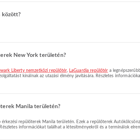
 között?
terek New York területén?
wark Liberty nemzetközi repülőtér
,
LaGuardia repülőtér
a legnépszerűbb
lgáltatást kínálnak az utazási élmény javítására. Részletes információka
terek Manila területén?
érkezési repülőterek Manila területén. Ezek a repülőterek Autókölcsönz
Részletes információkat találhat a létesítményekről és a terminálok elre