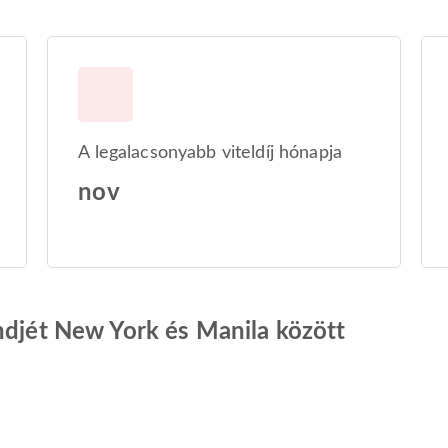
A legalacsonyabb viteldíj hónapja
nov
ndjét New York és Manila között