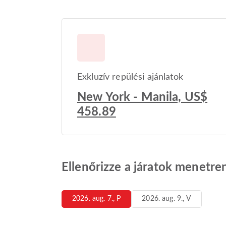
Exkluzív repülési ajánlatok
New York - Manila, US$
458.89
Ellenőrizze a járatok menetre
2026. aug. 7., P
2026. aug. 9., V