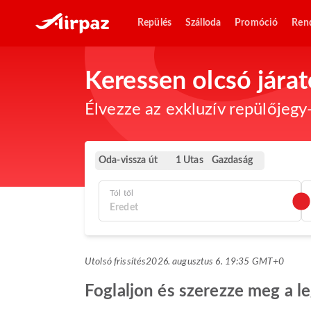
Repülés
Szálloda
Promóció
Ren
Keressen olcsó jára
Élvezze az exkluzív repülőjegy-
Oda-vissza út
Gazdaság
1 Utas
Tól től
Utolsó frissítés
2026. augusztus 6. 19:35 GMT+0
Foglaljon és szerezze meg a l