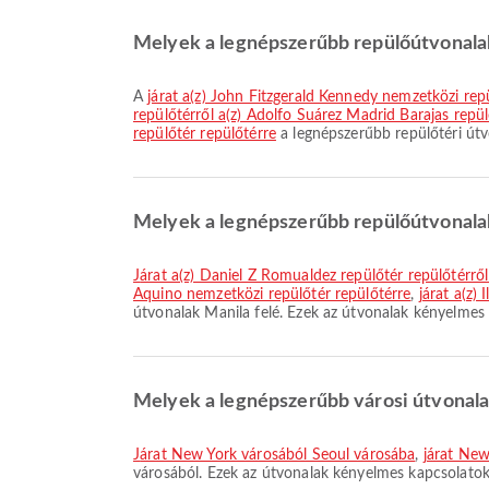
Melyek a legnépszerűbb repülőútvonala
A
járat a(z) John Fitzgerald Kennedy nemzetközi repü
repülőtérről a(z) Adolfo Suárez Madrid Barajas repül
repülőtér repülőtérre
a legnépszerűbb repülőtéri útv
Melyek a legnépszerűbb repülőútvonala
járat a(z) Daniel Z Romualdez repülőtér repülőtérrő
Aquino nemzetközi repülőtér repülőtérre
,
járat a(z)
útvonalak Manila felé. Ezek az útvonalak kényelmes 
Melyek a legnépszerűbb városi útvonal
járat New York városából Seoul városába
,
járat New
városából. Ezek az útvonalak kényelmes kapcsolatok