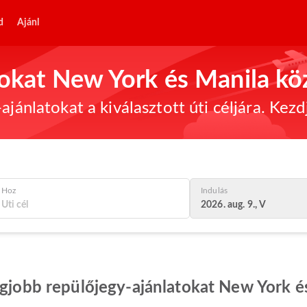
d
Ajánl
tokat New York és Manila kö
ajánlatokat a kiválasztott úti céljára. Kez
Hoz
Indulás
2026. aug. 9., V
egjobb repülőjegy-ajánlatokat New York é