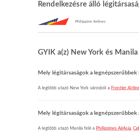
Rendelkezésre álló légitársas
Philippine Airlines
GYIK a(z) New York és Manila k
Mely légitársaságok a legnépszerűbbek 
A legtöbb utazó New York városból a
Frontier Airlin
Mely légitársaságok a legnépszerűbbek a
A legtöbb utazó Manila felé a
Philippines AirAsia
,
Ce