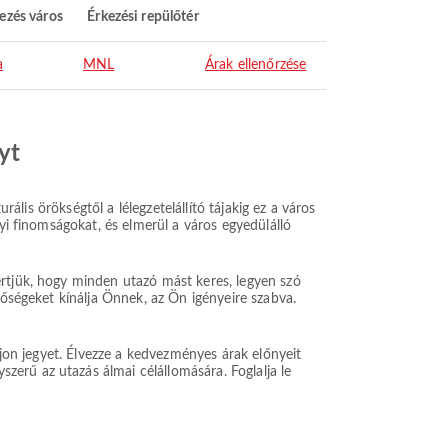
ezés város
Érkezési repülőtér
a
MNL
Árak ellenőrzése
yt
rális örökségtől a lélegzetelállító tájakig ez a város
lyi finomságokat, és elmerül a város egyedülálló
értjük, hogy minden utazó mást keres, legyen szó
tőségeket kínálja Önnek, az Ön igényeire szabva.
ljon jegyet. Élvezze a kedvezményes árak előnyeit
erű az utazás álmai célállomására. Foglalja le