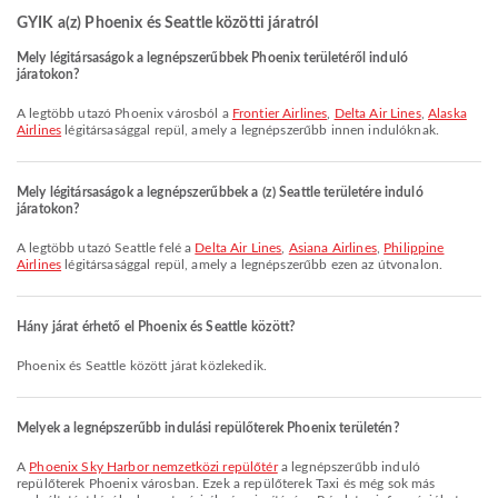
GYIK a(z) Phoenix és Seattle közötti járatról
Mely légitársaságok a legnépszerűbbek Phoenix területéről induló
járatokon?
A legtöbb utazó Phoenix városból a
Frontier Airlines
,
Delta Air Lines
,
Alaska
Airlines
légitársasággal repül, amely a legnépszerűbb innen indulóknak.
Mely légitársaságok a legnépszerűbbek a (z) Seattle területére induló
járatokon?
A legtöbb utazó Seattle felé a
Delta Air Lines
,
Asiana Airlines
,
Philippine
Airlines
légitársasággal repül, amely a legnépszerűbb ezen az útvonalon.
Hány járat érhető el Phoenix és Seattle között?
Phoenix és Seattle között járat közlekedik.
Melyek a legnépszerűbb indulási repülőterek Phoenix területén?
A
Phoenix Sky Harbor nemzetközi repülőtér
a legnépszerűbb induló
repülőterek Phoenix városban. Ezek a repülőterek Taxi és még sok más