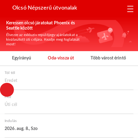
Olcsó Népszerű útvonalak
Keressen olcsó járatokat Phoenix és
Seattle között
Élvezze az exkluzív repülőjegy-ajánlatokat a
kiválasztott úti céljára. Kezdje meg foglalását
most!
Egyirányú
Oda-vissza út
Több várost érintő
Tól től
Eredet
Hoz
Úti cél
Indulás
2026. aug. 8., Szo