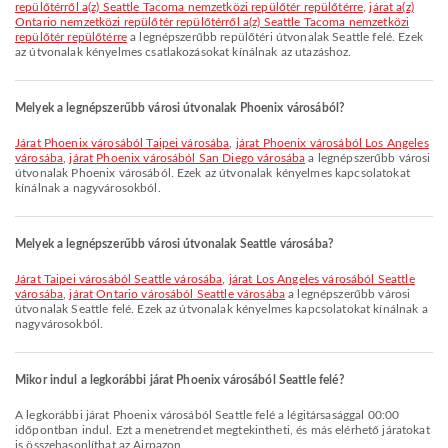
repülőtérről a(z) Seattle Tacoma nemzetközi repülőtér repülőtérre
,
járat a(z)
Ontario nemzetközi repülőtér repülőtérről a(z) Seattle Tacoma nemzetközi
repülőtér repülőtérre
a legnépszerűbb repülőtéri útvonalak Seattle felé. Ezek
az útvonalak kényelmes csatlakozásokat kínálnak az utazáshoz.
Melyek a legnépszerűbb városi útvonalak Phoenix városából?
járat Phoenix városából Taipei városába
,
járat Phoenix városából Los Angeles
városába
,
járat Phoenix városából San Diego városába
a legnépszerűbb városi
útvonalak Phoenix városából. Ezek az útvonalak kényelmes kapcsolatokat
kínálnak a nagyvárosokból.
Melyek a legnépszerűbb városi útvonalak Seattle városába?
járat Taipei városából Seattle városába
,
járat Los Angeles városából Seattle
városába
,
járat Ontario városából Seattle városába
a legnépszerűbb városi
útvonalak Seattle felé. Ezek az útvonalak kényelmes kapcsolatokat kínálnak a
nagyvárosokból.
Mikor indul a legkorábbi járat Phoenix városából Seattle felé?
A legkorábbi járat Phoenix városából Seattle felé a légitársasággal 00:00
időpontban indul. Ezt a menetrendet megtekintheti, és más elérhető járatokat
is összehasonlíthat az Airpazon.