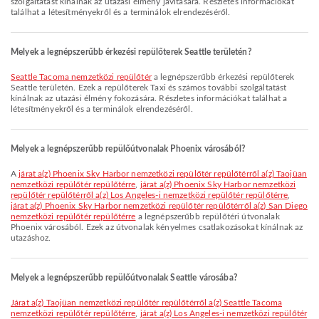
szolgáltatást kínálnak az utazási élmény javítására. Részletes információkat
találhat a létesítményekről és a terminálok elrendezéséről.
Melyek a legnépszerűbb érkezési repülőterek Seattle területén?
Seattle Tacoma nemzetközi repülőtér
a legnépszerűbb érkezési repülőterek
Seattle területén. Ezek a repülőterek Taxi és számos további szolgáltatást
kínálnak az utazási élmény fokozására. Részletes információkat találhat a
létesítményekről és a terminálok elrendezéséről.
Melyek a legnépszerűbb repülőútvonalak Phoenix városából?
A
járat a(z) Phoenix Sky Harbor nemzetközi repülőtér repülőtérről a(z) Taojüan
nemzetközi repülőtér repülőtérre
,
járat a(z) Phoenix Sky Harbor nemzetközi
repülőtér repülőtérről a(z) Los Angeles-i nemzetközi repülőtér repülőtérre
,
járat a(z) Phoenix Sky Harbor nemzetközi repülőtér repülőtérről a(z) San Diego
nemzetközi repülőtér repülőtérre
a legnépszerűbb repülőtéri útvonalak
Phoenix városából. Ezek az útvonalak kényelmes csatlakozásokat kínálnak az
utazáshoz.
Melyek a legnépszerűbb repülőútvonalak Seattle városába?
járat a(z) Taojüan nemzetközi repülőtér repülőtérről a(z) Seattle Tacoma
nemzetközi repülőtér repülőtérre
,
járat a(z) Los Angeles-i nemzetközi repülőtér