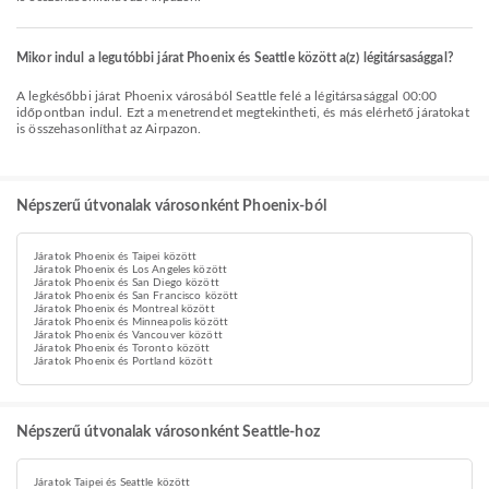
Mikor indul a legutóbbi járat Phoenix és Seattle között a(z) légitársasággal?
A legkésőbbi járat Phoenix városából Seattle felé a légitársasággal 00:00
időpontban indul. Ezt a menetrendet megtekintheti, és más elérhető járatokat
is összehasonlíthat az Airpazon.
Népszerű útvonalak városonként Phoenix-ból
Járatok Phoenix és Taipei között
Járatok Phoenix és Los Angeles között
Járatok Phoenix és San Diego között
Járatok Phoenix és San Francisco között
Járatok Phoenix és Montreal között
Járatok Phoenix és Minneapolis között
Járatok Phoenix és Vancouver között
Járatok Phoenix és Toronto között
Járatok Phoenix és Portland között
Népszerű útvonalak városonként Seattle-hoz
Járatok Taipei és Seattle között