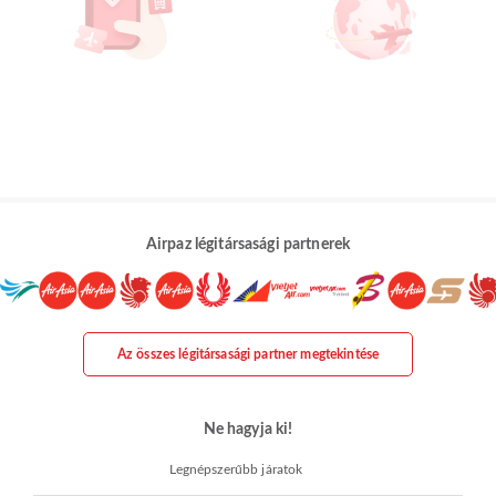
Airpaz légitársasági partnerek
Az összes légitársasági partner megtekintése
Ne hagyja ki!
Legnépszerűbb járatok