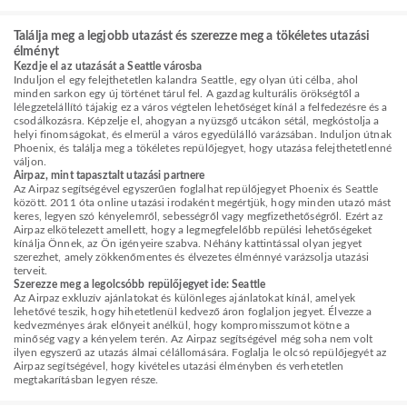
Találja meg a legjobb utazást és szerezze meg a tökéletes utazási
élményt
Kezdje el az utazását a Seattle városba
Induljon el egy felejthetetlen kalandra Seattle, egy olyan úti célba, ahol
minden sarkon egy új történet tárul fel. A gazdag kulturális örökségtől a
lélegzetelállító tájakig ez a város végtelen lehetőséget kínál a felfedezésre és a
csodálkozásra. Képzelje el, ahogyan a nyüzsgő utcákon sétál, megkóstolja a
helyi finomságokat, és elmerül a város egyedülálló varázsában. Induljon útnak
Phoenix, és találja meg a tökéletes repülőjegyet, hogy utazása felejthetetlenné
váljon.
Airpaz, mint tapasztalt utazási partnere
Az Airpaz segítségével egyszerűen foglalhat repülőjegyet Phoenix és Seattle
között. 2011 óta online utazási irodaként megértjük, hogy minden utazó mást
keres, legyen szó kényelemről, sebességről vagy megfizethetőségről. Ezért az
Airpaz elkötelezett amellett, hogy a legmegfelelőbb repülési lehetőségeket
kínálja Önnek, az Ön igényeire szabva. Néhány kattintással olyan jegyet
szerezhet, amely zökkenőmentes és élvezetes élménnyé varázsolja utazási
terveit.
Szerezze meg a legolcsóbb repülőjegyet ide: Seattle
Az Airpaz exkluzív ajánlatokat és különleges ajánlatokat kínál, amelyek
lehetővé teszik, hogy hihetetlenül kedvező áron foglaljon jegyet. Élvezze a
kedvezményes árak előnyeit anélkül, hogy kompromisszumot kötne a
minőség vagy a kényelem terén. Az Airpaz segítségével még soha nem volt
ilyen egyszerű az utazás álmai célállomására. Foglalja le olcsó repülőjegyét az
Airpaz segítségével, hogy kivételes utazási élményben és verhetetlen
megtakarításban legyen része.