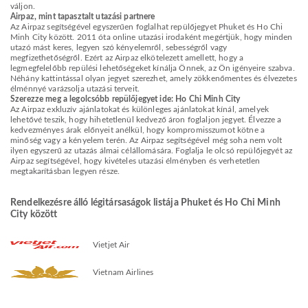
váljon.
Airpaz, mint tapasztalt utazási partnere
Az Airpaz segítségével egyszerűen foglalhat repülőjegyet Phuket és Ho Chi
Minh City között. 2011 óta online utazási irodaként megértjük, hogy minden
utazó mást keres, legyen szó kényelemről, sebességről vagy
megfizethetőségről. Ezért az Airpaz elkötelezett amellett, hogy a
legmegfelelőbb repülési lehetőségeket kínálja Önnek, az Ön igényeire szabva.
Néhány kattintással olyan jegyet szerezhet, amely zökkenőmentes és élvezetes
élménnyé varázsolja utazási terveit.
Szerezze meg a legolcsóbb repülőjegyet ide: Ho Chi Minh City
Az Airpaz exkluzív ajánlatokat és különleges ajánlatokat kínál, amelyek
lehetővé teszik, hogy hihetetlenül kedvező áron foglaljon jegyet. Élvezze a
kedvezményes árak előnyeit anélkül, hogy kompromisszumot kötne a
minőség vagy a kényelem terén. Az Airpaz segítségével még soha nem volt
ilyen egyszerű az utazás álmai célállomására. Foglalja le olcsó repülőjegyét az
Airpaz segítségével, hogy kivételes utazási élményben és verhetetlen
megtakarításban legyen része.
Rendelkezésre álló légitársaságok listája Phuket és Ho Chi Minh
City között
Vietjet Air
Vietnam Airlines