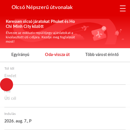
Olcsó Népszerű útvonalak
Keressen olcsó járatokat Phuket és Ho
Chi Minh City között
Élvezze az exkluzív repülőjegy-ajánlatokat a
kiválasztott úti céljára. Kezdje meg foglalását
most!
Egyirányú
Oda-vissza út
Több várost érintő
Tól től
Eredet
Hoz
Úti cél
Indulás
2026. aug. 7., P