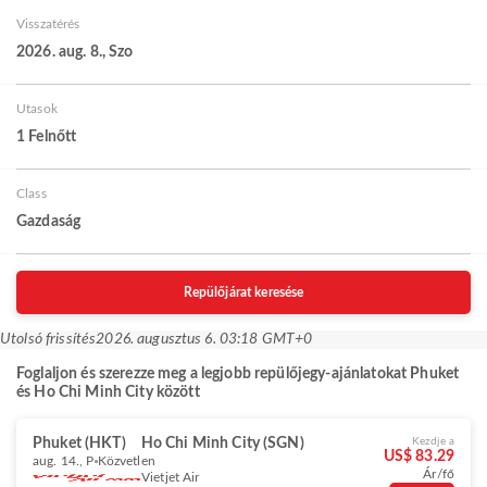
Visszatérés
2026. aug. 8., Szo
Utasok
1 Felnőtt
Class
Gazdaság
Repülőjárat keresése
Utolsó frissítés
2026. augusztus 6. 03:18 GMT+0
Foglaljon és szerezze meg a legjobb repülőjegy-ajánlatokat Phuket
és Ho Chi Minh City között
Phuket (HKT)
Ho Chi Minh City (SGN)
Kezdje a
US$ 83.29
aug. 14., P
Közvetlen
Ár/fő
Vietjet Air