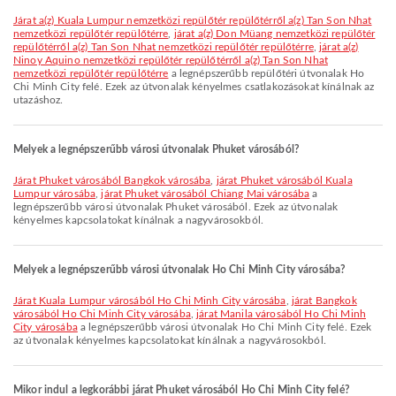
járat a(z) Kuala Lumpur nemzetközi repülőtér repülőtérről a(z) Tan Son Nhat
nemzetközi repülőtér repülőtérre
,
járat a(z) Don Müang nemzetközi repülőtér
repülőtérről a(z) Tan Son Nhat nemzetközi repülőtér repülőtérre
,
járat a(z)
Ninoy Aquino nemzetközi repülőtér repülőtérről a(z) Tan Son Nhat
nemzetközi repülőtér repülőtérre
a legnépszerűbb repülőtéri útvonalak Ho
Chi Minh City felé. Ezek az útvonalak kényelmes csatlakozásokat kínálnak az
utazáshoz.
Melyek a legnépszerűbb városi útvonalak Phuket városából?
járat Phuket városából Bangkok városába
,
járat Phuket városából Kuala
Lumpur városába
,
járat Phuket városából Chiang Mai városába
a
legnépszerűbb városi útvonalak Phuket városából. Ezek az útvonalak
kényelmes kapcsolatokat kínálnak a nagyvárosokból.
Melyek a legnépszerűbb városi útvonalak Ho Chi Minh City városába?
járat Kuala Lumpur városából Ho Chi Minh City városába
,
járat Bangkok
városából Ho Chi Minh City városába
,
járat Manila városából Ho Chi Minh
City városába
a legnépszerűbb városi útvonalak Ho Chi Minh City felé. Ezek
az útvonalak kényelmes kapcsolatokat kínálnak a nagyvárosokból.
Mikor indul a legkorábbi járat Phuket városából Ho Chi Minh City felé?