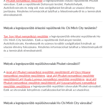
A
Phuket nemzetközi repülőtér
a legnépszerűbb induló repülőterek Phuket
városban. Ezek a repülőterek Dohányzó terület, Parkolóhelyek,
Autókölcsönzés és még sok más szolgáltatást kínálnak az utazási élmény
javítására. Részletes információkat találhat a létesítményekről és a terminálok
elrendezéséről.
Melyek a legnépszerűbb érkezési repülőterek Ho Chi Minh City területén?
Tan Son Nhat nemzetközi repülőtér
a legnépszerűbb érkezési repülőterek Ho
Chi Minh City területén. Ezek a repülőterek Dohányzó terület,
Autókölcsönzés, Kerekesszék és számos további szolgáltatást kínálnak az
utazási élmény fokozására. Részletes információkat találhat a létesítményekről
és a terminálok elrendezéséről.
Melyek a legnépszerűbb repülőútvonalak Phuket városából?
A
járat a(z) Phuket nemzetközi repülőtér repülőtérről a(z) Don Müang
nemzetközi repülőtér repülőtérre
,
járat a(z) Phuket nemzetközi repülőtér
repülőtérről a(z) Kuala Lumpur nemzetközi repülőtér repülőtérre
,
járat a(z)
Phuket nemzetközi repülőtér repülőtérről a(z) Szuvarnabhumi nemzetközi
repülőtér repülőtérre
a legnépszerűbb repülőtéri útvonalak Phuket városából.
Ezek az útvonalak kényelmes csatlakozásokat kínálnak az utazáshoz.
Melyek a legnépszerűbb repülőútvonalak Ho Chi Minh City városába?