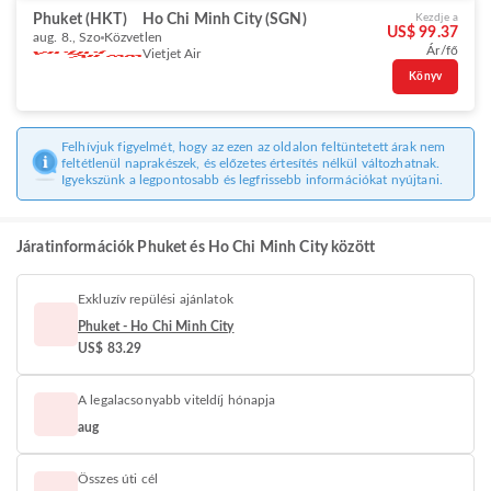
Phuket (HKT)
Ho Chi Minh City (SGN)
Kezdje a
US$ 99.37
aug. 8., Szo
Közvetlen
Ár/fő
Vietjet Air
Könyv
Felhívjuk figyelmét, hogy az ezen az oldalon feltüntetett árak nem
feltétlenül naprakészek, és előzetes értesítés nélkül változhatnak.
Igyekszünk a legpontosabb és legfrissebb információkat nyújtani.
Járatinformációk Phuket és Ho Chi Minh City között
Exkluzív repülési ajánlatok
Phuket - Ho Chi Minh City
US$ 83.29
A legalacsonyabb viteldíj hónapja
aug
Összes úti cél