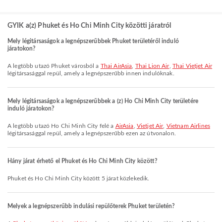
GYIK a(z) Phuket és Ho Chi Minh City közötti járatról
Mely légitársaságok a legnépszerűbbek Phuket területéről induló
járatokon?
A legtöbb utazó Phuket városból a
Thai AirAsia
,
Thai Lion Air
,
Thai Vietjet Air
légitársasággal repül, amely a legnépszerűbb innen indulóknak.
Mely légitársaságok a legnépszerűbbek a (z) Ho Chi Minh City területére
induló járatokon?
A legtöbb utazó Ho Chi Minh City felé a
AirAsia
,
Vietjet Air
,
Vietnam Airlines
légitársasággal repül, amely a legnépszerűbb ezen az útvonalon.
Hány járat érhető el Phuket és Ho Chi Minh City között?
Phuket és Ho Chi Minh City között 5 járat közlekedik.
Melyek a legnépszerűbb indulási repülőterek Phuket területén?