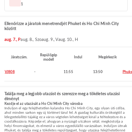
1
Ellenőrizze a járatok menetrendjét Phuket és Ho Chi Minh City
között
aug. 7., P
aug. 8., Szo
aug. 9., V
aug. 10., H
Repülőgép
Járatszám.
Indul
Megérkezik
modell
VJ808
-
11:55
13:50
Phuke
Találja meg a legjobb utazást és szerezze meg a tökéletes utazási
élményt
Kezdje el az utazását a Ho Chi Minh City városba
Induljon el egy felejthetetlen kalandra Ho Chi Minh City, egy olyan úti célba,
ahol minden sarkon egy új történet tárul fel. A gazdag kulturális örökségtől a
lélegzetelállító tájakig ez a város végtelen lehetőséget kínál a felfedezésre és a
csodálkozásra. Képzelje el, ahogyan a nyüzsgő utcákon sétál, megkóstolja a
helyi finomságokat, és elmerül a város egyedülálló varázsában. Induljon útnak
Phuket, és találja meg a tökéletes repülőjegyet, hogy utazása felejthetetlenné