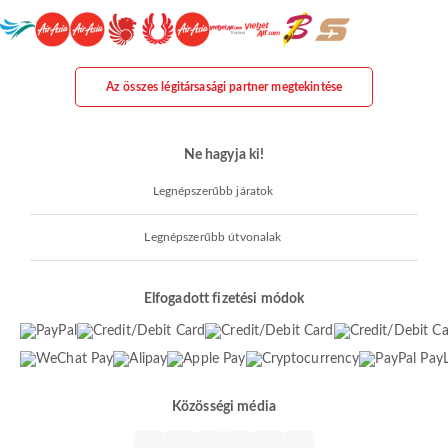
Az összes légitársasági partner megtekintése
Ne hagyja ki!
Legnépszerűbb járatok
Legnépszerűbb útvonalak
Elfogadott fizetési módok
Közösségi média