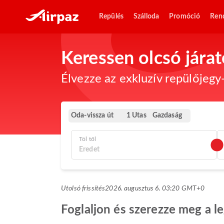
Repülés
Szálloda
Promóció
Ren
Keressen olcsó járat
Élvezze az exkluzív repülőjegy-
Oda-vissza út
Gazdaság
1 Utas
Tól től
Utolsó frissítés
2026. augusztus 6. 03:20 GMT+0
Foglaljon és szerezze meg a l