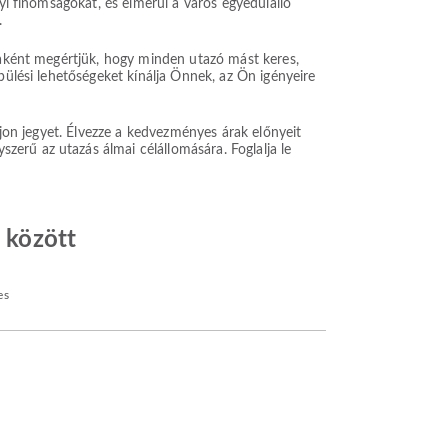
lyi finomságokat, és elmerül a város egyedülálló
.
odaként megértjük, hogy minden utazó mást keres,
pülési lehetőségeket kínálja Önnek, az Ön igényeire
ljon jegyet. Élvezze a kedvezményes árak előnyeit
erű az utazás álmai célállomására. Foglalja le
a között
es