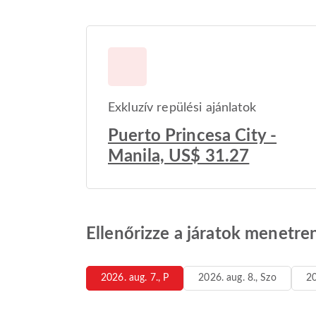
Exkluzív repülési ajánlatok
Puerto Princesa City -
Manila, US$ 31.27
Ellenőrizze a járatok menetre
2026. aug. 7., P
2026. aug. 8., Szo
20