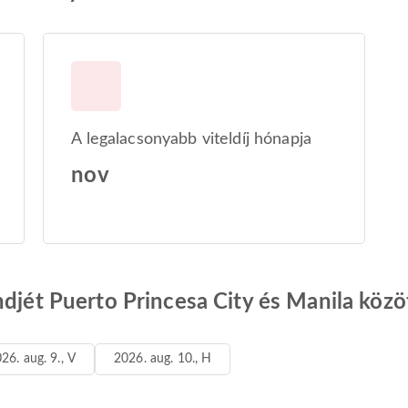
A legalacsonyabb viteldíj hónapja
nov
ndjét Puerto Princesa City és Manila közö
26. aug. 9., V
2026. aug. 10., H