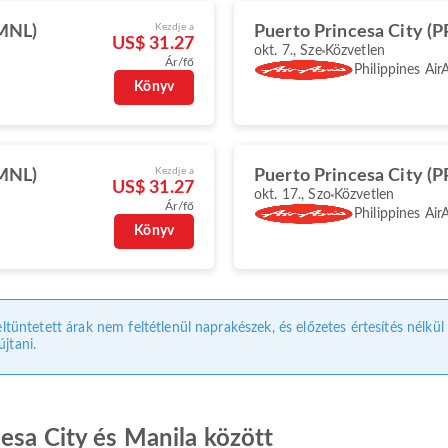
Kezdje a
(MNL)
Puerto Princesa City (P
US$ 31.27
okt. 7., Sze
Közvetlen
Ár/fő
Philippines Air
Könyv
Kezdje a
(MNL)
Puerto Princesa City (P
US$ 31.27
okt. 17., Szo
Közvetlen
Ár/fő
Philippines Air
Könyv
eltüntetett árak nem feltétlenül naprakészek, és előzetes értesítés nélkü
jtani.
esa City és Manila között