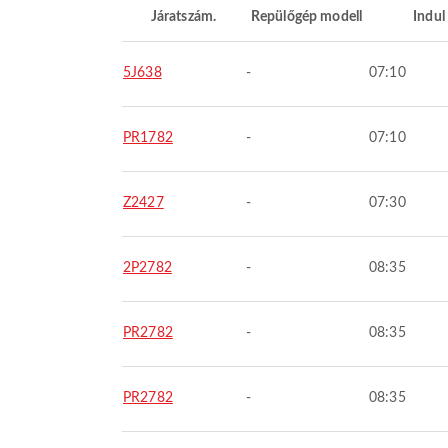
Járatszám.
Repülőgép modell
Indul
5J638
-
07:10
PR1782
-
07:10
Z2427
-
07:30
2P2782
-
08:35
PR2782
-
08:35
PR2782
-
08:35