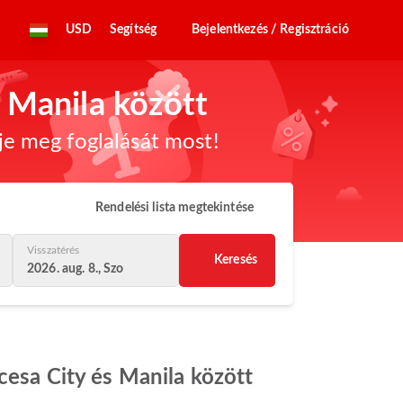
USD
Segítség
Bejelentkezés / Regisztráció
s Manila között
dje meg foglalását most!
Rendelési lista megtekintése
Visszatérés
Keresés
2026. aug. 8., Szo
cesa City és Manila között