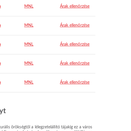
a
MNL
Árak ellenőrzése
a
MNL
Árak ellenőrzése
a
MNL
Árak ellenőrzése
a
MNL
Árak ellenőrzése
a
MNL
Árak ellenőrzése
yt
rális örökségtől a lélegzetelállító tájakig ez a város