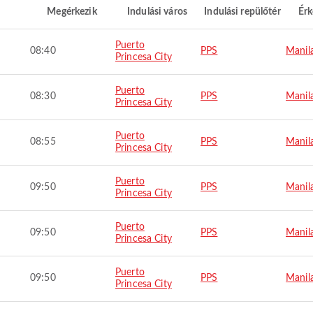
Megérkezik
Indulási város
Indulási repülőtér
Érk
Puerto
08:40
PPS
Manil
Princesa City
Puerto
08:30
PPS
Manil
Princesa City
Puerto
08:55
PPS
Manil
Princesa City
Puerto
09:50
PPS
Manil
Princesa City
Puerto
09:50
PPS
Manil
Princesa City
Puerto
09:50
PPS
Manil
Princesa City