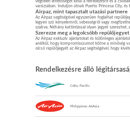
végtelen lehetőséget kínál a felfedezésre és a csodá
varázsában. Induljon útnak Puerto Princesa City, és t
Airpaz, mint tapasztalt utazási partnere
Az Airpaz segítségével egyszerűen foglalhat repülőj
legyen szó kényelemről, sebességről vagy megfizethet
szabva. Néhány kattintással olyan jegyet szerezhet,
Szerezze meg a legolcsóbb repülőjegyet
Az Airpaz exkluzív ajánlatokat és különleges ajánlat
anélkül, hogy kompromisszumot kötne a minőség vagy 
olcsó repülőjegyét az Airpaz segítségével, hogy kivé
Rendelkezésre álló légitársasá
Cebu Pacific
Philippines AirAsia