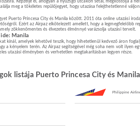
lkozásra. Képzelje el, ahogyan a nyüzsgő utcákon sétál, megkóstolja a he
alálja meg a tökéletes repülőjegyet, hogy utazása felejthetetlenné váljon
egyet Puerto Princesa City és Manila között. 2011 óta online utazási ir
őségről. Ezért az Airpaz elkötelezett amellett, hogy a legmegfelelőbb re
 amely zökkenőmentes és élvezetes élménnyé varázsolja utazási terveit.
 ide: Manila
okat kínál, amelyek lehetővé teszik, hogy hihetetlenül kedvező áron fogla
a kényelem terén. Az Airpaz segítségével még soha nem volt ilyen egysz
teles utazási élményben és verhetetlen megtakarításban legyen része.
gok listája Puerto Princesa City és Manil
Philippine Airlin