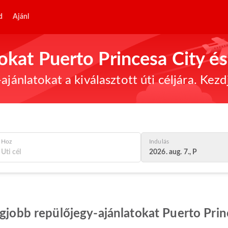
d
Ajánl
okat Puerto Princesa City é
ajánlatokat a kiválasztott úti céljára. Kez
Hoz
Indulás
2026. aug. 7., P
egjobb repülőjegy-ajánlatokat Puerto Prin