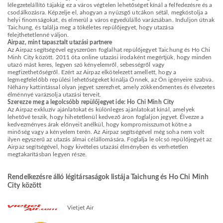
lélegzetelállító tájakig ez a város végtelen lehetőséget kínál a felfedezésre és a
csodálkozásra. Képzelje el, ahogyan a nyüzsgő utcákon sétál, megkóstolja a
helyi finomságokat, és elmerül a város egyedülálló varázsában. Induljon útnak
Taichung, és találja meg a tökéletes repülőjegyet, hogy utazása
felejthetetlenné váljon.
Airpaz, mint tapasztalt utazási partnere
Az Airpaz segítségével egyszerűen foglalhat repülőjegyet Taichung és Ho Chi
Minh City között. 2011 óta online utazási irodaként megértjük, hogy minden
utazó mást keres, legyen szó kényelemről, sebességről vagy
megfizethetőségről. Ezért az Airpaz elkötelezett amellett, hogy a
legmegfelelőbb repülési lehetőségeket kínálja Önnek, az Ön igényeire szabva.
Néhány kattintással olyan jegyet szerezhet, amely zökkenőmentes és élvezetes
élménnyé varázsolja utazási terveit.
Szerezze meg a legolcsóbb repülőjegyet ide: Ho Chi Minh City
Az Airpaz exkluzív ajánlatokat és különleges ajánlatokat kínál, amelyek
lehetővé teszik, hogy hihetetlenül kedvező áron foglaljon jegyet. Élvezze a
kedvezményes árak előnyeit anélkül, hogy kompromisszumot kötne a
minőség vagy a kényelem terén. Az Airpaz segítségével még soha nem volt
ilyen egyszerű az utazás álmai célállomására. Foglalja le olcsó repülőjegyét az
Airpaz segítségével, hogy kivételes utazási élményben és verhetetlen
megtakarításban legyen része.
Rendelkezésre álló légitársaságok listája Taichung és Ho Chi Minh
City között
Vietjet Air