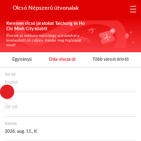
Olcsó Népszerű útvonalak
Keressen olcsó járatokat Taichung és Ho
Chi Minh City között
Élvezze az exkluzív repülőjegy-ajánlatokat a
kiválasztott úti céljára. Kezdje meg foglalását
most!
Egyirányú
Oda-vissza út
Több várost érintő
Tól től
Eredet
Hoz
Úti cél
Indulás
2026. aug. 11., K