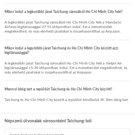
Mikor indul a legkorábbi járat Taichung városából Ho Chi Minh City felé?
A legkorábbi járat Taichung városából Ho Chi Minh City felé a Mandarin
Airlines légitársasággal 07:55 időpontban indul. Ezt a menetrendet
megtekintheti, és más elérhető járatokat is összehasonlíthat az Airpazon.
Mikor indul a legutóbbi járat Taichung és Ho Chi Minh City között a(z)
légitársasággal?
A legkésőbbi járat Taichung városából Ho Chi Minh City felé a Vietjet Air
légitársasággal 15:30 időpontban indul. Ezt a menetrendet megtekintheti, és
más elérhető járatokat is összehasonlíthat az Airpazon.
Mennyi ideig tart a repülőút Taichung és Ho Chi Minh City között?
Taichung és Ho Chi Minh City között a repülőút körülbelül 3h 30m ideig tart.
Népszerű útvonalak városonként Taichung-ból