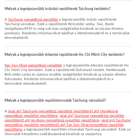
Melyek a legnépszerűbb indulási repülőterek Taichung területén?
A
Taichung nemzetközi repülőtér
a legnépszerűbb induló repülőterek
Taichung városban. Ezek a repülőterek Bölcsődei szoba, Taxi, Banki
szolgáltatás/ATM és még sok más szolgáltatást kínálnak az utazási élmény
javítására. Részletes információkat találhat a létesítményekről és a terminálok
elrendezéséről.
Melyek a legnépszerűbb érkezési repülőterek Ho Chi Minh City területén?
Tan Son Nhat nemzetközi repülőtér
a legnépszerűbb érkezési repülőterek Ho
Chi Minh City területén. Ezek a repülőterek Dohányzó terület, Kerekesszék,
Bölcsődei szoba és számos további szolgáltatást kínálnak az utazási élmény
fokozására. Részletes információkat találhat a létesítményekről és a
terminálok elrendezéséről.
Melyek a legnépszerűbb repülőútvonalak Taichung városából?
A
járat a(z) Taichung nemzetközi repülőtér repülőtérről a(z) Hongkongi
nemzetközi repülőtér repülőtérre
,
járat a(z) Taichung nemzetközi repülőtér
repülőtérről a(z) Incshoni nemzetközi repülőtér repülőtérre
,
járat a(z) Taichung
nemzetközi repülőtér repülőtérről a(z) Tan Son Nhat nemzetközi repülőtér
repülőtérre
a legnépszerűbb repülőtéri útvonalak Taichung városából. Ezek az
útvonalak kényelmes csatlakozásokat kínálnak az utazáshoz.