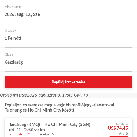
Visszatérés
2026. aug. 12., Sze
Utasok
1 Felnőtt
Class
Gazdaság
Repülőjárat keresése
Utolsó frissítés
2026. augusztus 8. 19:45 GMT+0
Foglaljon és szerezze meg a legjobb repülőjegy-ajánlatokat
Taichung és Ho Chi Minh City között
Taichung (RMQ)
Ho Chi Minh City (SGN)
Kezdje a
US$ 74.45
okt. 29., Cs
Közvetlen
Ár/fő
Vietjet Air