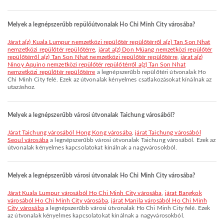
Melyek a legnépszerűbb repülőútvonalak Ho Chi Minh City városába?
járat a(z) Kuala Lumpur nemzetközi repülőtér repülőtérről a(z) Tan Son Nhat
nemzetközi repülőtér repülőtérre
,
járat a(z) Don Müang nemzetközi repülőtér
repülőtérről a(z) Tan Son Nhat nemzetközi repülőtér repülőtérre
,
járat a(z)
Ninoy Aquino nemzetközi repülőtér repülőtérről a(z) Tan Son Nhat
nemzetközi repülőtér repülőtérre
a legnépszerűbb repülőtéri útvonalak Ho
Chi Minh City felé. Ezek az útvonalak kényelmes csatlakozásokat kínálnak az
utazáshoz.
Melyek a legnépszerűbb városi útvonalak Taichung városából?
járat Taichung városából Hong Kong városába
,
járat Taichung városából
Seoul városába
a legnépszerűbb városi útvonalak Taichung városából. Ezek az
útvonalak kényelmes kapcsolatokat kínálnak a nagyvárosokból.
Melyek a legnépszerűbb városi útvonalak Ho Chi Minh City városába?
járat Kuala Lumpur városából Ho Chi Minh City városába
,
járat Bangkok
városából Ho Chi Minh City városába
,
járat Manila városából Ho Chi Minh
City városába
a legnépszerűbb városi útvonalak Ho Chi Minh City felé. Ezek
az útvonalak kényelmes kapcsolatokat kínálnak a nagyvárosokból.