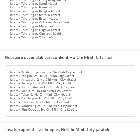
Járatok Taichung és Hong Kong között
Járatok Taichung és Seoul között
Járatok Taichung és Hanoi között
Járatok Taichung és Penghu között
Járatok Taichung és Kinmen között
Járatok Taichung és Busan között
Járatok Taichung és Okinawa Naha között
Járatok Taichung és Macau között
Járatok Taichung és Nagoya között
Járatok Taichung és Chengdu között
Járatok Taichung és Tokyo között
Népszerű útvonalak városonként Ho Chi Minh City-hoz
Járatok Kuala Lumpur és Ho Chi Minh City között
Járatok Bangkok és Ho Chi Minh City között
Járatok Singapore és Ho Chi Minh City között
Járatok Penang és Ho Chi Minh City között
Járatok Johor Bahru és Ho Chi Minh City között
Járatok Manila és Ho Chi Minh City között
Járatok Taipei és Ho Chi Minh City között
Járatok Da Nang és Ho Chi Minh City között
Járatok Hanoi és Ho Chi Minh City között
Járatok Kaohsiung és Ho Chi Minh City között
Járatok Phu Quoc és Ho Chi Minh City között
További ajánlott Taichung és Ho Chi Minh City járatok