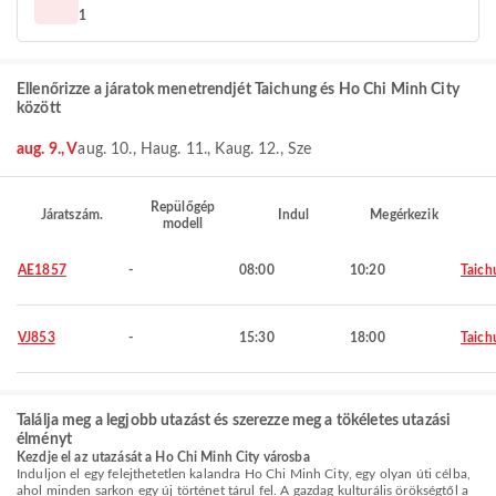
1
Ellenőrizze a járatok menetrendjét Taichung és Ho Chi Minh City
között
aug. 9., V
aug. 10., H
aug. 11., K
aug. 12., Sze
Repülőgép
Járatszám.
Indul
Megérkezik
modell
AE1857
-
08:00
10:20
Taich
VJ853
-
15:30
18:00
Taich
Találja meg a legjobb utazást és szerezze meg a tökéletes utazási
élményt
Kezdje el az utazását a Ho Chi Minh City városba
Induljon el egy felejthetetlen kalandra Ho Chi Minh City, egy olyan úti célba,
ahol minden sarkon egy új történet tárul fel. A gazdag kulturális örökségtől a