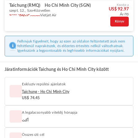
Taichung (RMQ)
Ho Chi Minh City (SGN)
Kezdje a
US$ 92.97
szept. 12., Szo
Közvetlen
Ár/fő
Vietjet Air
Könyv
Felhívjuk figyelmét, hogy az ezen az oldalon feltüntetett árak nem
feltétlenül naprakészek, és előzetes értesítés nélkül változhatnak.
Igyekszünk a legpontosabb és legfrissebb információkat nyújtani.
Járatinformációk Taichung és Ho Chi Minh City között
Exkluzív repülési ajánlatok
Taichung - Ho Chi Minh City
US$ 74.45
A legalacsonyabb viteldíj hónapja
أكت
Összes úti cél