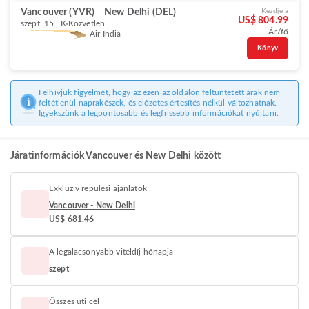
Vancouver (YVR)
New Delhi (DEL)
Kezdje a
US$ 804.99
szept. 15., K
Közvetlen
Ár/fő
Air India
Könyv
Felhívjuk figyelmét, hogy az ezen az oldalon feltüntetett árak nem
feltétlenül naprakészek, és előzetes értesítés nélkül változhatnak.
Igyekszünk a legpontosabb és legfrissebb információkat nyújtani.
Járatinformációk Vancouver és New Delhi között
Exkluzív repülési ajánlatok
Vancouver - New Delhi
US$ 681.46
A legalacsonyabb viteldíj hónapja
szept
Összes úti cél