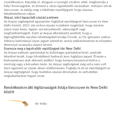
csodálkozásra. Képzelje el, ahogyan a nyüzsgő utcákon sétál, megkóstolja a
helyi finomságokat, és elmerül a város egyedülálló varázsában. Induljon útnak
Vancouver, és találja meg a tökéletes repülőjegyet, hogy utazása
felejthetetlenné váljon.
Airpaz, mint tapasztalt utazási partnere
Az Airpaz segítségével egyszerűen foglalhat repülőjegyet Vancouver és New
Delhi között. 2011 óta online utazási irodaként megértjük, hogy minden
utazó mást keres, legyen szó kényelemről, sebességről vagy
megfizethetőségről. Ezért az Airpaz elkötelezett amellett, hogy a
legmegfelelőbb repülési lehetőségeket kínálja Önnek, az Ön igényeire szabva.
Néhány kattintással olyan jegyet szerezhet, amely zökkenőmentes és élvezetes
élménnyé varázsolja utazási terveit.
Szerezze meg a legolcsóbb repülőjegyet ide: New Delhi
Az Airpaz exkluzív ajánlatokat és különleges ajánlatokat kínál, amelyek
lehetővé teszik, hogy hihetetlenül kedvező áron foglaljon jegyet. Élvezze a
kedvezményes árak előnyeit anélkül, hogy kompromisszumot kötne a
minőség vagy a kényelem terén. Az Airpaz segítségével még soha nem volt
ilyen egyszerű az utazás álmai célállomására. Foglalja le olcsó repülőjegyét az
Airpaz segítségével, hogy kivételes utazási élményben és verhetetlen
megtakarításban legyen része.
Rendelkezésre álló légitársaságok listája Vancouver és New Delhi
között
Air India