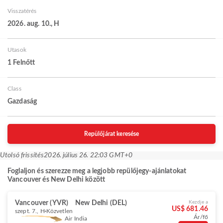
Visszatérés
2026. aug. 10., H
Utasok
1 Felnőtt
Class
Gazdaság
Repülőjárat keresése
Utolsó frissítés
2026. július 26. 22:03 GMT+0
Foglaljon és szerezze meg a legjobb repülőjegy-ajánlatokat
Vancouver és New Delhi között
Vancouver (YVR)
New Delhi (DEL)
Kezdje a
US$ 681.46
szept. 7., H
Közvetlen
Ár/fő
Air India