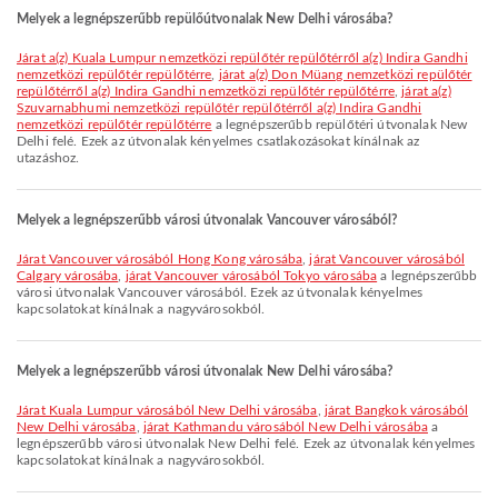
Melyek a legnépszerűbb repülőútvonalak New Delhi városába?
járat a(z) Kuala Lumpur nemzetközi repülőtér repülőtérről a(z) Indira Gandhi
nemzetközi repülőtér repülőtérre
,
járat a(z) Don Müang nemzetközi repülőtér
repülőtérről a(z) Indira Gandhi nemzetközi repülőtér repülőtérre
,
járat a(z)
Szuvarnabhumi nemzetközi repülőtér repülőtérről a(z) Indira Gandhi
nemzetközi repülőtér repülőtérre
a legnépszerűbb repülőtéri útvonalak New
Delhi felé. Ezek az útvonalak kényelmes csatlakozásokat kínálnak az
utazáshoz.
Melyek a legnépszerűbb városi útvonalak Vancouver városából?
járat Vancouver városából Hong Kong városába
,
járat Vancouver városából
Calgary városába
,
járat Vancouver városából Tokyo városába
a legnépszerűbb
városi útvonalak Vancouver városából. Ezek az útvonalak kényelmes
kapcsolatokat kínálnak a nagyvárosokból.
Melyek a legnépszerűbb városi útvonalak New Delhi városába?
járat Kuala Lumpur városából New Delhi városába
,
járat Bangkok városából
New Delhi városába
,
járat Kathmandu városából New Delhi városába
a
legnépszerűbb városi útvonalak New Delhi felé. Ezek az útvonalak kényelmes
kapcsolatokat kínálnak a nagyvárosokból.