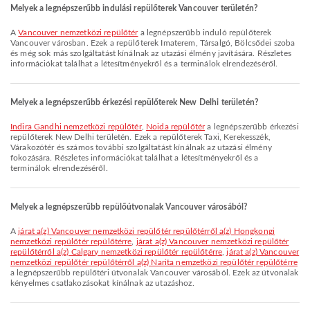
Melyek a legnépszerűbb indulási repülőterek Vancouver területén?
A
Vancouver nemzetközi repülőtér
a legnépszerűbb induló repülőterek
Vancouver városban. Ezek a repülőterek Imaterem, Társalgó, Bölcsődei szoba
és még sok más szolgáltatást kínálnak az utazási élmény javítására. Részletes
információkat találhat a létesítményekről és a terminálok elrendezéséről.
Melyek a legnépszerűbb érkezési repülőterek New Delhi területén?
Indira Gandhi nemzetközi repülőtér
,
Noida repülőtér
a legnépszerűbb érkezési
repülőterek New Delhi területén. Ezek a repülőterek Taxi, Kerekesszék,
Várakozótér és számos további szolgáltatást kínálnak az utazási élmény
fokozására. Részletes információkat találhat a létesítményekről és a
terminálok elrendezéséről.
Melyek a legnépszerűbb repülőútvonalak Vancouver városából?
A
járat a(z) Vancouver nemzetközi repülőtér repülőtérről a(z) Hongkongi
nemzetközi repülőtér repülőtérre
,
járat a(z) Vancouver nemzetközi repülőtér
repülőtérről a(z) Calgary nemzetközi repülőtér repülőtérre
,
járat a(z) Vancouver
nemzetközi repülőtér repülőtérről a(z) Narita nemzetközi repülőtér repülőtérre
a legnépszerűbb repülőtéri útvonalak Vancouver városából. Ezek az útvonalak
kényelmes csatlakozásokat kínálnak az utazáshoz.