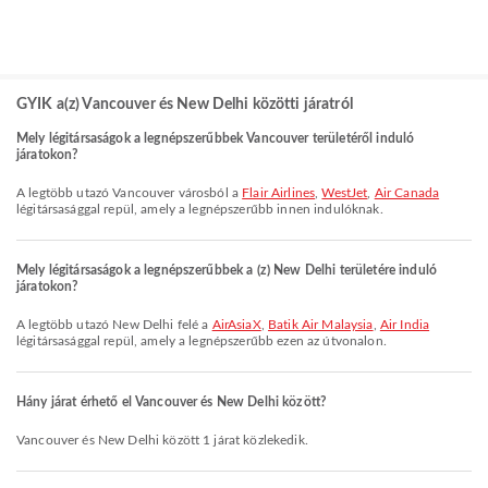
GYIK a(z) Vancouver és New Delhi közötti járatról
Mely légitársaságok a legnépszerűbbek Vancouver területéről induló
járatokon?
A legtöbb utazó Vancouver városból a
Flair Airlines
,
WestJet
,
Air Canada
légitársasággal repül, amely a legnépszerűbb innen indulóknak.
Mely légitársaságok a legnépszerűbbek a (z) New Delhi területére induló
járatokon?
A legtöbb utazó New Delhi felé a
AirAsiaX
,
Batik Air Malaysia
,
Air India
légitársasággal repül, amely a legnépszerűbb ezen az útvonalon.
Hány járat érhető el Vancouver és New Delhi között?
Vancouver és New Delhi között 1 járat közlekedik.