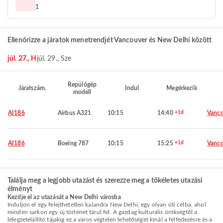
1
Ellenőrizze a járatok menetrendjét Vancouver és New Delhi között
júl. 27., H
júl. 29., Sze
Repülőgép
Járatszám.
Indul
Megérkezik
modell
AI186
Airbus A321
10:15
14:40
+1d
Vanco
AI186
Boeing 787
10:15
15:25
+1d
Vanco
Találja meg a legjobb utazást és szerezze meg a tökéletes utazási
élményt
Kezdje el az utazását a New Delhi városba
Induljon el egy felejthetetlen kalandra New Delhi, egy olyan úti célba, ahol
minden sarkon egy új történet tárul fel. A gazdag kulturális örökségtől a
lélegzetelállító tájakig ez a város végtelen lehetőséget kínál a felfedezésre és a