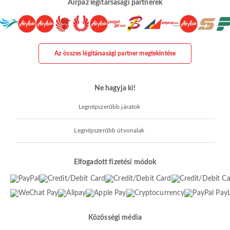
Airpaz légitársasági partnerek
Az összes légitársasági partner megtekintése
Ne hagyja ki!
Legnépszerűbb járatok
Legnépszerűbb útvonalak
Elfogadott fizetési módok
Közösségi média