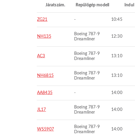
Járatszám.
Repülőgép modell
Indul
ZG21
-
10:45
Boeing 787-9
NH135
12:30
Dreamliner
Boeing 787-9
AC3
13:10
Dreamliner
Boeing 787-9
NH6815
13:10
Dreamliner
AA8435
-
14:00
Boeing 787-9
JL17
14:00
Dreamliner
Boeing 787-9
WS5907
14:00
Dreamliner