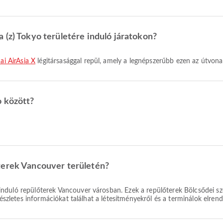
 (z) Tokyo területére induló járatokon?
ai AirAsia X
légitársasággal repül, amely a legnépszerűbb ezen az útvona
o között?
terek Vancouver területén?
nduló repülőterek Vancouver városban. Ezek a repülőterek Bölcsődei s
Részletes információkat találhat a létesítményekről és a terminálok elrend