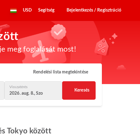
USD
Segítség
Bejelentkezés / Regisztráció
zött
dje meg foglalását most!
Rendelési lista megtekintése
Visszatérés
Keresés
2026. aug. 8., Szo
és Tokyo között