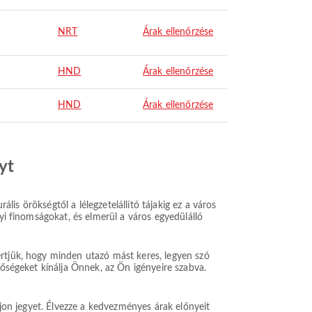
NRT
Árak ellenőrzése
HND
Árak ellenőrzése
HND
Árak ellenőrzése
yt
ális örökségtől a lélegzetelállító tájakig ez a város
lyi finomságokat, és elmerül a város egyedülálló
értjük, hogy minden utazó mást keres, legyen szó
tőségeket kínálja Önnek, az Ön igényeire szabva.
ljon jegyet. Élvezze a kedvezményes árak előnyeit