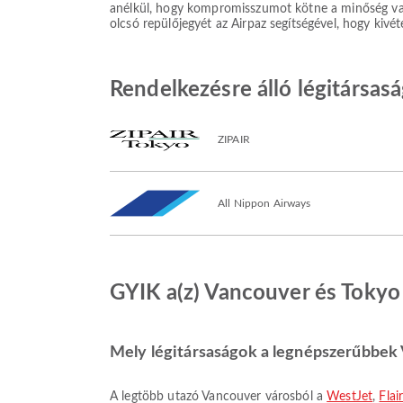
anélkül, hogy kompromisszumot kötne a minőség vagy 
olcsó repülőjegyét az Airpaz segítségével, hogy kivé
Rendelkezésre álló légitársas
ZIPAIR
All Nippon Airways
GYIK a(z) Vancouver és Tokyo 
Mely légitársaságok a legnépszerűbbek 
A legtöbb utazó Vancouver városból a
WestJet
,
Flai