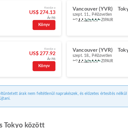
Kezdje a
Vancouver (YVR)
Tok
US$ 274.13
szept. 11., P
Közvetlen
Ár/fő
ZIPAIR
Könyv
Kezdje a
Vancouver (YVR)
Tok
US$ 277.92
szept. 18., P
Közvetlen
Ár/fő
ZIPAIR
Könyv
eltüntetett árak nem feltétlenül naprakészek, és előzetes értesítés nélkü
jtani.
s Tokyo között