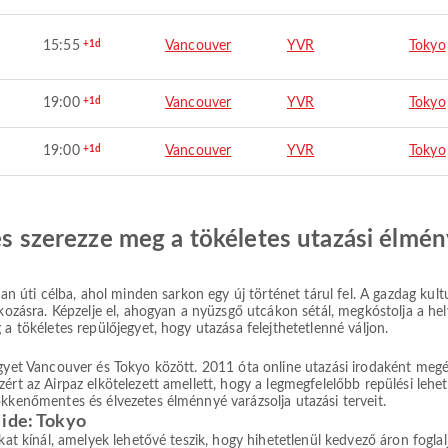
15:55
+1d
Vancouver
YVR
Tokyo
19:00
+1d
Vancouver
YVR
Tokyo
19:00
+1d
Vancouver
YVR
Tokyo
 és szerezze meg a tökéletes utazási élmén
an úti célba, ahol minden sarkon egy új történet tárul fel. A gazdag kultur
lkozásra. Képzelje el, ahogyan a nyüzsgő utcákon sétál, megkóstolja a he
 a tökéletes repülőjegyet, hogy utazása felejthetetlenné váljon.
egyet Vancouver és Tokyo között. 2011 óta online utazási irodaként meg
ért az Airpaz elkötelezett amellett, hogy a legmegfelelőbb repülési lehe
ökkenőmentes és élvezetes élménnyé varázsolja utazási terveit.
 ide: Tokyo
okat kínál, amelyek lehetővé teszik, hogy hihetetlenül kedvező áron fogla