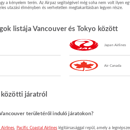
a kényelem terén. Az Airpaz segítségével még soha nem volt ilyen egysz
teles utazási élményben és verhetetlen megtakarításban legyen része.
ágok listája Vancouver és Tokyo között
Japan Airlines
Air Canada
közötti járatról
Vancouver területéről induló járatokon?
r Airlines
,
Pacific Coastal Airlines
légitársasággal repül, amely a legnépsz