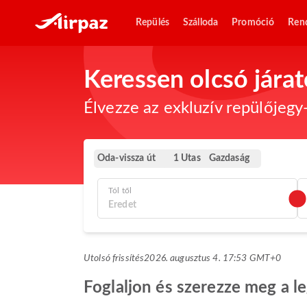
Repülés
Szálloda
Promóció
Ren
Keressen olcsó jára
Élvezze az exkluzív repülőjegy-
Oda-vissza út
Gazdaság
1 Utas
Tól től
Utolsó frissítés
2026. augusztus 4. 17:53 GMT+0
Foglaljon és szerezze meg a l