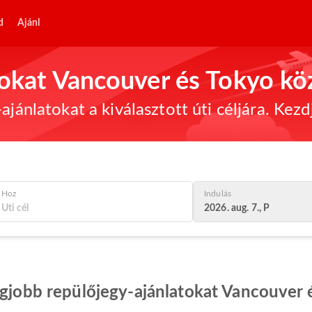
d
Ajánl
tokat Vancouver és Tokyo kö
ajánlatokat a kiválasztott úti céljára. Kez
Hoz
Indulás
2026. aug. 7., P
egjobb repülőjegy-ajánlatokat Vancouver 