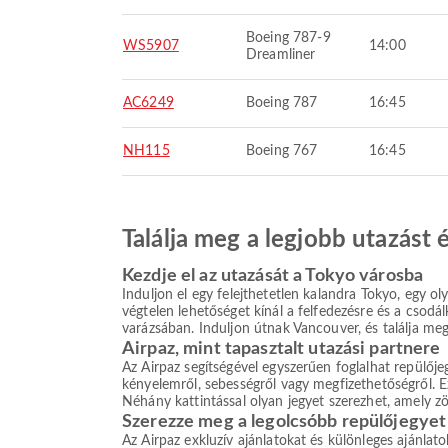
Boeing 787-9
WS5907
14:00
Dreamliner
AC6249
Boeing 787
16:45
NH115
Boeing 767
16:45
Találja meg a legjobb utazást
Kezdje el az utazását a Tokyo városba
Induljon el egy felejthetetlen kalandra Tokyo, egy oly
végtelen lehetőséget kínál a felfedezésre és a csodá
varázsában. Induljon útnak Vancouver, és találja meg
Airpaz, mint tapasztalt utazási partnere
Az Airpaz segítségével egyszerűen foglalhat repülőj
kényelemről, sebességről vagy megfizethetőségről. Ez
Néhány kattintással olyan jegyet szerezhet, amely z
Szerezze meg a legolcsóbb repülőjegyet
Az Airpaz exkluzív ajánlatokat és különleges ajánlat