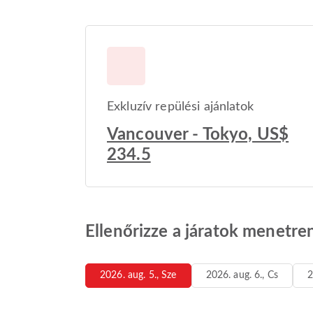
Exkluzív repülési ajánlatok
Vancouver - Tokyo, US$
234.5
Ellenőrizze a járatok menetre
2026. aug. 5., Sze
2026. aug. 6., Cs
2