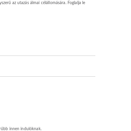
erű az utazás álmai célállomására. Foglalja le
erűbb innen indulóknak.