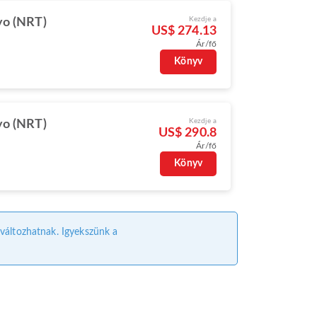
Kezdje a
yo (NRT)
US$ 274.13
Ár/fő
Könyv
Kezdje a
yo (NRT)
US$ 290.8
Ár/fő
Könyv
l változhatnak. Igyekszünk a