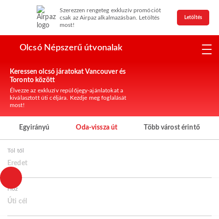
Szerezzen rengeteg exkluzív promóciót
csak az Airpaz alkalmazásban. Letöltés
Letöltés
most!
Olcsó Népszerű útvonalak
Keressen olcsó járatokat Vancouver és
Toronto között
Élvezze az exkluzív repülőjegy-ajánlatokat a
kiválasztott úti céljára. Kezdje meg foglalását
most!
Egyirányú
Oda-vissza út
Több várost érintő
Tól től
Eredet
Hoz
Úti cél