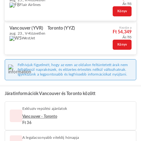
aug. 25., K
Közvetlen
Ár/fő
Flair Airlines
Könyv
Vancouver (YVR)
Toronto (YYZ)
Kezdje a
Ft 54,349
aug. 23., V
Közvetlen
Ár/fő
WestJet
Könyv
Felhívjuk figyelmét, hogy az ezen az oldalon feltüntetett árak nem
feltétlenül naprakészek, és előzetes értesítés nélkül változhatnak.
Igyekszünk a legpontosabb és legfrissebb információkat nyújtani.
Járatinformációk Vancouver és Toronto között
Exkluzív repülési ajánlatok
Vancouver - Toronto
Ft 36
A legalacsonyabb viteldíj hónapja