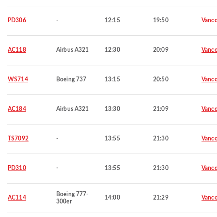
PD306
-
12:15
19:50
Vanco
AC118
Airbus A321
12:30
20:09
Vanco
WS714
Boeing 737
13:15
20:50
Vanco
AC184
Airbus A321
13:30
21:09
Vanco
TS7092
-
13:55
21:30
Vanco
PD310
-
13:55
21:30
Vanco
Boeing 777-
AC114
14:00
21:29
Vanco
300er