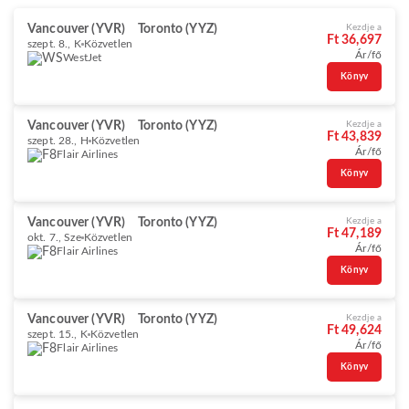
Vancouver (YVR)
Toronto (YYZ)
Kezdje a
Ft 36,697
szept. 8., K
Közvetlen
Ár/fő
WestJet
Könyv
Vancouver (YVR)
Toronto (YYZ)
Kezdje a
Ft 43,839
szept. 28., H
Közvetlen
Ár/fő
Flair Airlines
Könyv
Vancouver (YVR)
Toronto (YYZ)
Kezdje a
Ft 47,189
okt. 7., Sze
Közvetlen
Ár/fő
Flair Airlines
Könyv
Vancouver (YVR)
Toronto (YYZ)
Kezdje a
Ft 49,624
szept. 15., K
Közvetlen
Ár/fő
Flair Airlines
Könyv