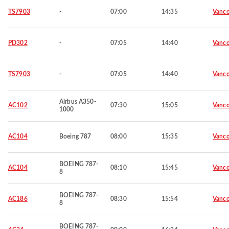
TS7903
-
07:00
14:35
Vanco
PD302
-
07:05
14:40
Vanco
TS7903
-
07:05
14:40
Vanco
Airbus A350-
AC102
07:30
15:05
Vanco
1000
AC104
Boeing 787
08:00
15:35
Vanco
BOEING 787-
AC104
08:10
15:45
Vanco
8
BOEING 787-
AC186
08:30
15:54
Vanco
8
BOEING 787-