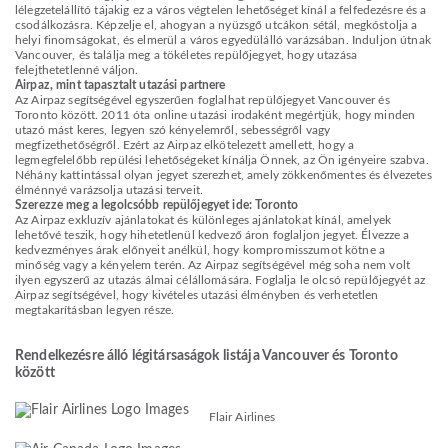
lélegzetelállító tájakig ez a város végtelen lehetőséget kínál a felfedezésre és a
csodálkozásra. Képzelje el, ahogyan a nyüzsgő utcákon sétál, megkóstolja a
helyi finomságokat, és elmerül a város egyedülálló varázsában. Induljon útnak
Vancouver, és találja meg a tökéletes repülőjegyet, hogy utazása
felejthetetlenné váljon.
Airpaz, mint tapasztalt utazási partnere
Az Airpaz segítségével egyszerűen foglalhat repülőjegyet Vancouver és
Toronto között. 2011 óta online utazási irodaként megértjük, hogy minden
utazó mást keres, legyen szó kényelemről, sebességről vagy
megfizethetőségről. Ezért az Airpaz elkötelezett amellett, hogy a
legmegfelelőbb repülési lehetőségeket kínálja Önnek, az Ön igényeire szabva.
Néhány kattintással olyan jegyet szerezhet, amely zökkenőmentes és élvezetes
élménnyé varázsolja utazási terveit.
Szerezze meg a legolcsóbb repülőjegyet ide: Toronto
Az Airpaz exkluzív ajánlatokat és különleges ajánlatokat kínál, amelyek
lehetővé teszik, hogy hihetetlenül kedvező áron foglaljon jegyet. Élvezze a
kedvezményes árak előnyeit anélkül, hogy kompromisszumot kötne a
minőség vagy a kényelem terén. Az Airpaz segítségével még soha nem volt
ilyen egyszerű az utazás álmai célállomására. Foglalja le olcsó repülőjegyét az
Airpaz segítségével, hogy kivételes utazási élményben és verhetetlen
megtakarításban legyen része.
Rendelkezésre álló légitársaságok listája Vancouver és Toronto
között
Flair Airlines