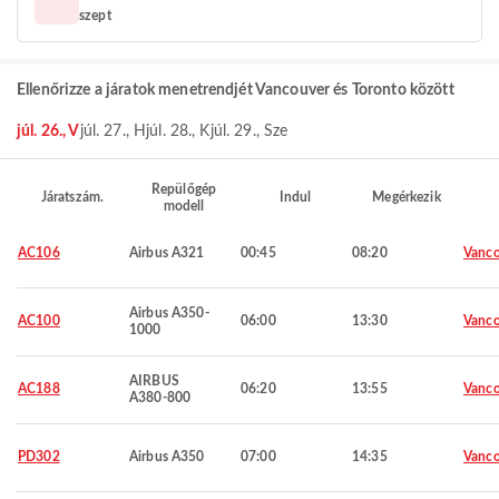
szept
Ellenőrizze a járatok menetrendjét Vancouver és Toronto között
júl. 26., V
júl. 27., H
júl. 28., K
júl. 29., Sze
Repülőgép
Járatszám.
Indul
Megérkezik
modell
AC106
Airbus A321
00:45
08:20
Vanco
Airbus A350-
AC100
06:00
13:30
Vanco
1000
AIRBUS
AC188
06:20
13:55
Vanco
A380-800
PD302
Airbus A350
07:00
14:35
Vanco