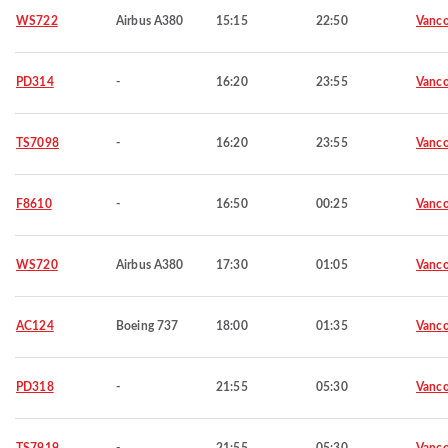
WS722
Airbus A380
15:15
22:50
Vanco
PD314
-
16:20
23:55
Vanco
TS7098
-
16:20
23:55
Vanco
F8610
-
16:50
00:25
Vanco
WS720
Airbus A380
17:30
01:05
Vanco
AC124
Boeing 737
18:00
01:35
Vanco
PD318
-
21:55
05:30
Vanco