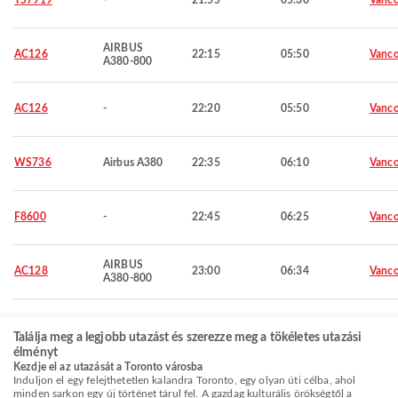
TS7919
-
21:55
05:30
Vanco
AIRBUS
AC126
22:15
05:50
Vanco
A380-800
AC126
-
22:20
05:50
Vanco
WS736
Airbus A380
22:35
06:10
Vanco
F8600
-
22:45
06:25
Vanco
AIRBUS
AC128
23:00
06:34
Vanco
A380-800
Találja meg a legjobb utazást és szerezze meg a tökéletes utazási
élményt
Kezdje el az utazását a Toronto városba
Induljon el egy felejthetetlen kalandra Toronto, egy olyan úti célba, ahol
minden sarkon egy új történet tárul fel. A gazdag kulturális örökségtől a