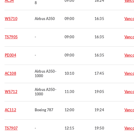
AC34
09:00
16:24
Vanco
8
WS710
Airbus A350
09:00
16:35
Vanco
TS7905
-
09:00
16:35
Vanco
PD304
-
09:00
16:35
Vanco
Airbus A350-
AC108
10:10
17:45
Vanco
1000
Airbus A350-
WS712
11:30
19:05
Vanco
1000
AC112
Boeing 787
12:00
19:24
Vanco
TS7907
-
12:15
19:50
Vanco