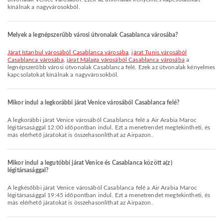
kínálnak a nagyvárosokból.
Melyek a legnépszerűbb városi útvonalak Casablanca városába?
járat Istanbul városából Casablanca városába
,
járat Tunis városából
Casablanca városába
,
járat Málaga városából Casablanca városába
a
legnépszerűbb városi útvonalak Casablanca felé. Ezek az útvonalak kényelmes
kapcsolatokat kínálnak a nagyvárosokból.
Mikor indul a legkorábbi járat Venice városából Casablanca felé?
A legkorábbi járat Venice városából Casablanca felé a Air Arabia Maroc
légitársasággal 12:00 időpontban indul. Ezt a menetrendet megtekintheti, és
más elérhető járatokat is összehasonlíthat az Airpazon.
Mikor indul a legutóbbi járat Venice és Casablanca között a(z)
légitársasággal?
A legkésőbbi járat Venice városából Casablanca felé a Air Arabia Maroc
légitársasággal 19:45 időpontban indul. Ezt a menetrendet megtekintheti, és
más elérhető járatokat is összehasonlíthat az Airpazon.