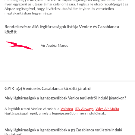
ilyen egyszerű az utazás álmai célállomására. Foglalja le olcsó repülőjegyét az
Airpaz segítségével, hogy kivételes utazási élményben és verhetetlen
megtakarításban legyen része.
Rendelkezésre álló légitársaságok listája Venice és Casablanca
között
Air Arabia Maroc
GYIK a(z) Venice és Casablanca közötti járatról
Mely légitársaságok a legnépszerűbbek Venice területéről induló járatokon?
A legtöbb utazó Venice városból a
Volotea
,
ITA Airways
,
Wizz Air Malta
légitársasággal repül, amely a legnépszerűbb innen indulóknak.
Mely légitársaságok a legnépszerűbbek a (z) Casablanca területére induló
járatokon?