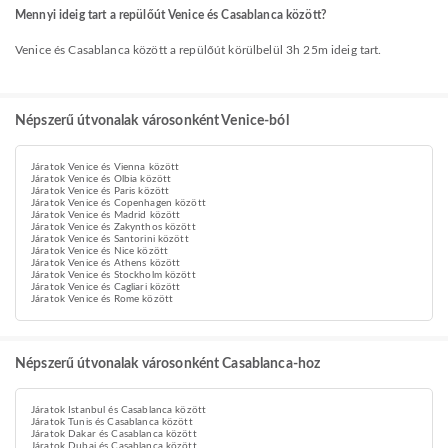
Mennyi ideig tart a repülőút Venice és Casablanca között?
Venice és Casablanca között a repülőút körülbelül 3h 25m ideig tart.
Népszerű útvonalak városonként Venice-ból
Járatok Venice és Vienna között
Járatok Venice és Olbia között
Járatok Venice és Paris között
Járatok Venice és Copenhagen között
Járatok Venice és Madrid között
Járatok Venice és Zakynthos között
Járatok Venice és Santorini között
Járatok Venice és Nice között
Járatok Venice és Athens között
Járatok Venice és Stockholm között
Járatok Venice és Cagliari között
Járatok Venice és Rome között
Népszerű útvonalak városonként Casablanca-hoz
Járatok Istanbul és Casablanca között
Járatok Tunis és Casablanca között
Járatok Dakar és Casablanca között
Járatok Dubai és Casablanca között