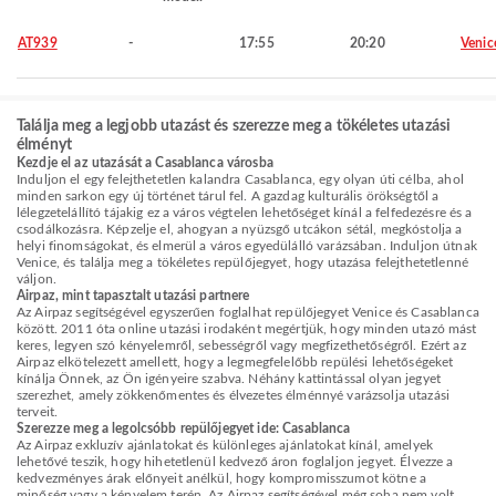
AT939
-
17:55
20:20
Venic
Találja meg a legjobb utazást és szerezze meg a tökéletes utazási
élményt
Kezdje el az utazását a Casablanca városba
Induljon el egy felejthetetlen kalandra Casablanca, egy olyan úti célba, ahol
minden sarkon egy új történet tárul fel. A gazdag kulturális örökségtől a
lélegzetelállító tájakig ez a város végtelen lehetőséget kínál a felfedezésre és a
csodálkozásra. Képzelje el, ahogyan a nyüzsgő utcákon sétál, megkóstolja a
helyi finomságokat, és elmerül a város egyedülálló varázsában. Induljon útnak
Venice, és találja meg a tökéletes repülőjegyet, hogy utazása felejthetetlenné
váljon.
Airpaz, mint tapasztalt utazási partnere
Az Airpaz segítségével egyszerűen foglalhat repülőjegyet Venice és Casablanca
között. 2011 óta online utazási irodaként megértjük, hogy minden utazó mást
keres, legyen szó kényelemről, sebességről vagy megfizethetőségről. Ezért az
Airpaz elkötelezett amellett, hogy a legmegfelelőbb repülési lehetőségeket
kínálja Önnek, az Ön igényeire szabva. Néhány kattintással olyan jegyet
szerezhet, amely zökkenőmentes és élvezetes élménnyé varázsolja utazási
terveit.
Szerezze meg a legolcsóbb repülőjegyet ide: Casablanca
Az Airpaz exkluzív ajánlatokat és különleges ajánlatokat kínál, amelyek
lehetővé teszik, hogy hihetetlenül kedvező áron foglaljon jegyet. Élvezze a
kedvezményes árak előnyeit anélkül, hogy kompromisszumot kötne a
minőség vagy a kényelem terén. Az Airpaz segítségével még soha nem volt