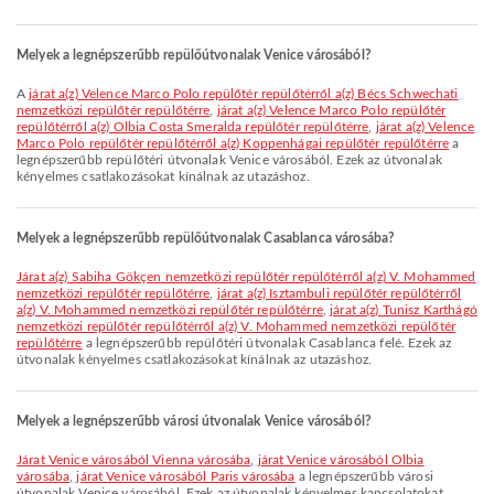
Melyek a legnépszerűbb repülőútvonalak Venice városából?
A
járat a(z) Velence Marco Polo repülőtér repülőtérről a(z) Bécs Schwechati
nemzetközi repülőtér repülőtérre
,
járat a(z) Velence Marco Polo repülőtér
repülőtérről a(z) Olbia Costa Smeralda repülőtér repülőtérre
,
járat a(z) Velence
Marco Polo repülőtér repülőtérről a(z) Koppenhágai repülőtér repülőtérre
a
legnépszerűbb repülőtéri útvonalak Venice városából. Ezek az útvonalak
kényelmes csatlakozásokat kínálnak az utazáshoz.
Melyek a legnépszerűbb repülőútvonalak Casablanca városába?
járat a(z) Sabiha Gökçen nemzetközi repülőtér repülőtérről a(z) V. Mohammed
nemzetközi repülőtér repülőtérre
,
járat a(z) Isztambuli repülőtér repülőtérről
a(z) V. Mohammed nemzetközi repülőtér repülőtérre
,
járat a(z) Tunisz Karthágó
nemzetközi repülőtér repülőtérről a(z) V. Mohammed nemzetközi repülőtér
repülőtérre
a legnépszerűbb repülőtéri útvonalak Casablanca felé. Ezek az
útvonalak kényelmes csatlakozásokat kínálnak az utazáshoz.
Melyek a legnépszerűbb városi útvonalak Venice városából?
járat Venice városából Vienna városába
,
járat Venice városából Olbia
városába
,
járat Venice városából Paris városába
a legnépszerűbb városi
útvonalak Venice városából. Ezek az útvonalak kényelmes kapcsolatokat