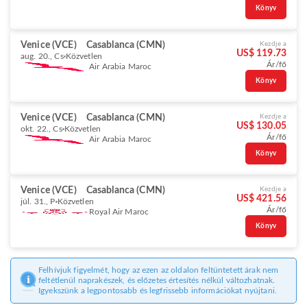
Könyv
Venice (VCE)
Casablanca (CMN)
Kezdje a
US$ 119.73
aug. 20., Cs
Közvetlen
Ár/fő
Air Arabia Maroc
Könyv
Venice (VCE)
Casablanca (CMN)
Kezdje a
US$ 130.05
okt. 22., Cs
Közvetlen
Ár/fő
Air Arabia Maroc
Könyv
Venice (VCE)
Casablanca (CMN)
Kezdje a
US$ 421.56
júl. 31., P
Közvetlen
Ár/fő
Royal Air Maroc
Könyv
Felhívjuk figyelmét, hogy az ezen az oldalon feltüntetett árak nem
feltétlenül naprakészek, és előzetes értesítés nélkül változhatnak.
Igyekszünk a legpontosabb és legfrissebb információkat nyújtani.