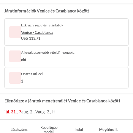
Járatinformációk Venice és Casablanca között
Exkluzív repülési ajánlatok
Venice - Casablanca
US$ 113.71
A legalacsonyabb viteldíj hónapja
okt
Összes úti cél
1
Ellenőrizze a járatok menetrendjét Venice és Casablanca között
júl. 31., P
aug. 2., V
aug. 3., H
Repülőgép
Járatszám.
Indul
Megérkezik
modell