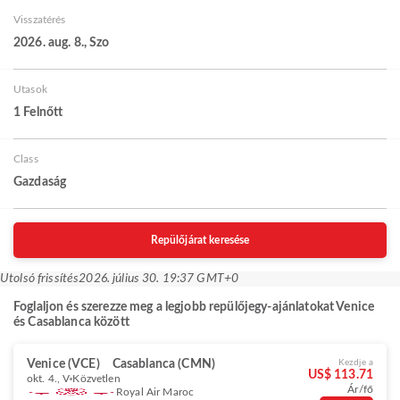
Visszatérés
2026. aug. 8., Szo
Utasok
1 Felnőtt
Class
Gazdaság
Repülőjárat keresése
Utolsó frissítés
2026. július 30. 19:37 GMT+0
Foglaljon és szerezze meg a legjobb repülőjegy-ajánlatokat Venice
és Casablanca között
Venice (VCE)
Casablanca (CMN)
Kezdje a
US$ 113.71
okt. 4., V
Közvetlen
Ár/fő
Royal Air Maroc