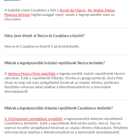
A legtöbb utazó Casablanca felé a
Royal Air Maroc
,
Air Arabia Maroc
,
Pegasus Airlines
légitársasággal repül, amely a legnépszerűbb ezen az
útvonalon.
Hány járat érhető el Venice és Casablanca között?
Venice és Casablanca között 2 járat közlekedik.
Melyek a legnépszerűbb indulási repülőterek Venice területén?
A
Velence Marco Polo repülőtér
a legnépszerűbb induló repülőterek Venice
városban. Ezek a repülőterek Étkezés, Klinika és gyógyszertárak, Duty Free
Shop és még sok más szolgáltatást kínálnak az utazási élmény javítására.
Részletes információkat találhat a létesítményekről és a terminálok
elrendezéséről.
Melyek a legnépszerűbb érkezési repülőterek Casablanca területén?
V. Mohammed nemzetközi repülőtér
a legnépszerűbb érkezési repülőterek
Casablanca területén. Ezek a repülőterek Bölcsődei szoba, Vonat, Taxi és
számos további szolgáltatást kínálnak az utazási élmény fokozására. Részletes
információkat találhat a létesítményekről és a terminálok elrendezéséről.