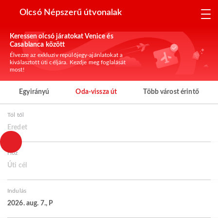
Olcsó Népszerű útvonalak
Keressen olcsó járatokat Venice és
Casablanca között
Élvezze az exkluzív repülőjegy-ajánlatokat a
kiválasztott úti céljára. Kezdje meg foglalását
most!
Egyirányú
Oda-vissza út
Több várost érintő
Tól től
Eredet
Hoz
Úti cél
Indulás
2026. aug. 7., P