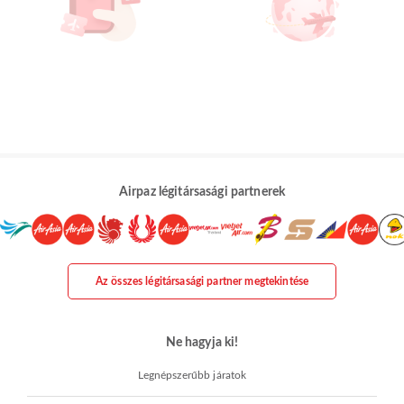
Airpaz légitársasági partnerek
Az összes légitársasági partner megtekintése
Ne hagyja ki!
Legnépszerűbb járatok