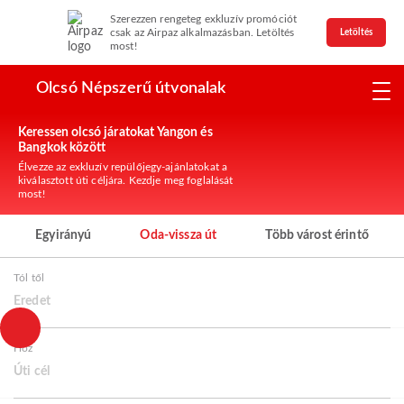
Szerezzen rengeteg exkluzív promóciót
csak az Airpaz alkalmazásban. Letöltés
Letöltés
most!
Olcsó Népszerű útvonalak
Keressen olcsó járatokat Yangon és
Bangkok között
Élvezze az exkluzív repülőjegy-ajánlatokat a
kiválasztott úti céljára. Kezdje meg foglalását
most!
Egyirányú
Oda-vissza út
Több várost érintő
Tól től
Eredet
Hoz
Úti cél