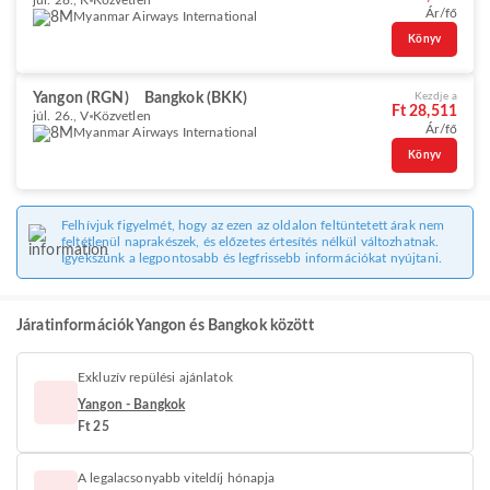
júl. 28., K
Közvetlen
Ár/fő
Myanmar Airways International
Könyv
Yangon (RGN)
Bangkok (BKK)
Kezdje a
Ft 28,511
júl. 26., V
Közvetlen
Ár/fő
Myanmar Airways International
Könyv
Felhívjuk figyelmét, hogy az ezen az oldalon feltüntetett árak nem
feltétlenül naprakészek, és előzetes értesítés nélkül változhatnak.
Igyekszünk a legpontosabb és legfrissebb információkat nyújtani.
Járatinformációk Yangon és Bangkok között
Exkluzív repülési ajánlatok
Yangon - Bangkok
Ft 25
A legalacsonyabb viteldíj hónapja