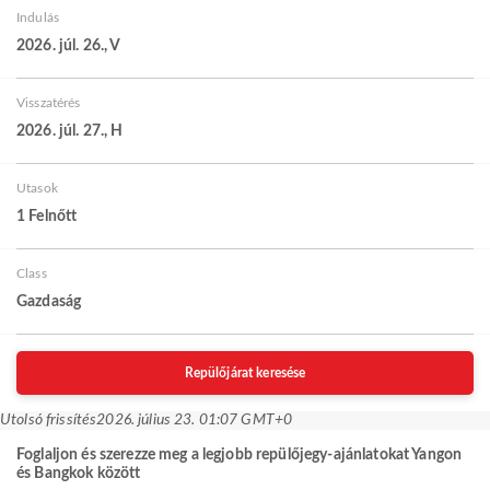
Indulás
2026. júl. 26., V
Visszatérés
2026. júl. 27., H
Utasok
1 Felnőtt
Class
Gazdaság
Repülőjárat keresése
Utolsó frissítés
2026. július 23. 01:07 GMT+0
Foglaljon és szerezze meg a legjobb repülőjegy-ajánlatokat Yangon
és Bangkok között