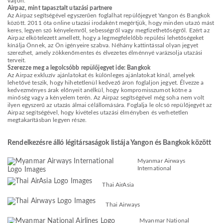
váljon.
Airpaz, mint tapasztalt utazási partnere
Az Airpaz segítségével egyszerűen foglalhat repülőjegyet Yangon és Bangkok
között. 2011 óta online utazási irodaként megértjük, hogy minden utazó mást
keres, legyen szó kényelemről, sebességről vagy megfizethetőségről. Ezért az
Airpaz elkötelezett amellett, hogy a legmegfelelőbb repülési lehetőségeket
kínálja Önnek, az Ön igényeire szabva. Néhány kattintással olyan jegyet
szerezhet, amely zökkenőmentes és élvezetes élménnyé varázsolja utazási
terveit.
Szerezze meg a legolcsóbb repülőjegyet ide: Bangkok
Az Airpaz exkluzív ajánlatokat és különleges ajánlatokat kínál, amelyek
lehetővé teszik, hogy hihetetlenül kedvező áron foglaljon jegyet. Élvezze a
kedvezményes árak előnyeit anélkül, hogy kompromisszumot kötne a
minőség vagy a kényelem terén. Az Airpaz segítségével még soha nem volt
ilyen egyszerű az utazás álmai célállomására. Foglalja le olcsó repülőjegyét az
Airpaz segítségével, hogy kivételes utazási élményben és verhetetlen
megtakarításban legyen része.
Rendelkezésre álló légitársaságok listája Yangon és Bangkok között
Myanmar Airways
International
Thai AirAsia
Thai Airways
Myanmar National