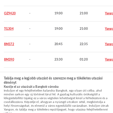
OZ9420
-
19:00
21:00
Yang
TG304
-
19:00
21:00
Yang
8M372
-
20:45
22:35
Yang
8M390
-
23:30
01:20
Yang
Találja meg a legjobb utazást és szerezze meg a tökéletes utazási
élményt
Kezdje el az utazását a Bangkok városba
Induljon el egy felejthetetlen kalandra Bangkok, egy olyan úti célba, ahol
minden sarkon egy új történet tárul fel. A gazdag kulturális örökségtől a
lélegzetelállító tájakig ez a város végtelen lehetőséget kínál a felfedezésre és a
csodálkozásra. Képzelje el, ahogyan a nyüzsgő utcákon sétál, megkóstolja a
helyi finomságokat, és elmerül a város egyedülálló varázsában. Induljon útnak
Yangon, és találja meg a tökéletes repülőjegyet, hogy utazása felejthetetlenné