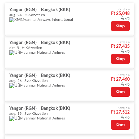
Yangon (RGN)
Bangkok (BKK)
Kezdje a
Ft 25,048
aug. 24., H
Közvetlen
Ár/fő
Myanmar Airways International
Könyv
Yangon (RGN)
Bangkok (BKK)
Kezdje a
Ft 27,435
okt. 5., H
Közvetlen
Ár/fő
Myanmar National Airlines
Könyv
Yangon (RGN)
Bangkok (BKK)
Kezdje a
Ft 27,460
aug. 26., Sze
Közvetlen
Ár/fő
Myanmar National Airlines
Könyv
Yangon (RGN)
Bangkok (BKK)
Kezdje a
Ft 27,512
aug. 19., Sze
Közvetlen
Ár/fő
Myanmar National Airlines
Könyv