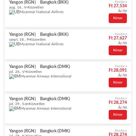
Yangon (RGN)
Bangkok (BKK)
Kezdje a
Ft 27,534
aug. 16., V
Közvetlen
Ár/fő
Myanmar National Airlines
Könyv
Yangon (RGN)
Bangkok (BKK)
Kezdje a
Ft 27,627
szept. 18., P
Közvetlen
Ár/fő
Myanmar National Airlines
Könyv
Yangon (RGN)
Bangkok (DMK)
Kezdje a
Ft 28,091
júl. 26., V
Közvetlen
Ár/fő
Myanmar Airways International
Könyv
Yangon (RGN)
Bangkok (DMK)
Kezdje a
Ft 28,274
júl. 29., Sze
Közvetlen
Ár/fő
Myanmar Airways International
Könyv
Yangon (RGN)
Bangkok (DMK)
Kezdje a
Ft 28,274