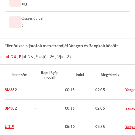
aug
Összes úti cél
2
Ellenőrizze a járatok menetrendjét Yangon és Bangkok között
júl. 24., P
júl. 25., Szo
júl. 26., V
júl. 27., H
Repülőgép
Járatszám.
Indul
Megérkezik
modell
8M382
-
00:15
02:05
Yang
8M382
-
00:15
02:05
Yang
UB19
-
05:40
07:35
Yang