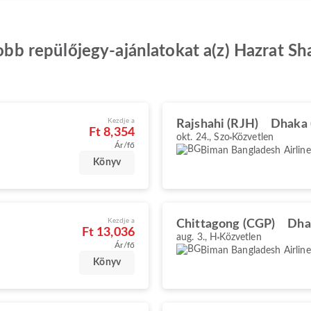
jobb repülőjegy-ajánlatokat a(z) Hazrat S
Kezdje a
Rajshahi (RJH)
Dhaka
Ft 8,354
okt. 24., Szo
Közvetlen
Ár/fő
Biman Bangladesh Airline
Könyv
Kezdje a
Chittagong (CGP)
Dha
Ft 13,036
aug. 3., H
Közvetlen
Ár/fő
Biman Bangladesh Airline
Könyv