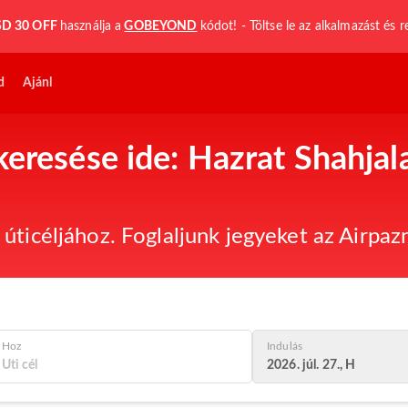
D 30 OFF
használja a
GOBEYOND
kódot! - Töltse le az alkalmazást és r
d
Ajánl
keresése ide: Hazrat Shahjal
úticéljához. Foglaljunk jegyeket az Airpaz
Hoz
Indulás
2026. júl. 27., H