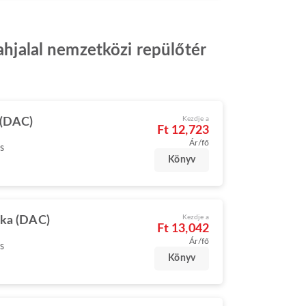
hahjalal nemzetközi repülőtér
Kezdje a
 (DAC)
Ft 12,723
Ár/fő
s
Könyv
Kezdje a
ka (DAC)
Ft 13,042
Ár/fő
s
Könyv