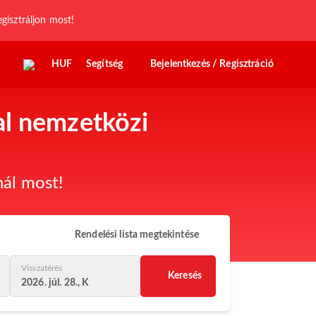
egisztráljon most!
HUF
Segítség
Bejelentkezés / Regisztráció
al nemzetközi
nál most!
Rendelési lista megtekintése
Visszatérés
Keresés
2026. júl. 28., K