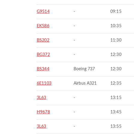
G9514
-
09:15
EK586
-
10:35
BS202
-
11:30
BG372
-
12:30
BS344
Boeing 737
12:30
6E1103
Airbus A321
12:35
3L63
-
13:15
H9678
-
13:45
3L63
-
13:55