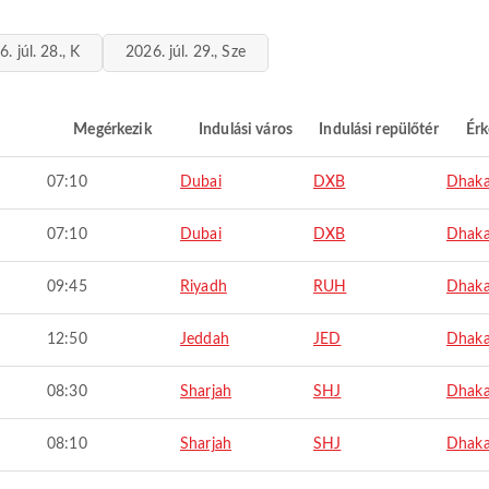
. júl. 28., K
2026. júl. 29., Sze
Megérkezik
Indulási város
Indulási repülőtér
Érk
07:10
Dubai
DXB
Dhak
07:10
Dubai
DXB
Dhak
09:45
Riyadh
RUH
Dhak
12:50
Jeddah
JED
Dhak
08:30
Sharjah
SHJ
Dhak
08:10
Sharjah
SHJ
Dhak