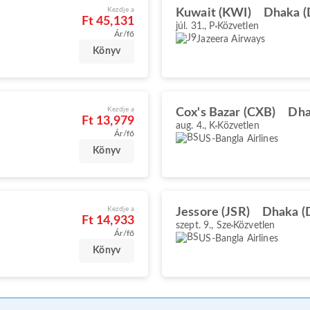
Kezdje a
Kuwait (KWI)
Dhaka 
Ft 45,131
júl. 31., P
Közvetlen
Ár/fő
Jazeera Airways
Könyv
Kezdje a
Cox's Bazar (CXB)
Dha
Ft 13,979
aug. 4., K
Közvetlen
Ár/fő
US-Bangla Airlines
Könyv
Kezdje a
Jessore (JSR)
Dhaka (
Ft 14,933
szept. 9., Sze
Közvetlen
Ár/fő
US-Bangla Airlines
Könyv