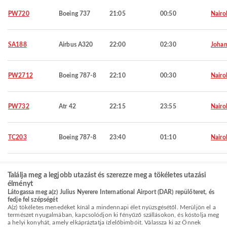
PW720
Boeing 737
21:05
00:50
Nairo
SA188
Airbus A320
22:00
02:30
Johan
PW2712
Boeing 787-8
22:10
00:30
Nairo
PW732
Atr 42
22:15
23:55
Nairo
TC203
Boeing 787-8
23:40
01:10
Nairo
Találja meg a legjobb utazást és szerezze meg a tökéletes utazási
élményt
Látogassa meg a(z) Julius Nyerere International Airport (DAR) repülőteret, és
fedje fel szépségét
A(z) tökéletes menedéket kínál a mindennapi élet nyüzsgésétől. Merüljön el a
természet nyugalmában, kapcsolódjon ki fényűző szállásokon, és kóstolja meg
a helyi konyhát, amely elkápráztatja ízlelőbimbóit. Válassza ki az Önnek