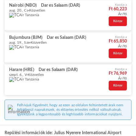
Nairobi (NBO)
Dar es Salaam (DAR)
Kezdje a
Ft 60,223
aug. 20., Cs
Közvetlen
Ár/fő
Air Tanzania
Könyv
Bujumbura (BJM)
Dar es Salaam (DAR)
Kezdje a
Ft 65,850
aug. 19., Sze
Közvetlen
Ár/fő
Air Tanzania
Könyv
Harare (HRE)
Dar es Salaam (DAR)
Kezdje a
Ft 76,969
szept. 6., V
Közvetlen
Ár/fő
Air Tanzania
Könyv
Felhívjuk figyelmét, hogy az ezen az oldalon feltüntetett árak nem
feltétlenül naprakészek, és előzetes értesítés nélkül változhatnak.
Igyekszünk a legpontosabb és legfrissebb információkat nyújtani.
Repülési információk ide: Julius Nyerere International Airport