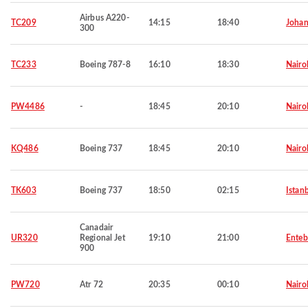
Airbus A220-
TC209
14:15
18:40
Johan
300
TC233
Boeing 787-8
16:10
18:30
Nairo
PW4486
-
18:45
20:10
Nairo
KQ486
Boeing 737
18:45
20:10
Nairo
TK603
Boeing 737
18:50
02:15
Istan
Canadair
UR320
Regional Jet
19:10
21:00
Ente
900
PW720
Atr 72
20:35
00:10
Nairo