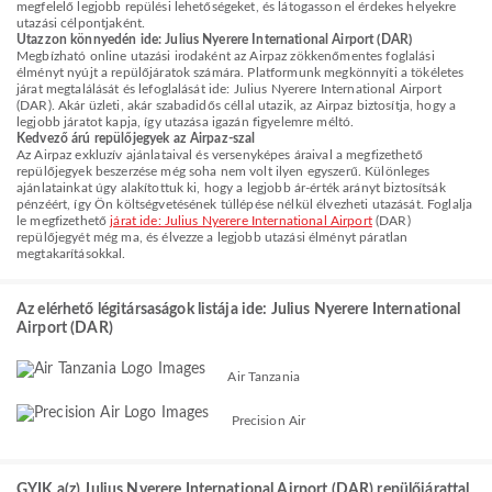
megfelelő legjobb repülési lehetőségeket, és látogasson el érdekes helyekre
utazási célpontjaként.
Utazzon könnyedén ide: Julius Nyerere International Airport (DAR)
Megbízható online utazási irodaként az Airpaz zökkenőmentes foglalási
élményt nyújt a repülőjáratok számára. Platformunk megkönnyíti a tökéletes
járat megtalálását és lefoglalását ide: Julius Nyerere International Airport
(DAR). Akár üzleti, akár szabadidős céllal utazik, az Airpaz biztosítja, hogy a
legjobb járatot kapja, így utazása igazán figyelemre méltó.
Kedvező árú repülőjegyek az Airpaz-szal
Az Airpaz exkluzív ajánlataival és versenyképes áraival a megfizethető
repülőjegyek beszerzése még soha nem volt ilyen egyszerű. Különleges
ajánlatainkat úgy alakítottuk ki, hogy a legjobb ár-érték arányt biztosítsák
pénzéért, így Ön költségvetésének túllépése nélkül élvezheti utazását. Foglalja
le megfizethető
járat ide: Julius Nyerere International Airport
(DAR)
repülőjegyét még ma, és élvezze a legjobb utazási élményt páratlan
megtakarításokkal.
Az elérhető légitársaságok listája ide: Julius Nyerere International
Airport (DAR)
Air Tanzania
Precision Air
GYIK a(z) Julius Nyerere International Airport (DAR) repülőjárattal