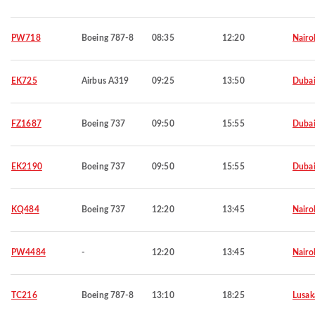
PW718
Boeing 787-8
08:35
12:20
Nairo
EK725
Airbus A319
09:25
13:50
Duba
FZ1687
Boeing 737
09:50
15:55
Duba
EK2190
Boeing 737
09:50
15:55
Duba
KQ484
Boeing 737
12:20
13:45
Nairo
PW4484
-
12:20
13:45
Nairo
TC216
Boeing 787-8
13:10
18:25
Lusak