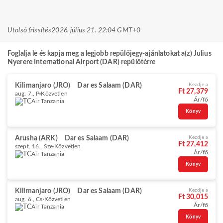
Utolsó frissítés
2026. július 21. 22:04 GMT+0
Foglalja le és kapja meg a legjobb repülőjegy-ajánlatokat a(z) Julius
Nyerere International Airport (DAR) repülőtérre
Kilimanjaro (JRO)
Dar es Salaam (DAR)
Kezdje a
Ft 27,379
aug. 7., P
Közvetlen
Ár/fő
Air Tanzania
Könyv
Arusha (ARK)
Dar es Salaam (DAR)
Kezdje a
Ft 27,412
szept. 16., Sze
Közvetlen
Ár/fő
Air Tanzania
Könyv
Kilimanjaro (JRO)
Dar es Salaam (DAR)
Kezdje a
Ft 30,015
aug. 6., Cs
Közvetlen
Ár/fő
Air Tanzania
Könyv