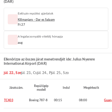
(DAR)
Exkluzív repülési ajánlatok
Kilimanjaro - Dar es Salaam
Ft 27
A legalacsonyabb viteldíj hónapja
aug
Ellenőrizze az összes járat menetrendjét ide: Julius Nyerere
International Airport (DAR)
júl. 22., Sze
júl. 23., Cs
júl. 24., P
júl. 25., Szo
Repülőgép
Járatszám.
Indul
Megérkezik
modell
TC403
Boeing 787-8
00:15
08:00
Guan