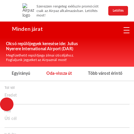
Szerezzen rengeteg exkluzív promóciót
csak az Airpaz alkalmazásban. Letöltés
Letöltés
most!
Minden járat
Olcsó repülőjegyek keresése ide: Julius
Nyerere International Airport (DAR)
Megfizethető repülőjegy álmai úticéljához.
Foglaljunk jegyeket az Airpaznál most!
Egyirányú
Oda-vissza út
Több várost érintő
Tól től
Eredet
Hoz
Úti cél