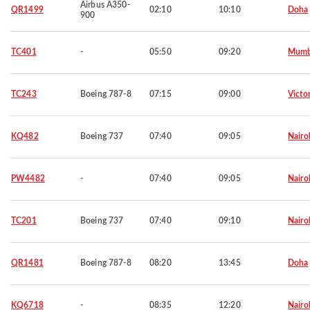
Airbus A350-
QR1499
02:10
10:10
Doha
900
TC401
-
05:50
09:20
Mumb
TC243
Boeing 787-8
07:15
09:00
Victor
KQ482
Boeing 737
07:40
09:05
Nairo
PW4482
-
07:40
09:05
Nairo
TC201
Boeing 737
07:40
09:10
Nairo
QR1481
Boeing 787-8
08:20
13:45
Doha
KQ6718
-
08:35
12:20
Nairo