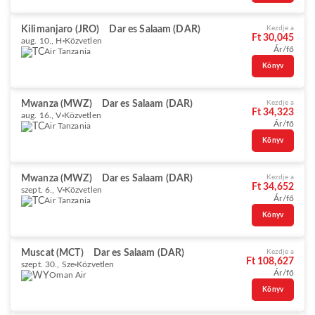
Kilimanjaro (JRO)
Dar es Salaam (DAR)
Kezdje a
Ft 30,045
aug. 10., H
Közvetlen
Ár/fő
Air Tanzania
Könyv
Mwanza (MWZ)
Dar es Salaam (DAR)
Kezdje a
Ft 34,323
aug. 16., V
Közvetlen
Ár/fő
Air Tanzania
Könyv
Mwanza (MWZ)
Dar es Salaam (DAR)
Kezdje a
Ft 34,652
szept. 6., V
Közvetlen
Ár/fő
Air Tanzania
Könyv
Muscat (MCT)
Dar es Salaam (DAR)
Kezdje a
Ft 108,627
szept. 30., Sze
Közvetlen
Ár/fő
Oman Air
Könyv