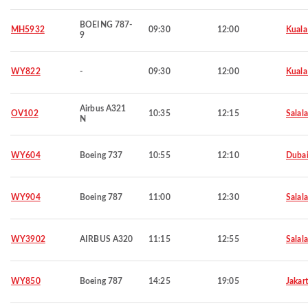
BOEING 787-
MH5932
09:30
12:00
Kuala
9
WY822
-
09:30
12:00
Kuala
Airbus A321
OV102
10:35
12:15
Salal
N
WY604
Boeing 737
10:55
12:10
Duba
WY904
Boeing 787
11:00
12:30
Salal
WY3902
AIRBUS A320
11:15
12:55
Salal
WY850
Boeing 787
14:25
19:05
Jakar