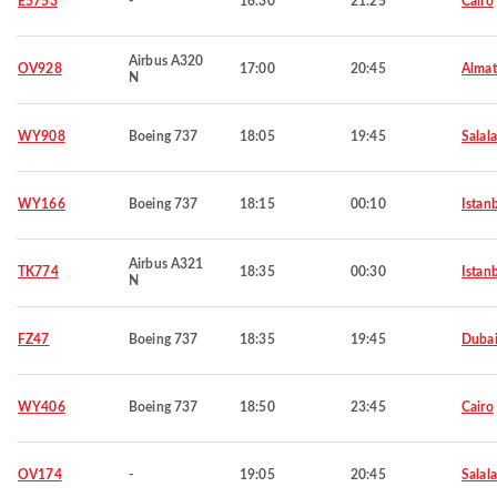
E5753
-
16:30
21:25
Cairo
Airbus A320
OV928
17:00
20:45
Almat
N
WY908
Boeing 737
18:05
19:45
Salal
WY166
Boeing 737
18:15
00:10
Istan
Airbus A321
TK774
18:35
00:30
Istan
N
FZ47
Boeing 737
18:35
19:45
Duba
WY406
Boeing 737
18:50
23:45
Cairo
OV174
-
19:05
20:45
Salal