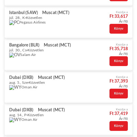
Istanbul (SAW)
Muscat (MCT)
Kezdje a
Ft 33,617
júl. 28., K
Közvetlen
Ár/fő
Pegasus Airlines
Könyv
Bangalore (BLR)
Muscat (MCT)
Kezdje a
Ft 35,718
júl. 30., Cs
Közvetlen
Ár/fő
Salam Air
Könyv
Dubai (DXB)
Muscat (MCT)
Kezdje a
Ft 37,393
aug. 5., Sze
Közvetlen
Ár/fő
Oman Air
Könyv
Dubai (DXB)
Muscat (MCT)
Kezdje a
Ft 37,419
aug. 14., P
Közvetlen
Ár/fő
Oman Air
Könyv