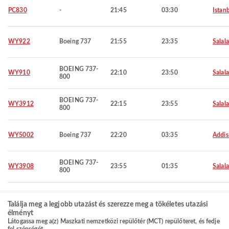
PC830
-
21:45
03:30
Istan
WY922
Boeing 737
21:55
23:35
Salal
BOEING 737-
WY910
22:10
23:50
Salal
800
BOEING 737-
WY3912
22:15
23:55
Salal
800
WY5002
Boeing 737
22:20
03:35
Addis
BOEING 737-
WY3908
23:55
01:35
Salal
800
Találja meg a legjobb utazást és szerezze meg a tökéletes utazási
élményt
Látogassa meg a(z) Maszkati nemzetközi repülőtér (MCT) repülőteret, és fedje