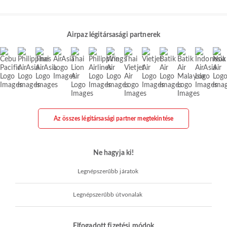
Airpaz légitársasági partnerek
Az összes légitársasági partner megtekintése
Ne hagyja ki!
Legnépszerűbb járatok
Legnépszerűbb útvonalak
Elfogadott fizetési módok