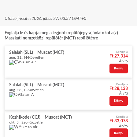
Utolsó frissítés
2026. július 27. 03:37 GMT+0
Foglalja le és kapja meg a legjobb repülőjegy-ajánlatokat a(z)
Maszkati nemzetközi repülőtér (MCT) repülőtérre
Salalah (SLL)
Muscat (MCT)
Kezdje a
Ft 27,314
aug. 31., H
Közvetlen
Ár/fő
Salam Air
Könyv
Salalah (SLL)
Muscat (MCT)
Kezdje a
Ft 28,133
aug. 28., P
Közvetlen
Ár/fő
Salam Air
Könyv
Kozhikode (CCJ)
Muscat (MCT)
Kezdje a
Ft 33,078
okt. 3., Szo
Közvetlen
Ár/fő
Oman Air
Könyv