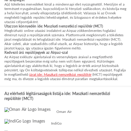
fel szépségét
A(z) tökéletes menedéket kínál a mindennapi élet nyüzsgésétől. Merüljön el a
természet nyugalmában, kapcsolódjon ki fényűző szállásokon, és kóstolja meg
a helyi konyhát, amely elkápráztatja ízlelőbimbóit. Válassza ki az Önnek
megfelelő legjobb repülési lehetőségeket, és látogasson el érdekes helyekre
utazási célpontjaként.
Utazzon könnyedén ide: Maszkati nemzetközi repülőtér (MCT)
Megbízható online utazási irodaként az Airpaz zökkenőmentes foglalási
élményt nyújt a repülőjáratok számára. Platformunk megkönnyíti a tökéletes
járat megtalálását és lefoglalását ide: Maszkati nemzetközi repülőtér (MCT).
Akár üzleti, akár szabadidős céllal utazik, az Airpaz biztosítja, hogy a legjobb
járatot kapja, így utazása igazán figyelemre méltó.
Kedvező árú repülőjegyek az Airpaz-szal
Az Airpaz exkluzív ajánlataival és versenyképes áraival a megfizethető
repülőjegyek beszerzése még soha nem volt ilyen egyszerű. Különleges
ajánlatainkat úgy alakítottuk ki, hogy a legjobb ár-érték arányt biztosítsák
pénzéért, így Ön költségvetésének túllépése nélkül élvezheti utazását. Foglalja
le megfizethető
járat ide: Maszkati nemzetközi repülőtér
(MCT) repülőjegyét
még ma, és élvezze a legjobb utazási élményt páratlan megtakarításokkal.
Az elérhető légitársaságok listája ide: Maszkati nemzetközi
repülőtér (MCT)
Oman Air
IndiGo