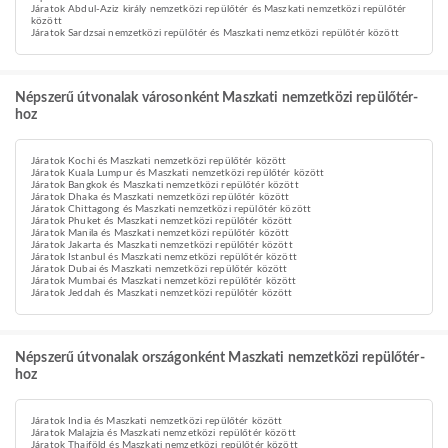
Járatok Abdul-Aziz király nemzetközi repülőtér és Maszkati nemzetközi repülőtér
között
Járatok Sardzsai nemzetközi repülőtér és Maszkati nemzetközi repülőtér között
Népszerű útvonalak városonként Maszkati nemzetközi repülőtér-
hoz
Járatok Kochi és Maszkati nemzetközi repülőtér között
Járatok Kuala Lumpur és Maszkati nemzetközi repülőtér között
Járatok Bangkok és Maszkati nemzetközi repülőtér között
Járatok Dhaka és Maszkati nemzetközi repülőtér között
Járatok Chittagong és Maszkati nemzetközi repülőtér között
Járatok Phuket és Maszkati nemzetközi repülőtér között
Járatok Manila és Maszkati nemzetközi repülőtér között
Járatok Jakarta és Maszkati nemzetközi repülőtér között
Járatok Istanbul és Maszkati nemzetközi repülőtér között
Járatok Dubai és Maszkati nemzetközi repülőtér között
Járatok Mumbai és Maszkati nemzetközi repülőtér között
Járatok Jeddah és Maszkati nemzetközi repülőtér között
Népszerű útvonalak országonként Maszkati nemzetközi repülőtér-
hoz
Járatok India és Maszkati nemzetközi repülőtér között
Járatok Malajzia és Maszkati nemzetközi repülőtér között
Járatok Thaiföld és Maszkati nemzetközi repülőtér között