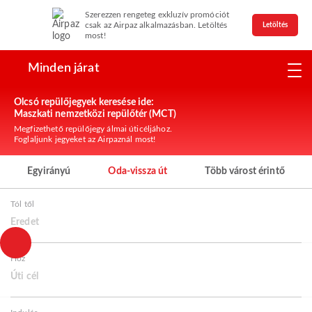
Szerezzen rengeteg exkluzív promóciót
csak az Airpaz alkalmazásban. Letöltés
Letöltés
most!
Minden járat
Olcsó repülőjegyek keresése ide:
Maszkati nemzetközi repülőtér (MCT)
Megfizethető repülőjegy álmai úticéljához.
Foglaljunk jegyeket az Airpaznál most!
Egyirányú
Oda-vissza út
Több várost érintő
Tól től
Eredet
Hoz
Úti cél