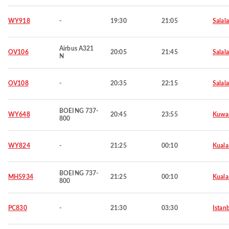
WY918
-
19:30
21:05
Salal
Airbus A321
OV106
20:05
21:45
Salal
N
OV108
-
20:35
22:15
Salal
BOEING 737-
WY648
20:45
23:55
Kuwa
800
WY824
-
21:25
00:10
Kuala
BOEING 737-
MH5934
21:25
00:10
Kuala
800
PC830
-
21:30
03:30
Istan