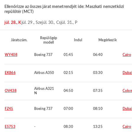
Ellenőrizze az összes járat menetrendjét ide: Maszkati nemzetközi
repülőtér (MCT)
júl. 28., K
júl. 29., Sze
júl. 30., Cs
júl. 31., P
Repülőgép
Járatszám.
Indul
Megérkezik
modell
WY408
Boeing 737
01:45
06:40
Cairo
EK866
Airbus A350
02:15
03:30
Duba
Airbus A321
OV438
04:50
07:35
Colo
N
FZ45
Boeing 737
07:00
08:10
Duba
E5753
-
08:30
13:25
Cairo