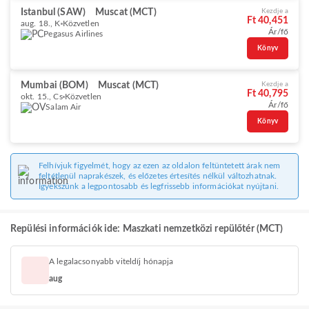
Istanbul (SAW)
Muscat (MCT)
Kezdje a
Ft 40,451
aug. 18., K
Közvetlen
Ár/fő
Pegasus Airlines
Könyv
Mumbai (BOM)
Muscat (MCT)
Kezdje a
Ft 40,795
okt. 15., Cs
Közvetlen
Ár/fő
Salam Air
Könyv
Felhívjuk figyelmét, hogy az ezen az oldalon feltüntetett árak nem
feltétlenül naprakészek, és előzetes értesítés nélkül változhatnak.
Igyekszünk a legpontosabb és legfrissebb információkat nyújtani.
Repülési információk ide: Maszkati nemzetközi repülőtér (MCT)
A legalacsonyabb viteldíj hónapja
aug