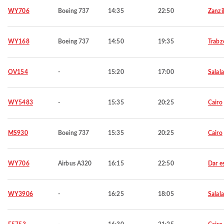
WY706
Boeing 737
14:35
22:50
Zanzi
WY168
Boeing 737
14:50
19:35
Trabz
OV154
-
15:20
17:00
Salal
WY5483
-
15:35
20:25
Cairo
MS930
Boeing 737
15:35
20:25
Cairo
WY706
Airbus A320
16:15
22:50
Dar e
WY3906
-
16:25
18:05
Salal