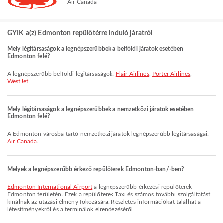
Air Canada
GYIK a(z) Edmonton repülőtérre induló járatról
Mely légitársaságok a legnépszerűbbek a belföldi járatok esetében
Edmonton felé?
A legnépszerűbb belföldi légitársaságok:
Flair Airlines
,
Porter Airlines
,
WestJet
.
Mely légitársaságok a legnépszerűbbek a nemzetközi járatok esetében
Edmonton felé?
A Edmonton városba tartó nemzetközi járatok legnépszerűbb légitársaságai:
Air Canada
.
Melyek a legnépszerűbb érkező repülőterek Edmonton-ban/-ben?
Edmonton International Airport
a legnépszerűbb érkezési repülőterek
Edmonton területén. Ezek a repülőterek Taxi és számos további szolgáltatást
kínálnak az utazási élmény fokozására. Részletes információkat találhat a
létesítményekről és a terminálok elrendezéséről.