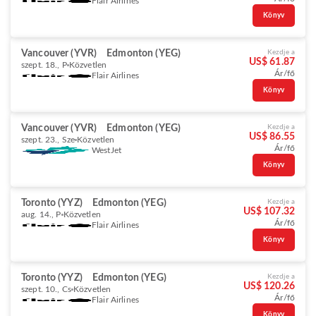
Flair Airlines
Könyv
Vancouver (YVR)
Edmonton (YEG)
Kezdje a
US$ 61.87
szept. 18., P
Közvetlen
Ár/fő
Flair Airlines
Könyv
Vancouver (YVR)
Edmonton (YEG)
Kezdje a
US$ 86.55
szept. 23., Sze
Közvetlen
Ár/fő
WestJet
Könyv
Toronto (YYZ)
Edmonton (YEG)
Kezdje a
US$ 107.32
aug. 14., P
Közvetlen
Ár/fő
Flair Airlines
Könyv
Toronto (YYZ)
Edmonton (YEG)
Kezdje a
US$ 120.26
szept. 10., Cs
Közvetlen
Ár/fő
Flair Airlines
Könyv