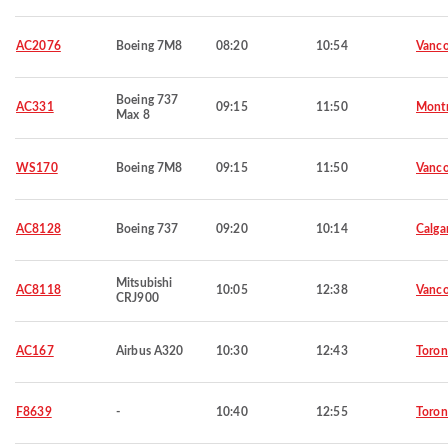
AC2076
Boeing 7M8
08:20
10:54
Vanco
Boeing 737
AC331
09:15
11:50
Montr
Max 8
WS170
Boeing 7M8
09:15
11:50
Vanco
AC8128
Boeing 737
09:20
10:14
Calga
Mitsubishi
AC8118
10:05
12:38
Vanco
CRJ900
AC167
Airbus A320
10:30
12:43
Toron
F8639
-
10:40
12:55
Toron