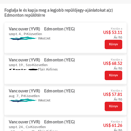
Foglalja le és kapja meg a legjobb repülőjegy-ajánlatokat a(z)
Edmonton repülőtérre
Vancouver (YVR)
Edmonton (YEG)
Kezdje a
US$ 53.11
szept. 4., P
Közvetlen
Ár/fő
WestJet
Könyv
Vancouver (YVR)
Edmonton (YEG)
Kezdje a
US$ 68.52
szept. 19., Szo
Közvetlen
Ár/fő
Flair Airlines
Könyv
Vancouver (YVR)
Edmonton (YEG)
Kezdje a
US$ 57.81
aug. 7., P
Közvetlen
Ár/fő
WestJet
Könyv
Vancouver (YVR)
Edmonton (YEG)
Kezdje a
US$ 61.26
szept. 24., Cs
Közvetlen
Ár/fő