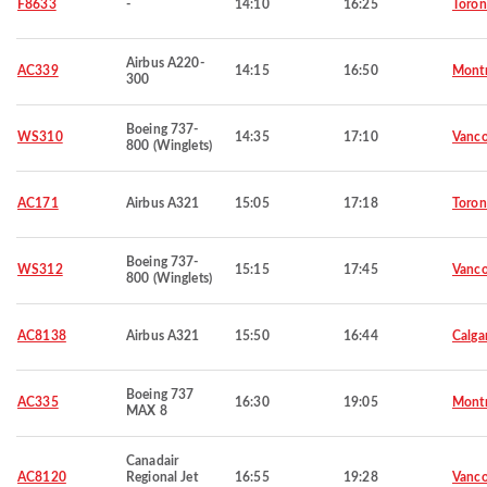
F8633
-
14:10
16:25
Toron
Airbus A220-
AC339
14:15
16:50
Montr
300
Boeing 737-
WS310
14:35
17:10
Vanco
800 (Winglets)
AC171
Airbus A321
15:05
17:18
Toron
Boeing 737-
WS312
15:15
17:45
Vanco
800 (Winglets)
AC8138
Airbus A321
15:50
16:44
Calga
Boeing 737
AC335
16:30
19:05
Montr
MAX 8
Canadair
AC8120
Regional Jet
16:55
19:28
Vanco