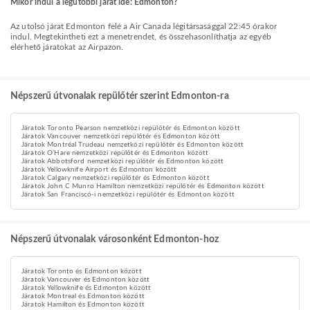
Mikor indul a legutóbbi járat ide: Edmonton?
Az utolsó járat Edmonton felé a Air Canada légitársasággal 22:45 órakor
indul. Megtekintheti ezt a menetrendet, és összehasonlíthatja az egyéb
elérhető járatokat az Airpazon.
Népszerű útvonalak repülőtér szerint Edmonton-ra
Járatok Toronto Pearson nemzetközi repülőtér és Edmonton között
Járatok Vancouver nemzetközi repülőtér és Edmonton között
Járatok Montréal Trudeau nemzetközi repülőtér és Edmonton között
Járatok O’Hare nemzetközi repülőtér és Edmonton között
Járatok Abbotsford nemzetközi repülőtér és Edmonton között
Járatok Yellowknife Airport és Edmonton között
Járatok Calgary nemzetközi repülőtér és Edmonton között
Járatok John C Munro Hamilton nemzetközi repülőtér és Edmonton között
Járatok San Franciscó-i nemzetközi repülőtér és Edmonton között
Népszerű útvonalak városonként Edmonton-hoz
Járatok Toronto és Edmonton között
Járatok Vancouver és Edmonton között
Járatok Yellowknife és Edmonton között
Járatok Montreal és Edmonton között
Járatok Hamilton és Edmonton között