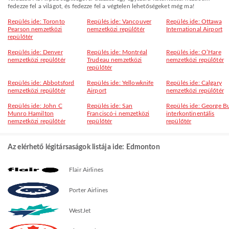
fedezze fel a világot, és fedezze fel a végtelen lehetőségeket még ma!
Repülés ide: Toronto
Repülés ide: Vancouver
Repülés ide: Ottawa
Pearson nemzetközi
nemzetközi repülőtér
International Airport
repülőtér
Repülés ide: Denver
Repülés ide: Montréal
Repülés ide: O’Hare
nemzetközi repülőtér
Trudeau nemzetközi
nemzetközi repülőtér
repülőtér
Repülés ide: Abbotsford
Repülés ide: Yellowknife
Repülés ide: Calgary
nemzetközi repülőtér
Airport
nemzetközi repülőtér
Repülés ide: John C
Repülés ide: San
Repülés ide: George B
Munro Hamilton
Franciscó-i nemzetközi
interkontinentális
nemzetközi repülőtér
repülőtér
repülőtér
Az elérhető légitársaságok listája ide: Edmonton
Flair Airlines
Porter Airlines
WestJet