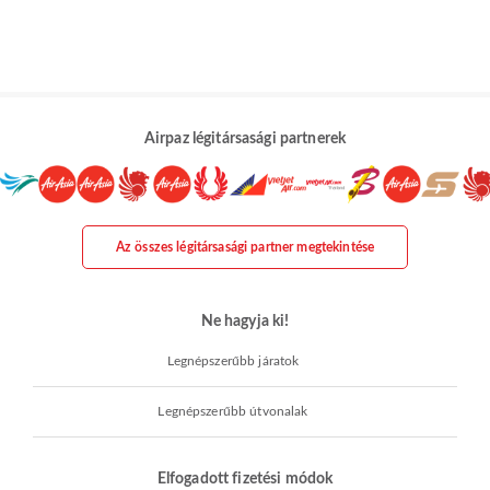
Airpaz légitársasági partnerek
Az összes légitársasági partner megtekintése
Ne hagyja ki!
Legnépszerűbb járatok
Legnépszerűbb útvonalak
Elfogadott fizetési módok