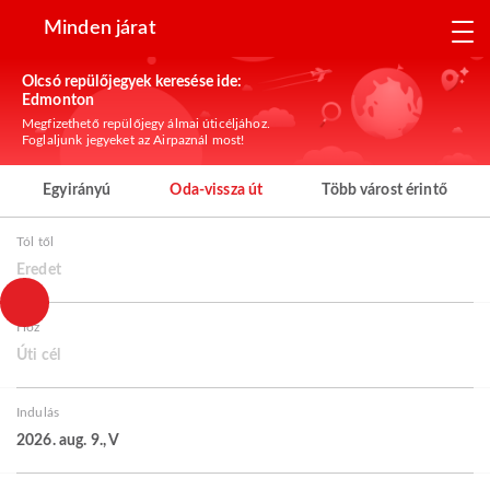
Minden járat
Olcsó repülőjegyek keresése ide:
Edmonton
Megfizethető repülőjegy álmai úticéljához.
Foglaljunk jegyeket az Airpaznál most!
Egyirányú
Oda-vissza út
Több várost érintő
Tól től
Eredet
Hoz
Úti cél
Indulás
2026. aug. 9., V