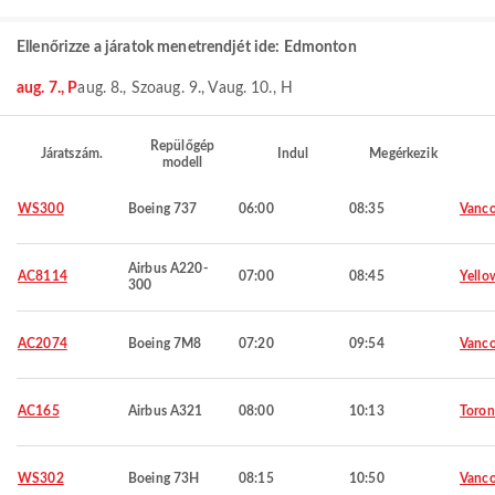
Ellenőrizze a járatok menetrendjét ide: Edmonton
aug. 7., P
aug. 8., Szo
aug. 9., V
aug. 10., H
Repülőgép
Járatszám.
Indul
Megérkezik
modell
WS300
Boeing 737
06:00
08:35
Vanco
Airbus A220-
AC8114
07:00
08:45
Yello
300
AC2074
Boeing 7M8
07:20
09:54
Vanco
AC165
Airbus A321
08:00
10:13
Toron
WS302
Boeing 73H
08:15
10:50
Vanco