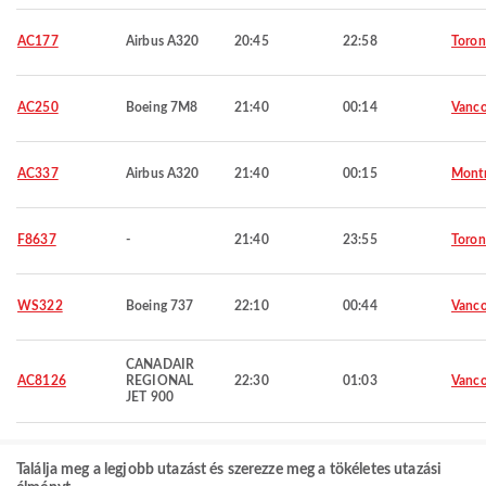
AC177
Airbus A320
20:45
22:58
Toron
AC250
Boeing 7M8
21:40
00:14
Vanco
AC337
Airbus A320
21:40
00:15
Montr
F8637
-
21:40
23:55
Toron
WS322
Boeing 737
22:10
00:44
Vanco
CANADAIR
AC8126
REGIONAL
22:30
01:03
Vanco
JET 900
Találja meg a legjobb utazást és szerezze meg a tökéletes utazási