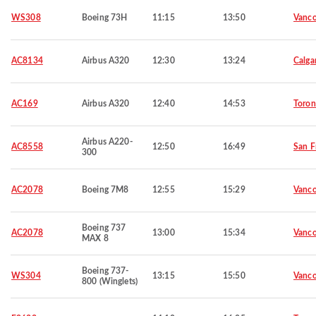
WS308
Boeing 73H
11:15
13:50
Vanco
AC8134
Airbus A320
12:30
13:24
Calga
AC169
Airbus A320
12:40
14:53
Toron
Airbus A220-
AC8558
12:50
16:49
San F
300
AC2078
Boeing 7M8
12:55
15:29
Vanco
Boeing 737
AC2078
13:00
15:34
Vanco
MAX 8
Boeing 737-
WS304
13:15
15:50
Vanco
800 (Winglets)