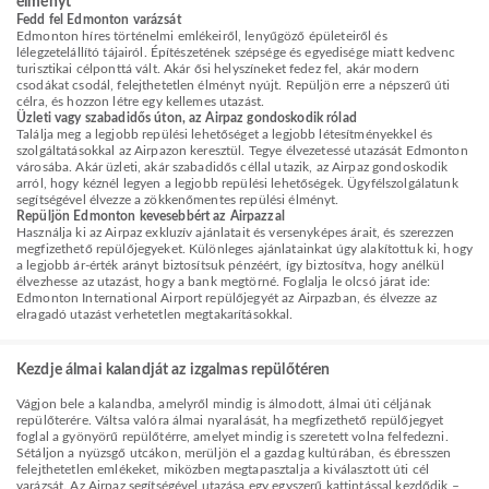
élményt
Fedd fel Edmonton varázsát
Edmonton híres történelmi emlékeiről, lenyűgöző épületeiről és
lélegzetelállító tájairól. Építészetének szépsége és egyedisége miatt kedvenc
turisztikai célponttá vált. Akár ősi helyszíneket fedez fel, akár modern
csodákat csodál, felejthetetlen élményt nyújt. Repüljön erre a népszerű úti
célra, és hozzon létre egy kellemes utazást.
Üzleti vagy szabadidős úton, az Airpaz gondoskodik rólad
Találja meg a legjobb repülési lehetőséget a legjobb létesítményekkel és
szolgáltatásokkal az Airpazon keresztül. Tegye élvezetessé utazását Edmonton
városába. Akár üzleti, akár szabadidős céllal utazik, az Airpaz gondoskodik
arról, hogy kéznél legyen a legjobb repülési lehetőségek. Ügyfélszolgálatunk
segítségével élvezze a zökkenőmentes repülési élményt.
Repüljön Edmonton kevesebbért az Airpazzal
Használja ki az Airpaz exkluzív ajánlatait és versenyképes árait, és szerezzen
megfizethető repülőjegyeket. Különleges ajánlatainkat úgy alakítottuk ki, hogy
a legjobb ár-érték arányt biztosítsuk pénzéért, így biztosítva, hogy anélkül
élvezhesse az utazást, hogy a bank megtörné. Foglalja le olcsó járat ide:
Edmonton International Airport repülőjegyét az Airpazban, és élvezze az
elragadó utazást verhetetlen megtakarításokkal.
Kezdje álmai kalandját az izgalmas repülőtéren
Vágjon bele a kalandba, amelyről mindig is álmodott, álmai úti céljának
repülőterére. Váltsa valóra álmai nyaralását, ha megfizethető repülőjegyet
foglal a gyönyörű repülőtérre, amelyet mindig is szeretett volna felfedezni.
Sétáljon a nyüzsgő utcákon, merüljön el a gazdag kultúrában, és ébresszen
felejthetetlen emlékeket, miközben megtapasztalja a kiválasztott úti cél
varázsát. Az Airpaz segítségével utazása egy egyszerű kattintással kezdődik –