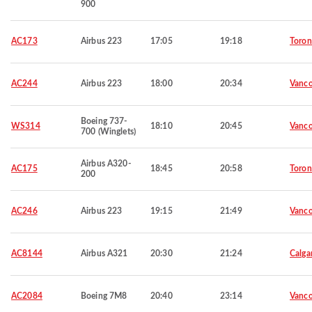
900
AC173
Airbus 223
17:05
19:18
Toron
AC244
Airbus 223
18:00
20:34
Vanco
Boeing 737-
WS314
18:10
20:45
Vanco
700 (Winglets)
Airbus A320-
AC175
18:45
20:58
Toron
200
AC246
Airbus 223
19:15
21:49
Vanco
AC8144
Airbus A321
20:30
21:24
Calga
AC2084
Boeing 7M8
20:40
23:14
Vanco