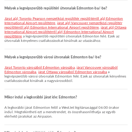
Melyek a legnépszerűbb repülőtéri útvonalak Edmonton-ba/-be?
járat a(z) Toronto Pearson nemzetközi repülőtér repülőtérről a(z) Edmonton
International Airport repülőtérre
,
járat a(z) Vancouver nemzetközi repülőtér
repülőtérről a(z) Edmonton International Airport repülőtérre
,
járat a(z) Ottawa
International Airport repülőtérről a(z) Edmonton International Airport
repülőtérre
a legnépszerűbb repülőtéri útvonalak Edmonton felé. Ezek az
útvonalak kényelmes csatlakozásokat kínálnak az utazásához.
Melyek a legnépszerűbb városi útvonalak Edmonton-ba/-be?
járat Toronto városából Edmonton városába
,
járat Vancouver városából
Edmonton városába
,
járat Ottawa városából Edmonton városába
a
legnépszerűbb városi útvonalak Edmonton felé. Ezek az útvonalak kényelmes
csatlakozásokat kínálnak a nagyvárosokból.
Mikor indul a legkorábbi járat ide: Edmonton?
A legkorábbi járat Edmonton felől a WestJet légitársasággal 06:00 órakor
indul. Megtekintheti ezt a menetrendet, és összehasonlíthatja az egyéb
elérhető járatokat az Airpazon.