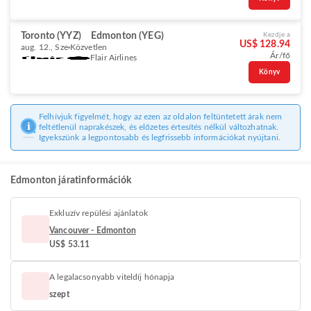
Toronto (YYZ)
Edmonton (YEG)
Kezdje a
US$ 128.94
aug. 12., Sze
Közvetlen
Ár/fő
Flair Airlines
Könyv
Felhívjuk figyelmét, hogy az ezen az oldalon feltüntetett árak nem
feltétlenül naprakészek, és előzetes értesítés nélkül változhatnak.
Igyekszünk a legpontosabb és legfrissebb információkat nyújtani.
Edmonton járatinformációk
Exkluzív repülési ajánlatok
Vancouver - Edmonton
US$ 53.11
A legalacsonyabb viteldíj hónapja
szept