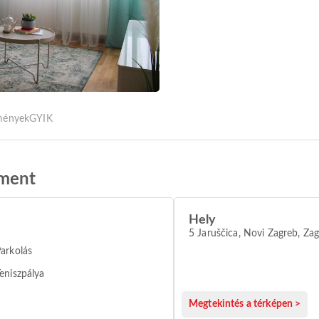
tmények
GYIK
tment
Hely
5 Jaruščica, Novi Zagreb, Za
arkolás
eniszpálya
Megtekintés a térképen >