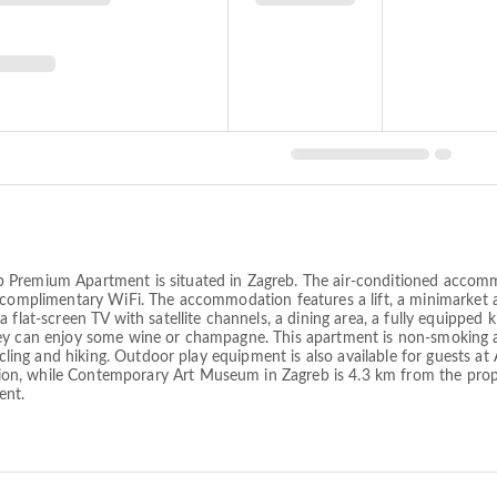
 Premium Apartment is situated in Zagreb. The air-conditioned accom
d complimentary WiFi. The accommodation features a lift, a minimarket
flat-screen TV with satellite channels, a dining area, a fully equipped k
hey can enjoy some wine or champagne. This apartment is non-smoking 
 cycling and hiking. Outdoor play equipment is also available for guest
n, while Contemporary Art Museum in Zagreb is 4.3 km from the prope
ent.