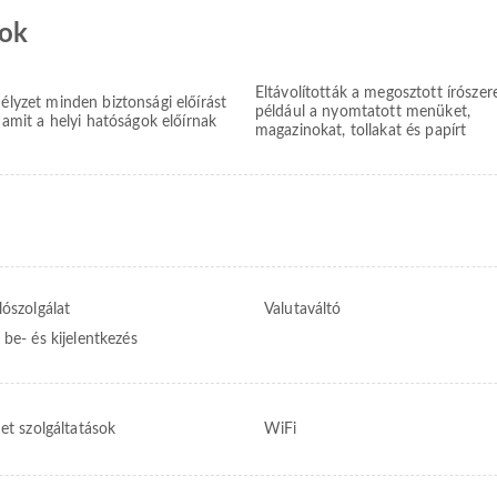
sok
Eltávolították a megosztott írószer
élyzet minden biztonsági előírást
például a nyomtatott menüket,
 amit a helyi hatóságok előírnak
magazinokat, tollakat és papírt
lószolgálat
Valutaváltó
 be- és kijelentkezés
et szolgáltatások
WiFi