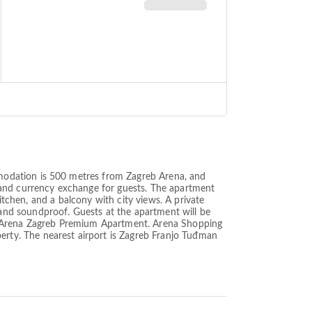
modation is 500 metres from Zagreb Arena, and
 and currency exchange for guests. The apartment
itchen, and a balcony with city views. A private
and soundproof. Guests at the apartment will be
s at Arena Zagreb Premium Apartment. Arena Shopping
rty. The nearest airport is Zagreb Franjo Tuđman