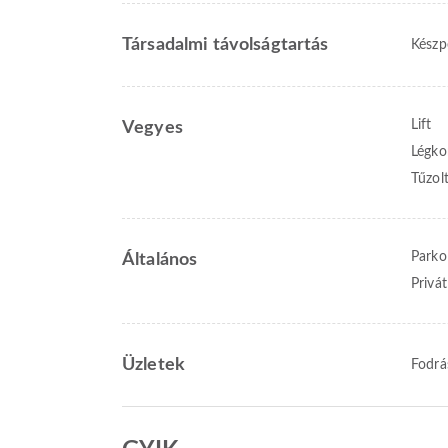
Társadalmi távolságtartás
Készpé
Lift
Vegyes
Légko
Tűzol
Parko
Általános
Privá
Üzletek
Fodrá