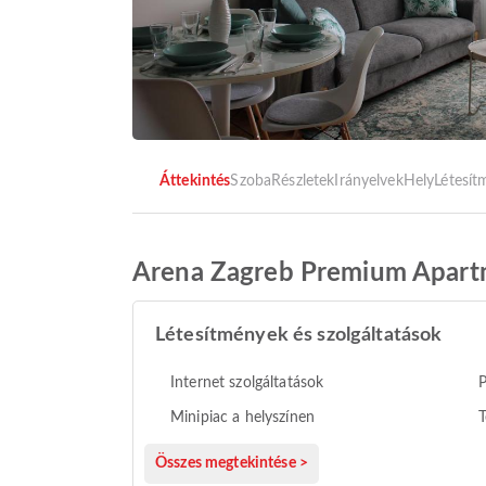
Áttekintés
Szoba
Részletek
Irányelvek
Hely
Létesí
Arena Zagreb Premium Apar
Létesítmények és szolgáltatások
Internet szolgáltatások
P
Minipiac a helyszínen
T
Összes megtekintése >