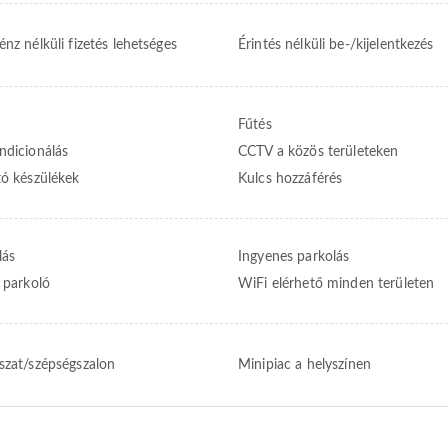
nz nélküli fizetés lehetséges
Érintés nélküli be-/kijelentkezés
Fűtés
ndicionálás
CCTV a közös területeken
tó készülékek
Kulcs hozzáférés
lás
Ingyenes parkolás
t parkoló
WiFi elérhető minden területen
szat/szépségszalon
Minipiac a helyszínen