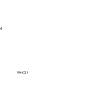
ei
Túrázás