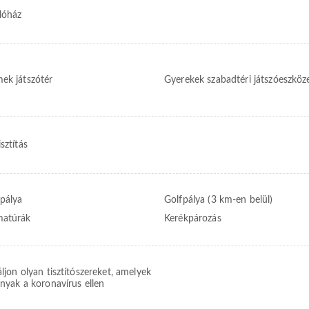
lóház
ek játszótér
Gyerekek szabadtéri játszóeszköz
sztítás
zpálya
Golfpálya (3 km-en belül)
matúrák
Kerékpározás
ljon olyan tisztítószereket, amelyek
nyak a koronavírus ellen