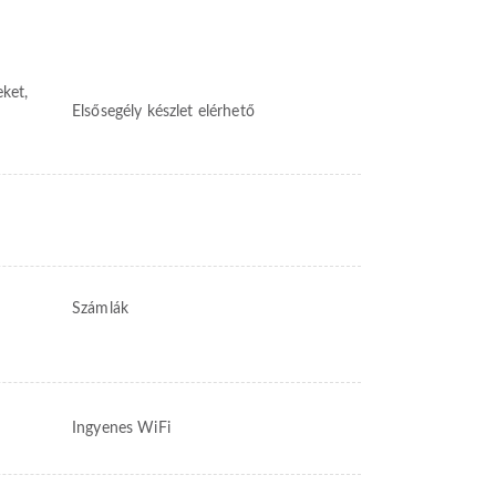
eket,
Elsősegély készlet elérhető
Számlák
Ingyenes WiFi