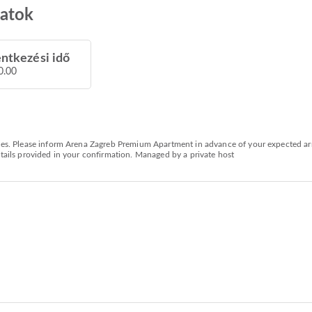
zatok
entkezési idő
0.00
ties. Please inform Arena Zagreb Premium Apartment in advance of your expected ar
etails provided in your confirmation. Managed by a private host