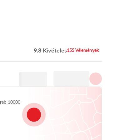
Az összes fénykép
megjelenítése
9.8 Kivételes
155 Vélemények
greb 10000