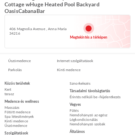
Cottage wHuge Heated Pool Backyard
OasisCabanaBar
406 Magnolia Avenue , Anna Maria
34216
Megtekintés a térképen
Úszómedence
Internet szolgáltatások
Parkolás
Kinti medence
Közös területek
Sznorkelezés
Kert
Társadalmi távolságtartás
terasz
Érintés nélküli be-/kijelentkezés
Medence és wellness
Vegyes
Masszázs
Fűtés
Fűtött medence
Nemdohányzó az egész
Spa létesítmények
Légkondicionálás
Kinti medence
Nemdohányzó szobák
Úszómedence
Általános
Szolgáltatások