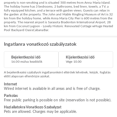
property is non-smoking and is situated 500 metres from Anna Maria Island.
The holiday home has 3 bedrooms, 2 bathrooms, bed linen, towels, a TV, a
fully equipped kitchen, and a terrace with garden views. Guests can relax in
the garden at the property. The John and Mable Ringling Museum of Art is 32
km from the holiday home, while Anna Maria City Pier is 600 metres from the
property. The nearest airport is Sarasota Bradenton International Airport, 28
km from Coconut Lagoon - Lovely Historic Renovated Cottage wHuge Heated
Pool Backyard OasisCabanaBar.
Ingatlanra vonatkozó szabályzatok
Bejelentkezési idő
Kijelentkezési idő
16.00 múlva kezdődik
Vége 10.00
A bejelentkezési szabályok ingatlanonként eltérőek lehetnek, kérjük, foglalás
előtt alaposan ellenőrizze azokat.
Internet
Wired internet is available in all areas and is free of charge.
Parkolas
Free public parking is possible on site (reservation is not possible).
Haziallatokra Vonatkozo Szabalyzat
Pets are allowed. Charges may be applicable.