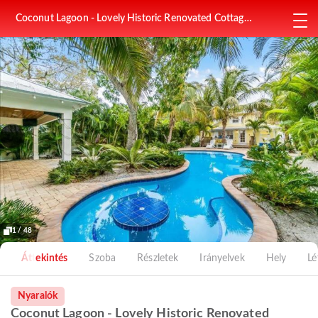
Coconut Lagoon - Lovely Historic Renovated Cottage
wHuge Heated Pool Backyard OasisCabanaBar
1 / 48
Áttekintés
Szoba
Részletek
Irányelvek
Hely
Lé
Nyaralók
Coconut Lagoon - Lovely Historic Renovated