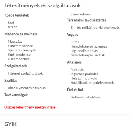
Létesítmények és szolgáltatások
Sznorkelezés
Közös területek
Társadalmi távolságtartás
Kert
terasz
Érintés nélküli be-/kijelentkezés
Medence és wellness
Vegyes
Masszázs
Fűtés
Fűtött medence
Nemdohányzó az egész
Spa létesítmények
Légkondicionálás
Kinti medence
Nemdohányzó szobák
Úszómedence
Általános
Szolgáltatások
Parkolás
Internet szolgáltatások
Ingyenes parkolás
Helyszíni parkoló
Szállítás
Háziállatok engedélyezettek
Akadálymentes parkolás
Étel és ital
Tevékenységek
Grillezési lehetőség
Összes létesítmény megtekintése
GYIK