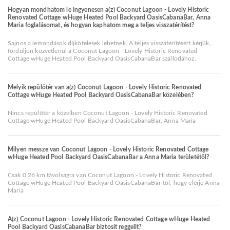
Hogyan mondhatom le ingyenesen a(z) Coconut Lagoon - Lovely Historic
Renovated Cottage wHuge Heated Pool Backyard OasisCabanaBar, Anna
Maria foglalásomat, és hogyan kaphatom meg a teljes visszatérítést?
Sajnos a lemondások díjkötelesek lehetnek. A teljes visszatérítésért kérjük,
forduljon közvetlenül a Coconut Lagoon - Lovely Historic Renovated
Cottage wHuge Heated Pool Backyard OasisCabanaBar szállodához.
Melyik repülőtér van a(z) Coconut Lagoon - Lovely Historic Renovated
Cottage wHuge Heated Pool Backyard OasisCabanaBar közelében?
Nincs repülőtér a közelben Coconut Lagoon - Lovely Historic Renovated
Cottage wHuge Heated Pool Backyard OasisCabanaBar, Anna Maria
Milyen messze van Coconut Lagoon - Lovely Historic Renovated Cottage
wHuge Heated Pool Backyard OasisCabanaBar a Anna Maria területétől?
Csak 0.26 km távolságra van Coconut Lagoon - Lovely Historic Renovated
Cottage wHuge Heated Pool Backyard OasisCabanaBar-tól, hogy elérje Anna
Maria
A(z) Coconut Lagoon - Lovely Historic Renovated Cottage wHuge Heated
Pool Backyard OasisCabanaBar biztosít reggelit?