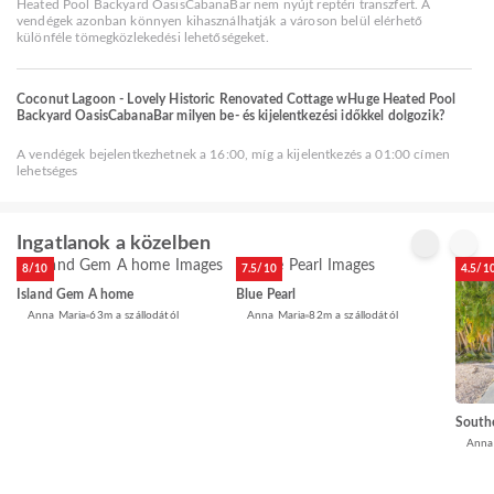
Heated Pool Backyard OasisCabanaBar nem nyújt reptéri transzfert. A
vendégek azonban könnyen kihasználhatják a városon belül elérhető
különféle tömegközlekedési lehetőségeket.
Coconut Lagoon - Lovely Historic Renovated Cottage wHuge Heated Pool
Backyard OasisCabanaBar milyen be- és kijelentkezési időkkel dolgozik?
A vendégek bejelentkezhetnek a 16:00, míg a kijelentkezés a 01:00 címen
lehetséges
Ingatlanok a közelben
8/10
7.5/10
4.5/1
Island Gem A home
Blue Pearl
Anna Maria
63m a szállodától
Anna Maria
82m a szállodától
South
Anna