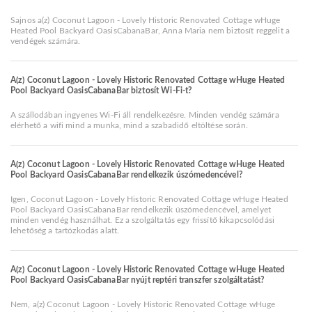
Sajnos a(z) Coconut Lagoon - Lovely Historic Renovated Cottage wHuge
Heated Pool Backyard OasisCabanaBar, Anna Maria nem biztosít reggelit a
vendégek számára.
A(z) Coconut Lagoon - Lovely Historic Renovated Cottage wHuge Heated
Pool Backyard OasisCabanaBar biztosít Wi-Fi-t?
A szállodában ingyenes Wi-Fi áll rendelkezésre. Minden vendég számára
elérhető a wifi mind a munka, mind a szabadidő eltöltése során.
A(z) Coconut Lagoon - Lovely Historic Renovated Cottage wHuge Heated
Pool Backyard OasisCabanaBar rendelkezik úszómedencével?
Igen, Coconut Lagoon - Lovely Historic Renovated Cottage wHuge Heated
Pool Backyard OasisCabanaBar rendelkezik úszómedencével, amelyet
minden vendég használhat. Ez a szolgáltatás egy frissítő kikapcsolódási
lehetőség a tartózkodás alatt.
A(z) Coconut Lagoon - Lovely Historic Renovated Cottage wHuge Heated
Pool Backyard OasisCabanaBar nyújt reptéri transzfer szolgáltatást?
Nem, a(z) Coconut Lagoon - Lovely Historic Renovated Cottage wHuge