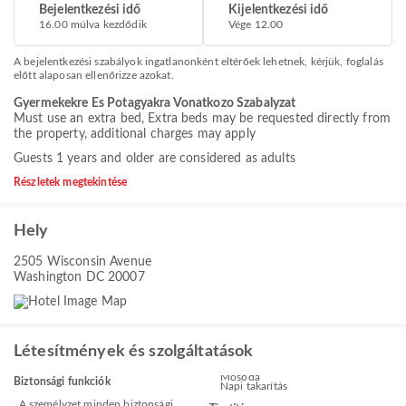
Bejelentkezési idő
Kijelentkezési idő
16.00 múlva kezdődik
Vége 12.00
A bejelentkezési szabályok ingatlanonként eltérőek lehetnek, kérjük, foglalás
előtt alaposan ellenőrizze azokat.
Gyermekekre Es Potagyakra Vonatkozo Szabalyzat
Must use an extra bed, Extra beds may be requested directly from
the property, additional charges may apply
Guests 1 years and older are considered as adults
Részletek megtekintése
Hely
2505 Wisconsin Avenue
Washington DC 20007
Létesítmények és szolgáltatások
Mosoda
Biztonsági funkciók
Napi takarítás
A személyzet minden biztonsági