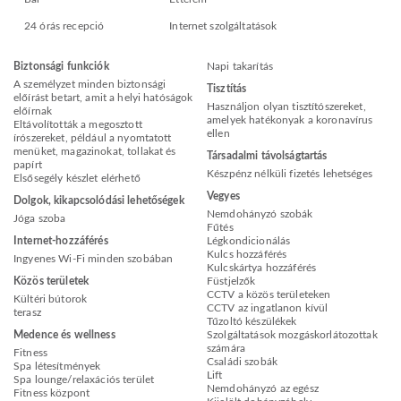
24 órás recepció
Internet szolgáltatások
Biztonsági funkciók
Napi takarítás
A személyzet minden biztonsági
Tisztítás
előírást betart, amit a helyi hatóságok
Használjon olyan tisztítószereket,
előírnak
amelyek hatékonyak a koronavírus
Eltávolították a megosztott
ellen
írószereket, például a nyomtatott
menüket, magazinokat, tollakat és
Társadalmi távolságtartás
papírt
Készpénz nélküli fizetés lehetséges
Elsősegély készlet elérhető
Vegyes
Dolgok, kikapcsolódási lehetőségek
Nemdohányzó szobák
Jóga szoba
Fűtés
Internet-hozzáférés
Légkondicionálás
Kulcs hozzáférés
Ingyenes Wi-Fi minden szobában
Kulcskártya hozzáférés
Közös területek
Füstjelzők
CCTV a közös területeken
Kültéri bútorok
CCTV az ingatlanon kívül
terasz
Tűzoltó készülékek
Medence és wellness
Szolgáltatások mozgáskorlátozottak
számára
Fitness
Családi szobák
Spa létesítmények
Lift
Spa lounge/relaxációs terület
Nemdohányzó az egész
Fitness központ