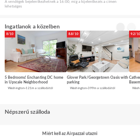
A vendégek bejelentkezhetnek a 16:00, míg a kijelentkezés a címen
lehetséges
Ingatlanok a közelben
8/10
8.8/10
9.2/1
5 Bedrooms! Enchanting DC home
Glover Park/Georgetown Oasis with
Cathed
in Upscale Neighborhood
parking
Basem
Washington
121m a szállodától
Washington
399m a szállodától
Wash
Népszerű szálloda
Miért kell az Airpazzal utazni