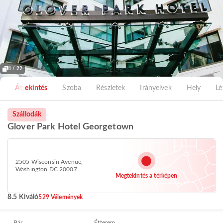
1 / 22
Áttekintés
Szoba
Részletek
Irányelvek
Hely
Lé
Szállodák
Glover Park Hotel Georgetown
2505 Wisconsin Avenue,
Washington DC 20007
Megtekintés a térképen
8.5 Kiváló
529 Vélemények
Bár
Étterem