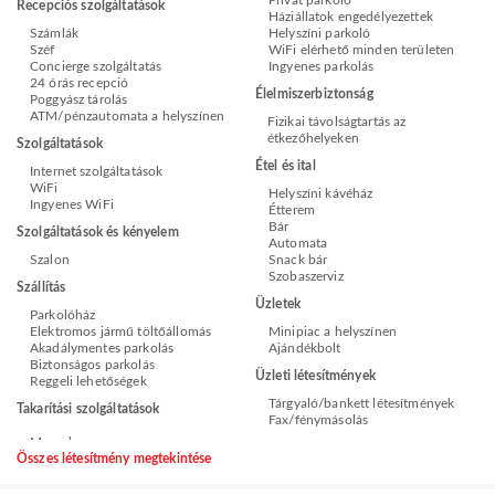
Privát parkoló
Recepciós szolgáltatások
Háziállatok engedélyezettek
Számlák
Helyszíni parkoló
Széf
WiFi elérhető minden területen
Concierge szolgáltatás
Ingyenes parkolás
24 órás recepció
Élelmiszerbiztonság
Poggyász tárolás
ATM/pénzautomata a helyszínen
Fizikai távolságtartás az
étkezőhelyeken
Szolgáltatások
Étel és ital
Internet szolgáltatások
WiFi
Helyszíni kávéház
Ingyenes WiFi
Étterem
Bár
Szolgáltatások és kényelem
Automata
Szalon
Snack bár
Szobaszerviz
Szállítás
Üzletek
Parkolóház
Elektromos jármű töltőállomás
Minipiac a helyszínen
Akadálymentes parkolás
Ajándékbolt
Biztonságos parkolás
Üzleti létesítmények
Reggeli lehetőségek
Tárgyaló/bankett létesítmények
Takarítási szolgáltatások
Fax/fénymásolás
Összes létesítmény megtekintése