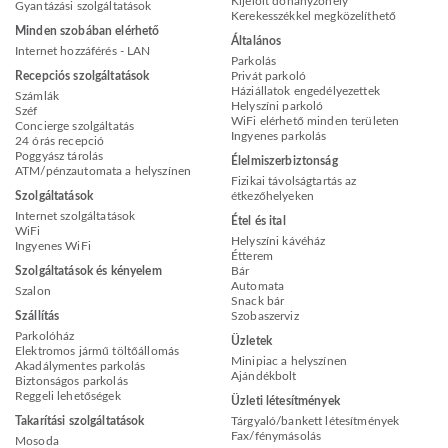
Kijelölt dohányzóhely
Gyantázási szolgáltatások
Kerekesszékkel megközelíthető
Minden szobában elérhető
Általános
Internet hozzáférés - LAN
Parkolás
Recepciós szolgáltatások
Privát parkoló
Háziállatok engedélyezettek
Számlák
Helyszíni parkoló
Széf
WiFi elérhető minden területen
Concierge szolgáltatás
Ingyenes parkolás
24 órás recepció
Poggyász tárolás
Élelmiszerbiztonság
ATM/pénzautomata a helyszínen
Fizikai távolságtartás az
Szolgáltatások
étkezőhelyeken
Internet szolgáltatások
Étel és ital
WiFi
Helyszíni kávéház
Ingyenes WiFi
Étterem
Szolgáltatások és kényelem
Bár
Automata
Szalon
Snack bár
Szállítás
Szobaszerviz
Parkolóház
Üzletek
Elektromos jármű töltőállomás
Minipiac a helyszínen
Akadálymentes parkolás
Ajándékbolt
Biztonságos parkolás
Reggeli lehetőségek
Üzleti létesítmények
Takarítási szolgáltatások
Tárgyaló/bankett létesítmények
Fax/fénymásolás
Mosoda