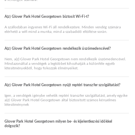
A(z) Glover Park Hotel Georgetown biztosít Wi-Fi-t?
A szállodában ingyenes Wi-Fi áll rendelkezésre. Minden vendég számára
elérhető a wifi mind a munka, mind a szabadidő eltöltése során.
A(z) Glover Park Hotel Georgetown rendelkezik úszómedencével?
Nem, a(z) Glover Park Hotel Georgetown nem rendelkezik úszómedencével.
Mindazonáltal a vendégek a legtöbbet kihozhatják a különféle egyéb
létesítményekből, hogy fokozzák élményeiket.
A(z) Glover Park Hotel Georgetown nyújt reptéri transzfer szolgáltatást?
Igen, a vendégek igénybe vehetik reptéri transzfer szolgáltatást, amely egyike
a(z) Glover Park Hotel Georgetown által biztosított számos kényelmes
létesítménynek
Glover Park Hotel Georgetown milyen be- és kijelentkezési időkkel
dolgozik?