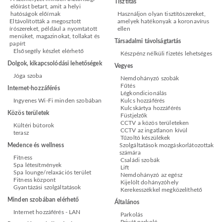
Tisztítás
előírást betart, amit a helyi
hatóságok előírnak
Használjon olyan tisztítószereket,
Eltávolították a megosztott
amelyek hatékonyak a koronavírus
írószereket, például a nyomtatott
ellen
menüket, magazinokat, tollakat és
Társadalmi távolságtartás
papírt
Elsősegély készlet elérhető
Készpénz nélküli fizetés lehetséges
Dolgok, kikapcsolódási lehetőségek
Vegyes
Jóga szoba
Nemdohányzó szobák
Fűtés
Internet-hozzáférés
Légkondicionálás
Ingyenes Wi-Fi minden szobában
Kulcs hozzáférés
Kulcskártya hozzáférés
Közös területek
Füstjelzők
CCTV a közös területeken
Kültéri bútorok
CCTV az ingatlanon kívül
terasz
Tűzoltó készülékek
Medence és wellness
Szolgáltatások mozgáskorlátozottak
számára
Fitness
Családi szobák
Spa létesítmények
Lift
Spa lounge/relaxációs terület
Nemdohányzó az egész
Fitness központ
Kijelölt dohányzóhely
Gyantázási szolgáltatások
Kerekesszékkel megközelíthető
Minden szobában elérhető
Általános
Internet hozzáférés - LAN
Parkolás