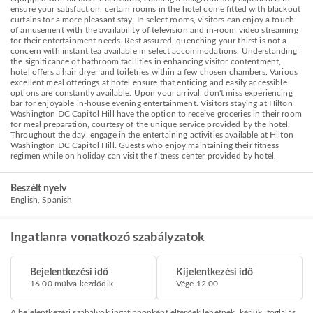
ensure your satisfaction, certain rooms in the hotel come fitted with blackout
curtains for a more pleasant stay. In select rooms, visitors can enjoy a touch
of amusement with the availability of television and in-room video streaming
for their entertainment needs. Rest assured, quenching your thirst is not a
concern with instant tea available in select accommodations. Understanding
the significance of bathroom facilities in enhancing visitor contentment,
hotel offers a hair dryer and toiletries within a few chosen chambers. Various
excellent meal offerings at hotel ensure that enticing and easily accessible
options are constantly available. Upon your arrival, don't miss experiencing
bar for enjoyable in-house evening entertainment. Visitors staying at Hilton
Washington DC Capitol Hill have the option to receive groceries in their room
for meal preparation, courtesy of the unique service provided by the hotel.
Throughout the day, engage in the entertaining activities available at Hilton
Washington DC Capitol Hill. Guests who enjoy maintaining their fitness
regimen while on holiday can visit the fitness center provided by hotel.
Beszélt nyelv
English, Spanish
Ingatlanra vonatkozó szabályzatok
Bejelentkezési idő
Kijelentkezési idő
16.00 múlva kezdődik
Vége 12.00
A bejelentkezési szabályok ingatlanonként eltérőek lehetnek, kérjük, foglalás