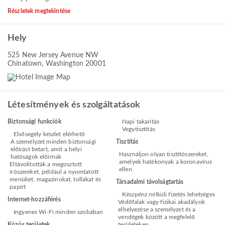
Részletek megtekintése
Hely
525 New Jersey Avenue NW
Chinatown, Washington 20001
Létesítmények és szolgáltatások
Biztonsági funkciók
Napi takarítás
Vegytisztítás
Elsősegély készlet elérhető
A személyzet minden biztonsági
Tisztítás
előírást betart, amit a helyi
Használjon olyan tisztítószereket,
hatóságok előírnak
amelyek hatékonyak a koronavírus
Eltávolították a megosztott
ellen
írószereket, például a nyomtatott
menüket, magazinokat, tollakat és
Társadalmi távolságtartás
papírt
Készpénz nélküli fizetés lehetséges
Internet-hozzáférés
Védőfalak vagy fizikai akadályok
elhelyezése a személyzet és a
Ingyenes Wi-Fi minden szobában
vendégek között a megfelelő
Közös területek
területeken