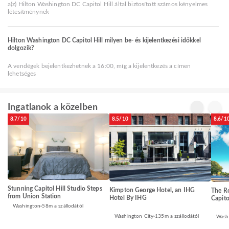
a(z) Hilton Washington DC Capitol Hill által biztosított számos kényelmes
létesítménynek
Hilton Washington DC Capitol Hill milyen be- és kijelentkezési időkkel
dolgozik?
A vendégek bejelentkezhetnek a 16:00, míg a kijelentkezés a címen
lehetséges
Ingatlanok a közelben
8.7/10
8.5/10
8.6/1
Stunning Capitol Hill Studio Steps
Kimpton George Hotel, an IHG
The R
from Union Station
Hotel By IHG
Capito
Washington
58m a szállodától
Washington City
135m a szállodától
Wash