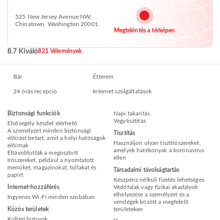
525 New Jersey Avenue NW,
Chinatown, Washington 20001
Megtekintés a térképen
8.7 Kiváló
821 Vélemények
Bár
Étterem
24 órás recepció
Internet szolgáltatások
Biztonsági funkciók
Napi takarítás
Vegytisztítás
Elsősegély készlet elérhető
A személyzet minden biztonsági
Tisztítás
előírást betart, amit a helyi hatóságok
Használjon olyan tisztítószereket,
előírnak
amelyek hatékonyak a koronavírus
Eltávolították a megosztott
ellen
írószereket, például a nyomtatott
menüket, magazinokat, tollakat és
Társadalmi távolságtartás
papírt
Készpénz nélküli fizetés lehetséges
Internet-hozzáférés
Védőfalak vagy fizikai akadályok
elhelyezése a személyzet és a
Ingyenes Wi-Fi minden szobában
vendégek között a megfelelő
Közös területek
területeken
Kültéri bútorok