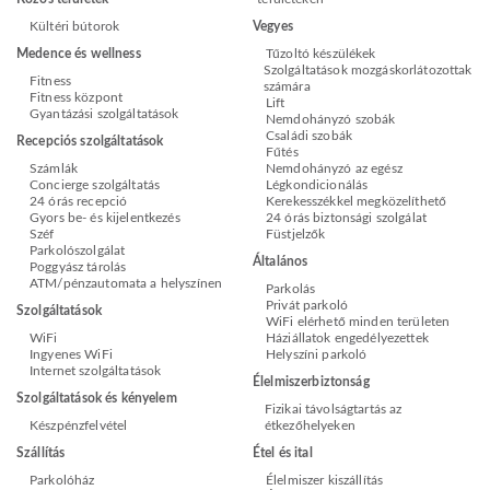
Kültéri bútorok
Vegyes
Medence és wellness
Tűzoltó készülékek
Szolgáltatások mozgáskorlátozottak
Fitness
számára
Fitness központ
Lift
Gyantázási szolgáltatások
Nemdohányzó szobák
Családi szobák
Recepciós szolgáltatások
Fűtés
Számlák
Nemdohányzó az egész
Concierge szolgáltatás
Légkondicionálás
24 órás recepció
Kerekesszékkel megközelíthető
Gyors be- és kijelentkezés
24 órás biztonsági szolgálat
Széf
Füstjelzők
Parkolószolgálat
Általános
Poggyász tárolás
ATM/pénzautomata a helyszínen
Parkolás
Privát parkoló
Szolgáltatások
WiFi elérhető minden területen
WiFi
Háziállatok engedélyezettek
Ingyenes WiFi
Helyszíni parkoló
Internet szolgáltatások
Élelmiszerbiztonság
Szolgáltatások és kényelem
Fizikai távolságtartás az
Készpénzfelvétel
étkezőhelyeken
Szállítás
Étel és ital
Parkolóház
Élelmiszer kiszállítás