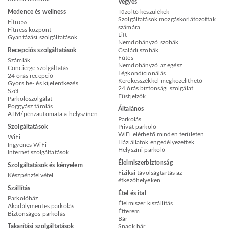
Vegyes
Medence és wellness
Tűzoltó készülékek
Szolgáltatások mozgáskorlátozottak
Fitness
számára
Fitness központ
Lift
Gyantázási szolgáltatások
Nemdohányzó szobák
Recepciós szolgáltatások
Családi szobák
Fűtés
Számlák
Nemdohányzó az egész
Concierge szolgáltatás
Légkondicionálás
24 órás recepció
Kerekesszékkel megközelíthető
Gyors be- és kijelentkezés
24 órás biztonsági szolgálat
Széf
Füstjelzők
Parkolószolgálat
Poggyász tárolás
Általános
ATM/pénzautomata a helyszínen
Parkolás
Szolgáltatások
Privát parkoló
WiFi elérhető minden területen
WiFi
Háziállatok engedélyezettek
Ingyenes WiFi
Helyszíni parkoló
Internet szolgáltatások
Élelmiszerbiztonság
Szolgáltatások és kényelem
Fizikai távolságtartás az
Készpénzfelvétel
étkezőhelyeken
Szállítás
Étel és ital
Parkolóház
Élelmiszer kiszállítás
Akadálymentes parkolás
Étterem
Biztonságos parkolás
Bár
Takarítási szolgáltatások
Snack bár