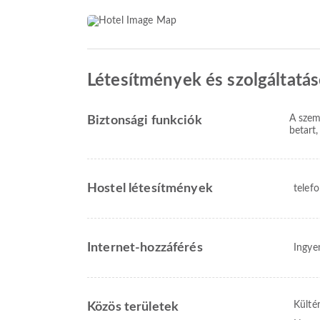
Létesítmények és szolgáltatá
A szem
Biztonsági funkciók
betart,
Hostel létesítmények
telef
Internet-hozzáférés
Ingye
Külté
Közös területek