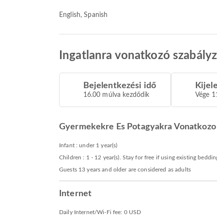
English, Spanish
Ingatlanra vonatkozó szabály
Bejelentkezési idő
Kijel
16.00 múlva kezdődik
Vége 1
Gyermekekre Es Potagyakra Vonatkozo 
Infant : under 1 year(s)
Children : 1 - 12 year(s). Stay for free if using existing beddin
Guests 13 years and older are considered as adults
Internet
Daily Internet/Wi-Fi fee: 0 USD