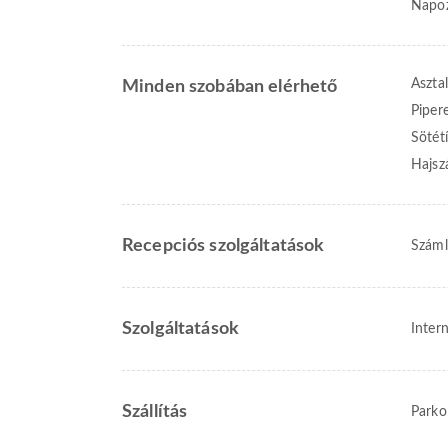
Napoz
Asztal
Minden szobában elérhető
Piper
Sötét
Hajsz
Recepciós szolgáltatások
Száml
Szolgáltatások
Intern
Szállítás
Parko