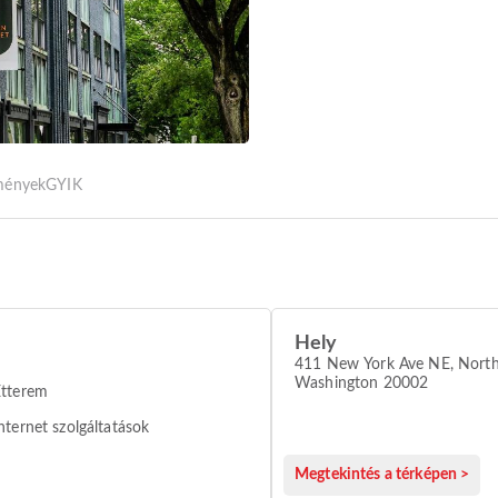
tmények
GYIK
Hely
411 New York Ave NE, North
Washington 20002
Étterem
nternet szolgáltatások
Megtekintés a térképen >