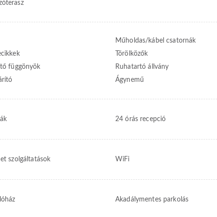
óterasz
Műholdas/kábel csatornák
ecikkek
Törölközők
ítő függönyök
Ruhatartó állvány
árító
Ágynemű
ák
24 órás recepció
et szolgáltatások
WiFi
lóház
Akadálymentes parkolás