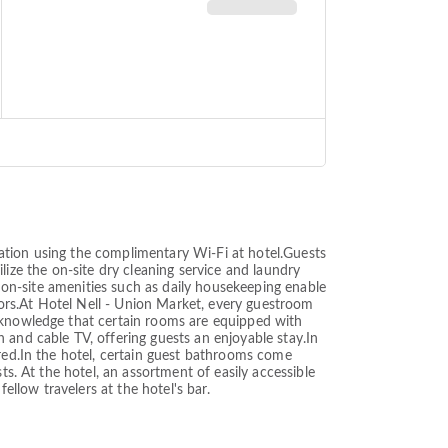
ation using the complimentary Wi-Fi at hotel.Guests
tilize the on-site dry cleaning service and laundry
, on-site amenities such as daily housekeeping enable
itors.At Hotel Nell - Union Market, every guestroom
e knowledge that certain rooms are equipped with
 and cable TV, offering guests an enjoyable stay.In
ired.In the hotel, certain guest bathrooms come
ts. At the hotel, an assortment of easily accessible
ellow travelers at the hotel's bar.