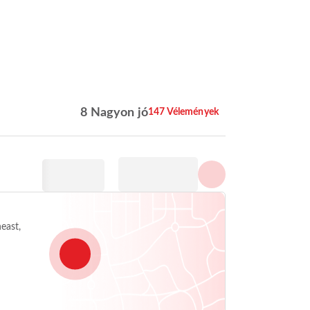
Az összes fénykép
megjelenítése
8 Nagyon jó
147 Vélemények
east,