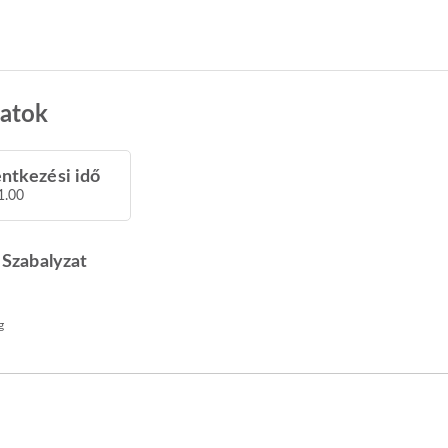
zatok
entkezési idő
1.00
Szabalyzat
g