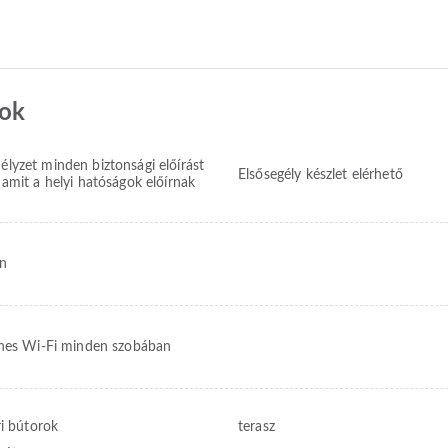
sok
élyzet minden biztonsági előírást
Elsősegély készlet elérhető
 amit a helyi hatóságok előírnak
on
nes Wi-Fi minden szobában
ri bútorok
terasz