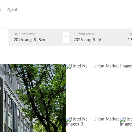
d
Ajánl
Bejelentkezés
Kijelentkezés
Sz
1
2026. aug. 8., Szo
2026. aug. 9., V
1 