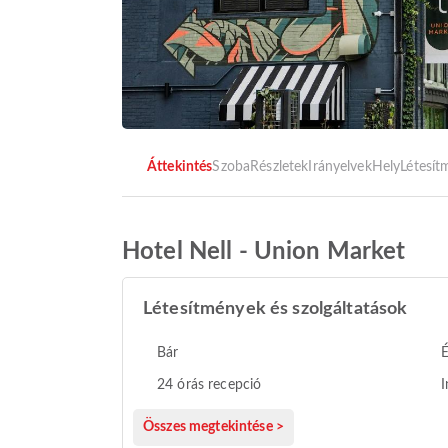
Áttekintés
Szoba
Részletek
Irányelvek
Hely
Létesí
Hotel Nell - Union Market
Létesítmények és szolgáltatások
Bár
24 órás recepció
I
Összes megtekintése >