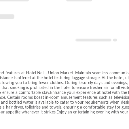
 and features at Hotel Nell - Union Market. Maintain seamless communic
sistance is offered at the hotel featuring luggage storage. At the hotel, u
, allowing you to bring fewer clothes. During leisurely days and evenings
hat smoking is prohibited in the hotel to ensure fresher air for all vis
 to ensure a comfortable stay.Enhance your experience at hotel with th
ence. Certain rooms boast in-room amusement features such as television
r and bottled water is available to cater to your requirements when des
a hair dryer, toiletries and towels, ensuring a comfortable stay for gues
our appetite whenever it strikes.Enjoy an entertaining evening with your f