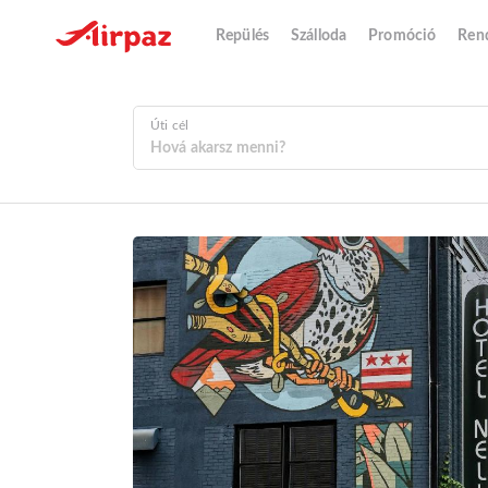
Repülés
Szálloda
Promóció
Ren
Úti cél