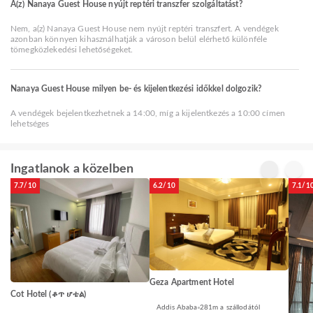
A(z) Nanaya Guest House nyújt reptéri transzfer szolgáltatást?
Nem, a(z) Nanaya Guest House nem nyújt reptéri transzfert. A vendégek
azonban könnyen kihasználhatják a városon belül elérhető különféle
tömegközlekedési lehetőségeket.
Nanaya Guest House milyen be- és kijelentkezési időkkel dolgozik?
A vendégek bejelentkezhetnek a 14:00, míg a kijelentkezés a 10:00 címen
lehetséges
Ingatlanok a közelben
7.7/10
6.2/10
7.1/1
Geza Apartment Hotel
Cot Hotel (ቆጥ ሆቴል)
Addis Ababa
281m a szállodától