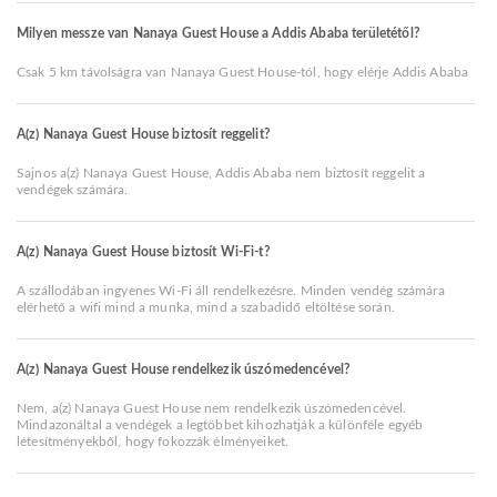
Milyen messze van Nanaya Guest House a Addis Ababa területétől?
Csak 5 km távolságra van Nanaya Guest House-tól, hogy elérje Addis Ababa
A(z) Nanaya Guest House biztosít reggelit?
Sajnos a(z) Nanaya Guest House, Addis Ababa nem biztosít reggelit a
vendégek számára.
A(z) Nanaya Guest House biztosít Wi-Fi-t?
A szállodában ingyenes Wi-Fi áll rendelkezésre. Minden vendég számára
elérhető a wifi mind a munka, mind a szabadidő eltöltése során.
A(z) Nanaya Guest House rendelkezik úszómedencével?
Nem, a(z) Nanaya Guest House nem rendelkezik úszómedencével.
Mindazonáltal a vendégek a legtöbbet kihozhatják a különféle egyéb
létesítményekből, hogy fokozzák élményeiket.