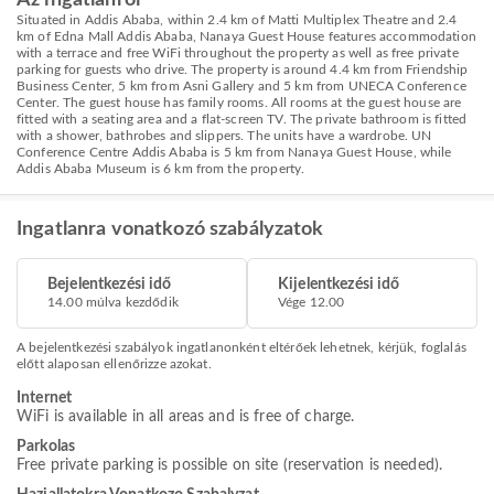
Situated in Addis Ababa, within 2.4 km of Matti Multiplex Theatre and 2.4
km of Edna Mall Addis Ababa, Nanaya Guest House features accommodation
with a terrace and free WiFi throughout the property as well as free private
parking for guests who drive. The property is around 4.4 km from Friendship
Business Center, 5 km from Asni Gallery and 5 km from UNECA Conference
Center. The guest house has family rooms. All rooms at the guest house are
fitted with a seating area and a flat-screen TV. The private bathroom is fitted
with a shower, bathrobes and slippers. The units have a wardrobe. UN
Conference Centre Addis Ababa is 5 km from Nanaya Guest House, while
Addis Ababa Museum is 6 km from the property.
Ingatlanra vonatkozó szabályzatok
Bejelentkezési idő
Kijelentkezési idő
14.00 múlva kezdődik
Vége 12.00
A bejelentkezési szabályok ingatlanonként eltérőek lehetnek, kérjük, foglalás
előtt alaposan ellenőrizze azokat.
Internet
WiFi is available in all areas and is free of charge.
Parkolas
Free private parking is possible on site (reservation is needed).