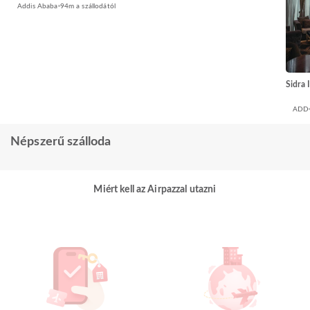
Addis Ababa
94m a szállodától
Sidra 
ADD
Népszerű szálloda
Miért kell az Airpazzal utazni