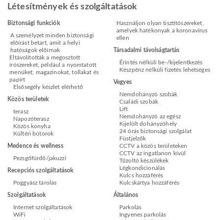
Létesítmények és szolgáltatások
Biztonsági funkciók
Használjon olyan tisztítószereket,
amelyek hatékonyak a koronavírus
A személyzet minden biztonsági
ellen
előírást betart, amit a helyi
hatóságok előírnak
Társadalmi távolságtartás
Eltávolították a megosztott
Érintés nélküli be-/kijelentkezés
írószereket, például a nyomtatott
Készpénz nélküli fizetés lehetséges
menüket, magazinokat, tollakat és
papírt
Vegyes
Elsősegély készlet elérhető
Nemdohányzó szobák
Közös területek
Családi szobák
Lift
terasz
Nemdohányzó az egész
Napozóterasz
Kijelölt dohányzóhely
Közös konyha
24 órás biztonsági szolgálat
Kültéri bútorok
Füstjelzők
Medence és wellness
CCTV a közös területeken
CCTV az ingatlanon kívül
Pezsgőfürdő/jakuzzi
Tűzoltó készülékek
Légkondicionálás
Recepciós szolgáltatások
Kulcs hozzáférés
Poggyász tárolás
Kulcskártya hozzáférés
Szolgáltatások
Általános
Internet szolgáltatások
Parkolás
WiFi
Ingyenes parkolás