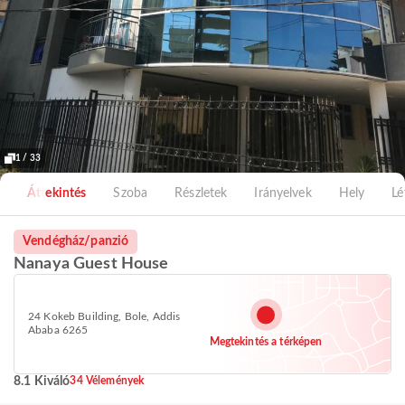
1 / 33
Áttekintés
Szoba
Részletek
Irányelvek
Hely
Lé
Vendégház/panzió
Nanaya Guest House
24 Kokeb Building, Bole, Addis
Ababa 6265
Megtekintés a térképen
8.1 Kiváló
34 Vélemények