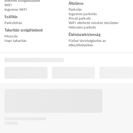
Internet szolgáltatások
Általános
WiFi
Ingyenes WiFi
Parkolás
Ingyenes parkolás
Szállítás
Privát parkoló
Parkolóház
WiFi elérhető minden területen
Helyszíni parkoló
Takarítási szolgáltatások
Élelmiszerbiztonság
Mosoda
Napi takarítás
Fizikai távolságtartás az
étkezőhelyeken