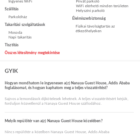
Ingyenes WiFi
Privát parkoló
WiFi elérhető minden területen
Szállítás
Helyszíni parkoló
Parkolóház
Élelmiszerbiztonság
Takarítási szolgáltatások
Fizikai távolságtartás az
étkezőhelyeken
Mosoda
Napi takarítás
Tisztítás
Összes létesítmény megtekintése
GYIK
Hogyan mondhatom le ingyenesen a(z) Nanaya Guest House, Addis Ababa
foglalásomat, és hogyan kaphatom meg a teljes visszatérítést?
Sajnos a lemondások díjkötelesek lehetnek. A teljes visszatérítésért kérjük,
forduljon közvetlenül a Nanaya Guest House szállodához.
Melyik repülőtér van a(z) Nanaya Guest House közelében?
Nincs repülőtér a közelben Nanaya Guest House, Addis Ababa