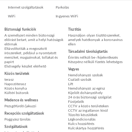
Internet szolgáltatások
Parkolás
WiFi
Ingyenes WiFi
Biztonsági funkciók
Tisztítás
A személyzet minden biztonsági
Használjon olyan tisztítószereket,
előírást betart, amit a helyi hatóságok
amelyek hatékonyak a koronavírus
előírnak
ellen
Eltávolították a megosztott
Társadalmi távolságtartás
írószereket, például a nyomtatott
menüket, magazinokat, tollakat és
Érintés nélküli be-/kijelentkezés
papírt
Készpénz nélküli fizetés lehetséges
Elsősegély készlet elérhető
Vegyes
Közös területek
Nemdohányzó szobák
terasz
Családi szobák
Napozóterasz
Lift
Közös konyha
Nemdohányzó az egész
Kültéri bútorok
Kijelölt dohányzóhely
24 órás biztonsági szolgálat
Medence és wellness
Füstjelzők
Pezsgőfürdő/jakuzzi
CCTV a közös területeken
CCTV az ingatlanon kívül
Recepciós szolgáltatások
Tűzoltó készülékek
Poggyász tárolás
Légkondicionálás
Kulcs hozzáférés
Szolgáltatások
Kulcskártya hozzáférés