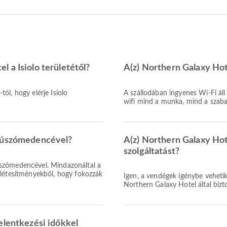
 a Isiolo területétől?
A(z) Northern Galaxy Hot
ól, hogy elérje Isiolo
A szállodában ingyenes Wi-Fi ál
wifi mind a munka, mind a szabad
k úszómedencével?
A(z) Northern Galaxy Hote
szolgáltatást?
szómedencével. Mindazonáltal a
 létesítményekből, hogy fokozzák
Igen, a vendégek igénybe vehetik 
Northern Galaxy Hotel által biz
elentkezési időkkel