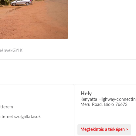
tmények
GYIK
Hely
Kenyatta Highway-connecting
Meru Road, Isiolo 76673
Étterem
nternet szolgáltatások
Megtekintés a térképen >