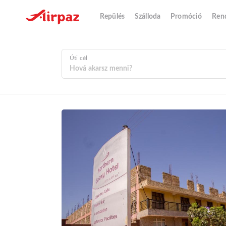
Repülés
Szálloda
Promóció
Ren
Úti cél