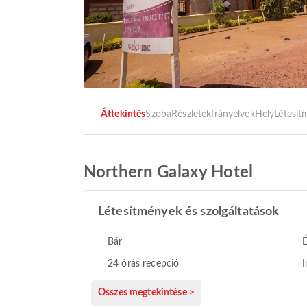
Áttekintés
Szoba
Részletek
Irányelvek
Hely
Létesí
Northern Galaxy Hotel
Létesítmények és szolgáltatások
Bár
24 órás recepció
I
Összes megtekintése >