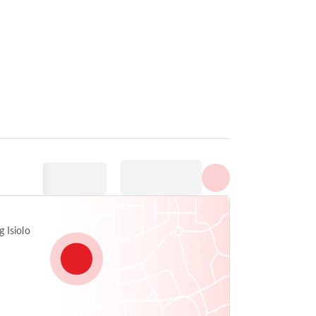
Az összes fénykép
megjelenítése
 Isiolo