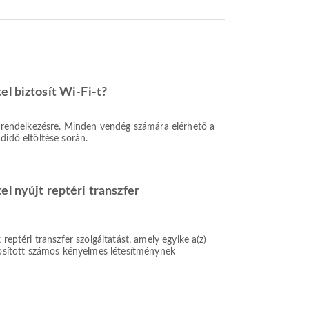
el biztosít Wi-Fi-t?
l rendelkezésre. Minden vendég számára elérhető a
idő eltöltése során.
l nyújt reptéri transzfer
reptéri transzfer szolgáltatást, amely egyike a(z)
tosított számos kényelmes létesítménynek