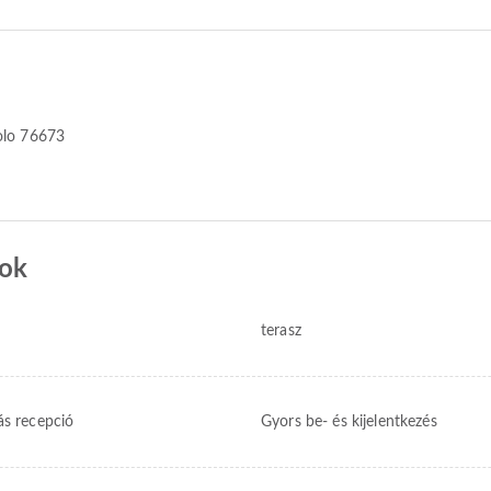
iolo 76673
sok
terasz
ás recepció
Gyors be- és kijelentkezés