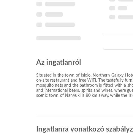
Az ingatlanról
Situated in the town of Isiolo, Northern Galaxy H
on-site restaurant and free WiFi. The tastefully fu
mosquito nets and the bathroom is fitted with a show
and international beers, spirits and wines, where gu
scenic town of Nanyuki is 80 km away, while the Isi
Ingatlanra vonatkozó szabály