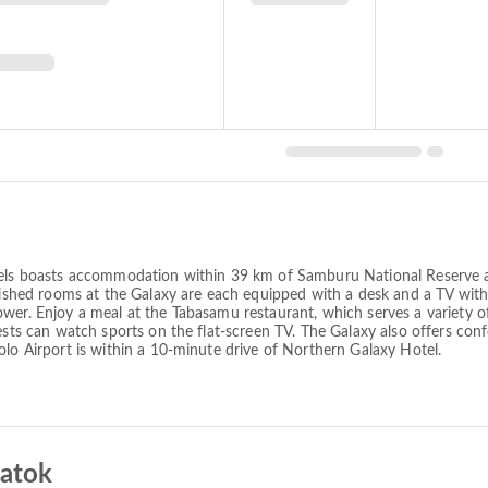
otels boasts accommodation within 39 km of Samburu National Reserve a
rnished rooms at the Galaxy are each equipped with a desk and a TV with
er. Enjoy a meal at the Tabasamu restaurant, which serves a variety of 
ests can watch sports on the flat-screen TV. The Galaxy also offers conf
olo Airport is within a 10-minute drive of Northern Galaxy Hotel.
zatok