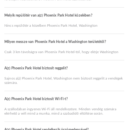
Melyik repülőtér van a(z) Phoenix Park Hotel közelében?
Nincs repülőtér a közelben Phoenix Park Hotel, Washington
Milyen messze van Phoenix Park Hotel a Washington területétől?
Csak 3 km távolságra van Phoenix Park Hotel-tól, hogy elérje Washington
A(z) Phoenix Park Hotel biztosít reggelit?
Sajnos a(z) Phoenix Park Hotel, Washington nem biztosít reggelit a vendégek
számára.
A(z) Phoenix Park Hotel biztosít Wi-Fi-t?
A szállodában ingyenes Wi-Fi áll rendelkezésre. Minden vendég számára
elérhető a wifi mind a munka, mind a szabadidő eltöltése során.
A(z) Phoenix Park Hotel rendelkezik úszómedencével?