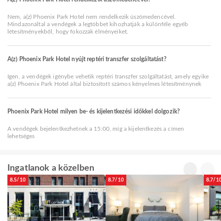
Nem, a(z) Phoenix Park Hotel nem rendelkezik úszómedencével.
Mindazonáltal a vendégek a legtöbbet kihozhatják a különféle egyéb
létesítményekből, hogy fokozzák élményeiket.
A(z) Phoenix Park Hotel nyújt reptéri transzfer szolgáltatást?
Igen, a vendégek igénybe vehetik reptéri transzfer szolgáltatást, amely egyike
a(z) Phoenix Park Hotel által biztosított számos kényelmes létesítménynek
Phoenix Park Hotel milyen be- és kijelentkezési időkkel dolgozik?
A vendégek bejelentkezhetnek a 15:00, míg a kijelentkezés a címen
lehetséges
Ingatlanok a közelben
8.5/10
8.7/10
8.7/1