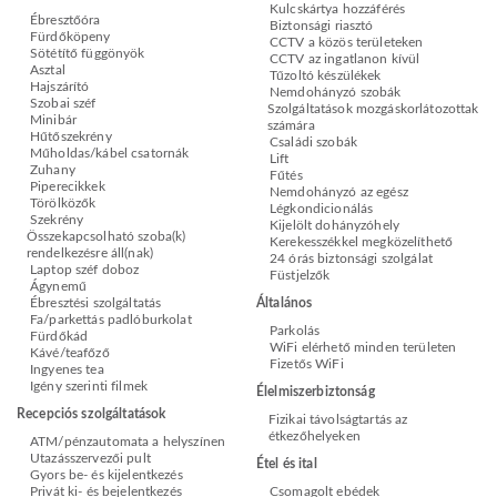
Kulcskártya hozzáférés
Ébresztőóra
Biztonsági riasztó
Fürdőköpeny
CCTV a közös területeken
Sötétítő függönyök
CCTV az ingatlanon kívül
Asztal
Tűzoltó készülékek
Hajszárító
Nemdohányzó szobák
Szobai széf
Szolgáltatások mozgáskorlátozottak
Minibár
számára
Hűtőszekrény
Családi szobák
Műholdas/kábel csatornák
Lift
Zuhany
Fűtés
Piperecikkek
Nemdohányzó az egész
Törölközők
Légkondicionálás
Szekrény
Kijelölt dohányzóhely
Összekapcsolható szoba(k)
Kerekesszékkel megközelíthető
rendelkezésre áll(nak)
24 órás biztonsági szolgálat
Laptop széf doboz
Füstjelzők
Ágynemű
Ébresztési szolgáltatás
Általános
Fa/parkettás padlóburkolat
Parkolás
Fürdőkád
WiFi elérhető minden területen
Kávé/teafőző
Fizetős WiFi
Ingyenes tea
Igény szerinti filmek
Élelmiszerbiztonság
Recepciós szolgáltatások
Fizikai távolságtartás az
étkezőhelyeken
ATM/pénzautomata a helyszínen
Utazásszervezői pult
Étel és ital
Gyors be- és kijelentkezés
Privát ki- és bejelentkezés
Csomagolt ebédek