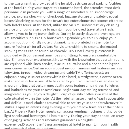
to the taxi amenities provided at the hotel.Guests can avail parking facilities
at the hotel.During your stay at this fantastic hotel, the attentive front desk
personnel can provide you with a range of amenities such as concierge
service, express check-in or check-out, luggage storage and safety deposit
boxes.Obtaining passes for the town's top entertainments becomes effortless
with hotel's tours. At the hotel, utilize the on-site laundromat, dry cleaning
service and laundry service to maintain your beloved travel attire fresh,
allowing you to bring fewer clothes. During leisurely days and evenings, on-
site amenities such as daily housekeeping enable you to fully enjoy your
accommodation. Kindly note that smoking is prohibited in the hotel to
ensure fresher air for all visitors.For visitors wishing to smoke, designated
smoking zones can be found.At Phoenix Park Hotel, every guestroom is
provided with convenient amenities and fittings to ensure a comfortable
stay.Enhance your experience at hotel with the knowledge that certain rooms
are equipped with linen service, blackout curtains and air conditioning for
your convenience.Certain rooms boast in-room amusement features such as
television, in-room video streaming and cable TV, offering guests an
enjoyable stay.In select rooms within the hotel, a refrigerator, a coffee or tea
maker and mini bar is available to cater to your requirements when desired. It
is worth noting that certain guest bathrooms feature a hair dryer, toiletries
and bathrobes for your convenience. Begin your day feeling refreshed and
invigorated as you enjoy a delightful cup of quality coffee available at the
cafe situated within the hotel. At the hotel, an assortment of easily accessible
and delicious meal choices are available to satisfy your appetite whenever it
strikes. Enjoy an entertaining evening with your fellow travelers at the hotel's
bar.At Phoenix Park Hotel, guests can access vending machines that provide
light snacks and beverages 24 hours a day. During your stay at hotel, an array
of engaging activities and amenities guarantees a delightful
experience.Discover the fitness amenities at hotel to maintain your health
and strength during your getaway.