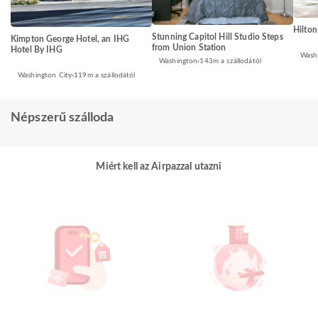
Hilton
Stunning Capitol Hill Studio Steps
Kimpton George Hotel, an IHG
from Union Station
Hotel By IHG
Wash
Washington
143m a szállodától
Washington City
119m a szállodától
Népszerű szálloda
Miért kell az Airpazzal utazni