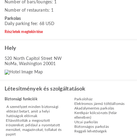
Number of bars/lounges: 1
Number of restaurants: 1
Parkolas
Daily parking fee: 68 USD
Részletek megtekintése
Hely
520 North Capitol Street NW
NoMa, Washington 20001
Létesítmények és szolgáltatások
Biztonsági funkciók
Parkolóház
Elektromos jármű töltőállomás
A személyzet minden biztonsági
Akadálymentes parkolás
előírást betart, amit a helyi
Kerékpár kölcsönzés (felár
hatóságok előírnak
ellenében)
Eltávolították a megosztott
Utcai parkolás
írószereket, például a nyomtatott
Biztonságos parkolás
menüket, magazinokat, tollakat és
Reggeli lehetőségek
papírt