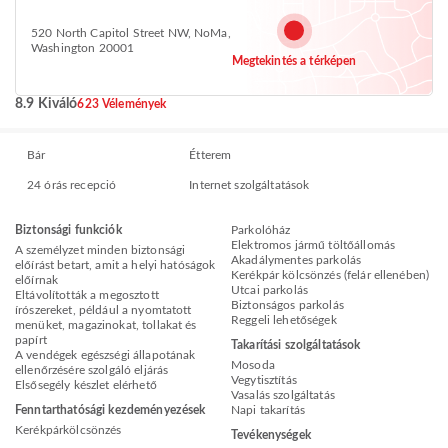
520 North Capitol Street NW, NoMa,
Washington 20001
Megtekintés a térképen
8.9 Kiváló
623 Vélemények
Bár
Étterem
24 órás recepció
Internet szolgáltatások
Biztonsági funkciók
Parkolóház
Elektromos jármű töltőállomás
A személyzet minden biztonsági
Akadálymentes parkolás
előírást betart, amit a helyi hatóságok
Kerékpár kölcsönzés (felár ellenében)
előírnak
Utcai parkolás
Eltávolították a megosztott
Biztonságos parkolás
írószereket, például a nyomtatott
Reggeli lehetőségek
menüket, magazinokat, tollakat és
papírt
Takarítási szolgáltatások
A vendégek egészségi állapotának
Mosoda
ellenőrzésére szolgáló eljárás
Vegytisztítás
Elsősegély készlet elérhető
Vasalás szolgáltatás
Fenntarthatósági kezdeményezések
Napi takarítás
Kerékpárkölcsönzés
Tevékenységek