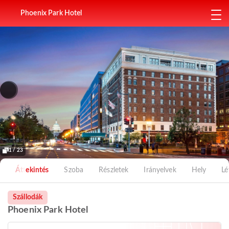
Phoenix Park Hotel
1 / 23
Áttekintés
Szoba
Részletek
Irányelvek
Hely
Lé
Szállodák
Phoenix Park Hotel