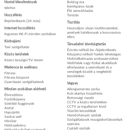
Hostel létesítmények
Boldog óra
Kerékpáros túrák
telefon
Élő zene/előadás
Hozzáférés
Túrázás
Bejelentkezés [24 órás]
Tisztítás
Internet-hozzáférés
Használjon olyan tisztítószereket,
amelyek hatékonyak a koronavírus
Ingyenes Wi-Fi minden szobában
ellen
Körbejárni
Társadalmi távolságtartás
Taxi szolgáltatás
Érintés nélküli be-/kijelentkezés
Közös területek
Készpénz nélküli fizetés lehetséges
Mobilalkalmazás szobaszervizhez
Közös társalgó/TV-terem
Védőfalak vagy fizikai akadályok
Medence és wellness
elhelyezése a személyzet és a
vendégek között a megfelelő
Fitness
területeken
Fitness központ
Gyantázási szolgáltatások
Vegyes
Minden szobában elérhető
Allergiamentes szoba
Kulcskártya hozzáférés
Ébresztőóra
Biztonsági riasztó
Fürdőköpeny
CCTV a közös területeken
Sötétítő függönyök
CCTV az ingatlanon kívül
Asztal
Tűzoltó készülékek
Hajszárító
Nemdohányzó szobák
Szobai széf
Szolgáltatások mozgáskorlátozottak
Minibár
számára
Hűtőszekrény
Családi szobák
Műholdas/kábel csatornák