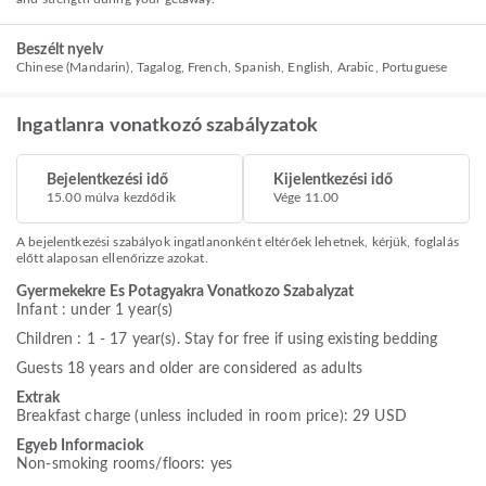
Beszélt nyelv
Chinese (Mandarin), Tagalog, French, Spanish, English, Arabic, Portuguese
Ingatlanra vonatkozó szabályzatok
Bejelentkezési idő
Kijelentkezési idő
15.00 múlva kezdődik
Vége 11.00
A bejelentkezési szabályok ingatlanonként eltérőek lehetnek, kérjük, foglalás
előtt alaposan ellenőrizze azokat.
Gyermekekre Es Potagyakra Vonatkozo Szabalyzat
Infant : under 1 year(s)
Children : 1 - 17 year(s). Stay for free if using existing bedding
Guests 18 years and older are considered as adults
Extrak
Breakfast charge (unless included in room price): 29 USD
Egyeb Informaciok
Non-smoking rooms/floors: yes