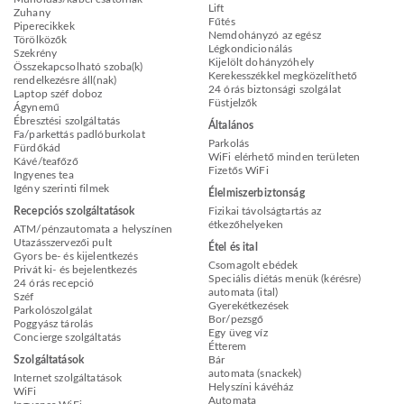
Lift
Zuhany
Fűtés
Piperecikkek
Nemdohányzó az egész
Törölközők
Légkondicionálás
Szekrény
Kijelölt dohányzóhely
Összekapcsolható szoba(k)
Kerekesszékkel megközelíthető
rendelkezésre áll(nak)
24 órás biztonsági szolgálat
Laptop széf doboz
Füstjelzők
Ágynemű
Ébresztési szolgáltatás
Általános
Fa/parkettás padlóburkolat
Parkolás
Fürdőkád
WiFi elérhető minden területen
Kávé/teafőző
Fizetős WiFi
Ingyenes tea
Igény szerinti filmek
Élelmiszerbiztonság
Recepciós szolgáltatások
Fizikai távolságtartás az
étkezőhelyeken
ATM/pénzautomata a helyszínen
Utazásszervezői pult
Étel és ital
Gyors be- és kijelentkezés
Csomagolt ebédek
Privát ki- és bejelentkezés
Speciális diétás menük (kérésre)
24 órás recepció
automata (ital)
Széf
Gyerekétkezések
Parkolószolgálat
Bor/pezsgő
Poggyász tárolás
Egy üveg víz
Concierge szolgáltatás
Étterem
Szolgáltatások
Bár
automata (snackek)
Internet szolgáltatások
Helyszíni kávéház
WiFi
Automata