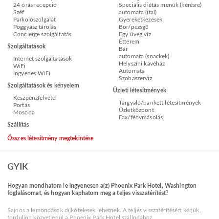
24 órás recepció
Speciális diétás menük (kérésre)
Széf
automata (ital)
Parkolószolgálat
Gyerekétkezések
Poggyász tárolás
Bor/pezsgő
Concierge szolgáltatás
Egy üveg víz
Étterem
Szolgáltatások
Bár
automata (snackek)
Internet szolgáltatások
Helyszíni kávéház
WiFi
Automata
Ingyenes WiFi
Szobaszerviz
Szolgáltatások és kényelem
Üzleti létesítmények
Készpénzfelvétel
Tárgyaló/bankett létesítmények
Portás
Üzletközpont
Mosoda
Fax/fénymásolás
Szállítás
Összes létesítmény megtekintése
GYIK
Hogyan mondhatom le ingyenesen a(z) Phoenix Park Hotel, Washington
foglalásomat, és hogyan kaphatom meg a teljes visszatérítést?
Sajnos a lemondások díjkötelesek lehetnek. A teljes visszatérítésért kérjük,
forduljon közvetlenül a Phoenix Park Hotel szállodához.