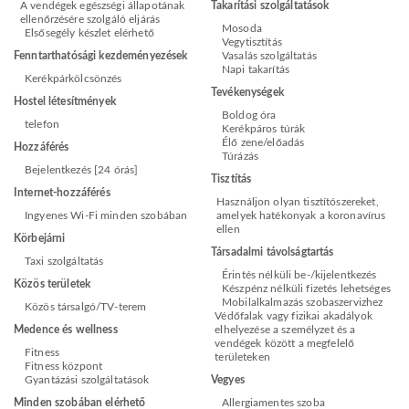
A vendégek egészségi állapotának
Takarítási szolgáltatások
ellenőrzésére szolgáló eljárás
Mosoda
Elsősegély készlet elérhető
Vegytisztítás
Fenntarthatósági kezdeményezések
Vasalás szolgáltatás
Napi takarítás
Kerékpárkölcsönzés
Tevékenységek
Hostel létesítmények
Boldog óra
telefon
Kerékpáros túrák
Élő zene/előadás
Hozzáférés
Túrázás
Bejelentkezés [24 órás]
Tisztítás
Internet-hozzáférés
Használjon olyan tisztítószereket,
Ingyenes Wi-Fi minden szobában
amelyek hatékonyak a koronavírus
ellen
Körbejárni
Társadalmi távolságtartás
Taxi szolgáltatás
Érintés nélküli be-/kijelentkezés
Közös területek
Készpénz nélküli fizetés lehetséges
Mobilalkalmazás szobaszervizhez
Közös társalgó/TV-terem
Védőfalak vagy fizikai akadályok
Medence és wellness
elhelyezése a személyzet és a
vendégek között a megfelelő
Fitness
területeken
Fitness központ
Gyantázási szolgáltatások
Vegyes
Minden szobában elérhető
Allergiamentes szoba