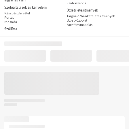
Ingyenes WiFi
Szobaszerviz
Szolgáltatások és kényelem
Üzleti létesítmények
Készpénzfelvétel
Tárgyaló/bankett létesítmények
Portás
Üzletközpont
Mosoda
Fax/fénymásolás
Szállítás