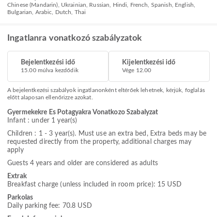
Chinese (Mandarin), Ukrainian, Russian, Hindi, French, Spanish, English,
Bulgarian, Arabic, Dutch, Thai
Ingatlanra vonatkozó szabályzatok
Bejelentkezési idő
Kijelentkezési idő
15.00 múlva kezdődik
Vége 12.00
A bejelentkezési szabályok ingatlanonként eltérőek lehetnek, kérjük, foglalás
előtt alaposan ellenőrizze azokat.
Gyermekekre Es Potagyakra Vonatkozo Szabalyzat
Infant : under 1 year(s)
Children : 1 - 3 year(s). Must use an extra bed, Extra beds may be
requested directly from the property, additional charges may
apply
Guests 4 years and older are considered as adults
Extrak
Breakfast charge (unless included in room price): 15 USD
Parkolas
Daily parking fee: 70.8 USD