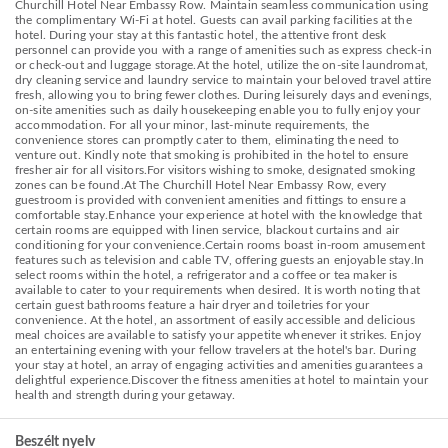
Churchill Hotel Near Embassy Row. Maintain seamless communication using
the complimentary Wi-Fi at hotel. Guests can avail parking facilities at the
hotel. During your stay at this fantastic hotel, the attentive front desk
personnel can provide you with a range of amenities such as express check-in
or check-out and luggage storage.At the hotel, utilize the on-site laundromat,
dry cleaning service and laundry service to maintain your beloved travel attire
fresh, allowing you to bring fewer clothes. During leisurely days and evenings,
on-site amenities such as daily housekeeping enable you to fully enjoy your
accommodation. For all your minor, last-minute requirements, the
convenience stores can promptly cater to them, eliminating the need to
venture out. Kindly note that smoking is prohibited in the hotel to ensure
fresher air for all visitors.For visitors wishing to smoke, designated smoking
zones can be found.At The Churchill Hotel Near Embassy Row, every
guestroom is provided with convenient amenities and fittings to ensure a
comfortable stay.Enhance your experience at hotel with the knowledge that
certain rooms are equipped with linen service, blackout curtains and air
conditioning for your convenience.Certain rooms boast in-room amusement
features such as television and cable TV, offering guests an enjoyable stay.In
select rooms within the hotel, a refrigerator and a coffee or tea maker is
available to cater to your requirements when desired. It is worth noting that
certain guest bathrooms feature a hair dryer and toiletries for your
convenience. At the hotel, an assortment of easily accessible and delicious
meal choices are available to satisfy your appetite whenever it strikes. Enjoy
an entertaining evening with your fellow travelers at the hotel's bar. During
your stay at hotel, an array of engaging activities and amenities guarantees a
delightful experience.Discover the fitness amenities at hotel to maintain your
health and strength during your getaway.
Beszélt nyelv