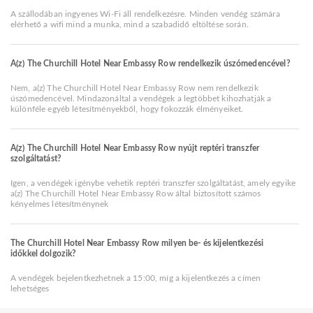
A szállodában ingyenes Wi-Fi áll rendelkezésre. Minden vendég számára
elérhető a wifi mind a munka, mind a szabadidő eltöltése során.
A(z) The Churchill Hotel Near Embassy Row rendelkezik úszómedencével?
Nem, a(z) The Churchill Hotel Near Embassy Row nem rendelkezik
úszómedencével. Mindazonáltal a vendégek a legtöbbet kihozhatják a
különféle egyéb létesítményekből, hogy fokozzák élményeiket.
A(z) The Churchill Hotel Near Embassy Row nyújt reptéri transzfer
szolgáltatást?
Igen, a vendégek igénybe vehetik reptéri transzfer szolgáltatást, amely egyike
a(z) The Churchill Hotel Near Embassy Row által biztosított számos
kényelmes létesítménynek
The Churchill Hotel Near Embassy Row milyen be- és kijelentkezési
időkkel dolgozik?
A vendégek bejelentkezhetnek a 15:00, míg a kijelentkezés a címen
lehetséges