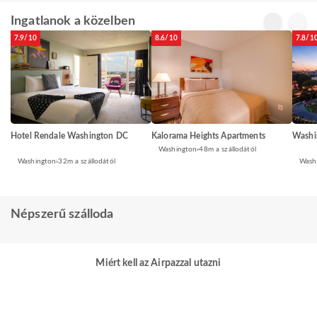
Ingatlanok a közelben
7.9/10
8.6/10
7.8/1
Washi
Hotel Rendale Washington DC
Kalorama Heights Apartments
Washington
48m a szállodától
Wash
Washington
32m a szállodától
Népszerű szálloda
Miért kell az Airpazzal utazni