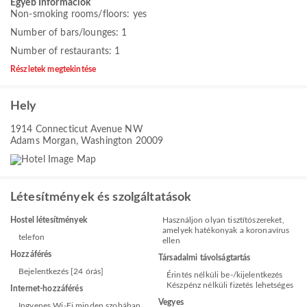
Egyeb Informaciok
Non-smoking rooms/floors: yes
Number of bars/lounges: 1
Number of restaurants: 1
Részletek megtekintése
Hely
1914 Connecticut Avenue NW
Adams Morgan, Washington 20009
Létesítmények és szolgáltatások
Hostel létesítmények
Használjon olyan tisztítószereket,
amelyek hatékonyak a koronavírus
telefon
ellen
Hozzáférés
Társadalmi távolságtartás
Bejelentkezés [24 órás]
Érintés nélküli be-/kijelentkezés
Készpénz nélküli fizetés lehetséges
Internet-hozzáférés
Vegyes
Ingyenes Wi-Fi minden szobában