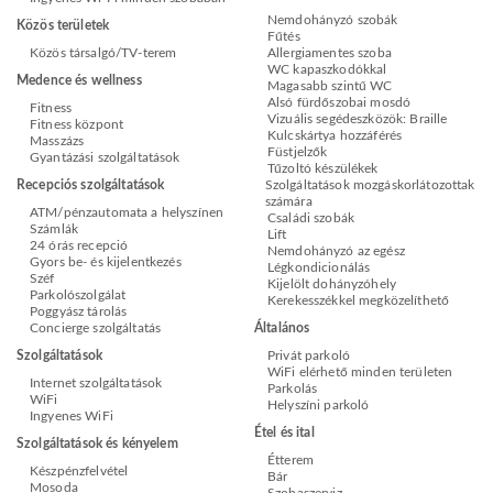
Nemdohányzó szobák
Közös területek
Fűtés
Közös társalgó/TV-terem
Allergiamentes szoba
WC kapaszkodókkal
Medence és wellness
Magasabb szintű WC
Alsó fürdőszobai mosdó
Fitness
Vizuális segédeszközök: Braille
Fitness központ
Kulcskártya hozzáférés
Masszázs
Füstjelzők
Gyantázási szolgáltatások
Tűzoltó készülékek
Recepciós szolgáltatások
Szolgáltatások mozgáskorlátozottak
számára
ATM/pénzautomata a helyszínen
Családi szobák
Számlák
Lift
24 órás recepció
Nemdohányzó az egész
Gyors be- és kijelentkezés
Légkondicionálás
Széf
Kijelölt dohányzóhely
Parkolószolgálat
Kerekesszékkel megközelíthető
Poggyász tárolás
Concierge szolgáltatás
Általános
Szolgáltatások
Privát parkoló
WiFi elérhető minden területen
Internet szolgáltatások
Parkolás
WiFi
Helyszíni parkoló
Ingyenes WiFi
Étel és ital
Szolgáltatások és kényelem
Étterem
Készpénzfelvétel
Bár
Mosoda
Szobaszerviz