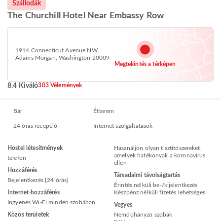
Szállodák
The Churchill Hotel Near Embassy Row
1914 Connecticut Avenue NW,
Adams Morgan, Washington 20009
Megtekintés a térképen
8.4 Kiváló
303 Vélemények
Bár
Étterem
24 órás recepció
Internet szolgáltatások
Hostel létesítmények
Használjon olyan tisztítószereket,
amelyek hatékonyak a koronavírus
telefon
ellen
Hozzáférés
Társadalmi távolságtartás
Bejelentkezés [24 órás]
Érintés nélküli be-/kijelentkezés
Internet-hozzáférés
Készpénz nélküli fizetés lehetséges
Ingyenes Wi-Fi minden szobában
Vegyes
Közös területek
Nemdohányzó szobák