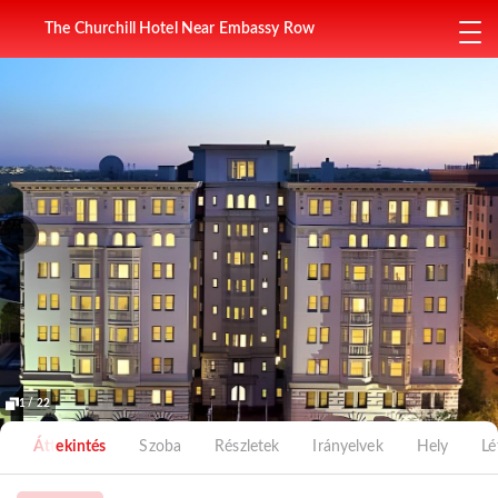
The Churchill Hotel Near Embassy Row
1 / 22
Áttekintés
Szoba
Részletek
Irányelvek
Hely
Lé