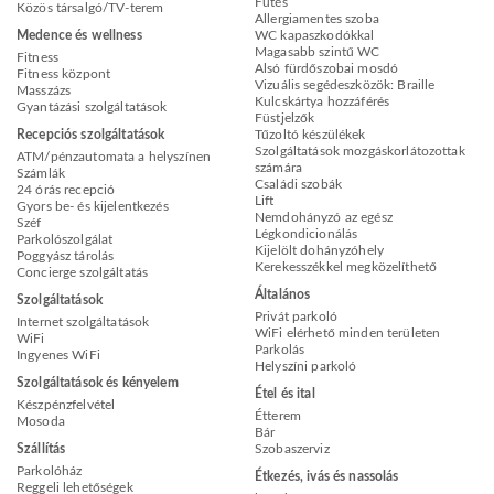
Fűtés
Közös társalgó/TV-terem
Allergiamentes szoba
Medence és wellness
WC kapaszkodókkal
Magasabb szintű WC
Fitness
Alsó fürdőszobai mosdó
Fitness központ
Vizuális segédeszközök: Braille
Masszázs
Kulcskártya hozzáférés
Gyantázási szolgáltatások
Füstjelzők
Recepciós szolgáltatások
Tűzoltó készülékek
Szolgáltatások mozgáskorlátozottak
ATM/pénzautomata a helyszínen
számára
Számlák
Családi szobák
24 órás recepció
Lift
Gyors be- és kijelentkezés
Nemdohányzó az egész
Széf
Légkondicionálás
Parkolószolgálat
Kijelölt dohányzóhely
Poggyász tárolás
Kerekesszékkel megközelíthető
Concierge szolgáltatás
Általános
Szolgáltatások
Privát parkoló
Internet szolgáltatások
WiFi elérhető minden területen
WiFi
Parkolás
Ingyenes WiFi
Helyszíni parkoló
Szolgáltatások és kényelem
Étel és ital
Készpénzfelvétel
Étterem
Mosoda
Bár
Szállítás
Szobaszerviz
Parkolóház
Étkezés, ivás és nassolás
Reggeli lehetőségek