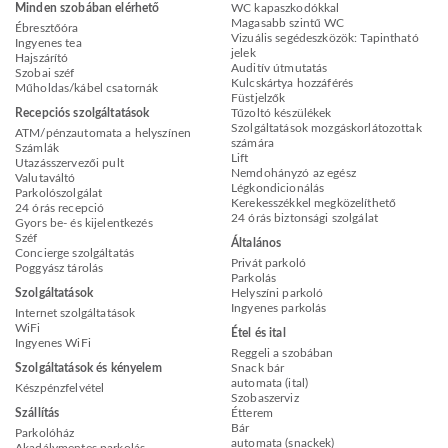
Minden szobában elérhető
WC kapaszkodókkal
Magasabb szintű WC
Ébresztőóra
Vizuális segédeszközök: Tapintható
Ingyenes tea
jelek
Hajszárító
Auditív útmutatás
Szobai széf
Kulcskártya hozzáférés
Műholdas/kábel csatornák
Füstjelzők
Recepciós szolgáltatások
Tűzoltó készülékek
Szolgáltatások mozgáskorlátozottak
ATM/pénzautomata a helyszínen
számára
Számlák
Lift
Utazásszervezői pult
Nemdohányzó az egész
Valutaváltó
Légkondicionálás
Parkolószolgálat
Kerekesszékkel megközelíthető
24 órás recepció
24 órás biztonsági szolgálat
Gyors be- és kijelentkezés
Széf
Általános
Concierge szolgáltatás
Privát parkoló
Poggyász tárolás
Parkolás
Szolgáltatások
Helyszíni parkoló
Ingyenes parkolás
Internet szolgáltatások
WiFi
Étel és ital
Ingyenes WiFi
Reggeli a szobában
Szolgáltatások és kényelem
Snack bár
automata (ital)
Készpénzfelvétel
Szobaszerviz
Szállítás
Étterem
Bár
Parkolóház
automata (snackek)