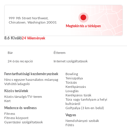
999 9th Street Northwest,
Chinatown, Washington 20001
Megtekintés a térképen
8.6 Kiváló
24 Vélemények
Bár
Étterem
24 órás recepció
Internet szolgáltatások
Fenntarthatósági kezdeményezések
Bowling
Teniszpálya
Nincs egyszer használatos műanyag
Túrázás
Vízhűtő/adagoló
Kerékpározás
Közös területek
Lovaglás
Kerékpáros túrák
Közös társalgó/TV-terem
Túra vagy tanfolyam a helyi
Kert
kultúráról
Medence és wellness
Golfpálya (3 km-en belül)
Fitness
Vegyes
Fitness központ
Nemdohányzó szobák
Gyantázási szolgáltatások
Fűtés