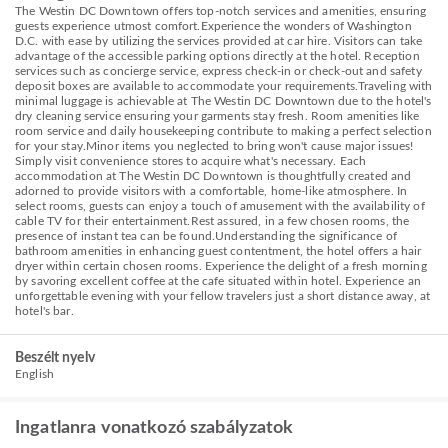
The Westin DC Downtown offers top-notch services and amenities, ensuring
guests experience utmost comfort.Experience the wonders of Washington
D.C. with ease by utilizing the services provided at car hire. Visitors can take
advantage of the accessible parking options directly at the hotel. Reception
services such as concierge service, express check-in or check-out and safety
deposit boxes are available to accommodate your requirements.Traveling with
minimal luggage is achievable at The Westin DC Downtown due to the hotel's
dry cleaning service ensuring your garments stay fresh. Room amenities like
room service and daily housekeeping contribute to making a perfect selection
for your stay.Minor items you neglected to bring won't cause major issues!
Simply visit convenience stores to acquire what's necessary. Each
accommodation at The Westin DC Downtown is thoughtfully created and
adorned to provide visitors with a comfortable, home-like atmosphere. In
select rooms, guests can enjoy a touch of amusement with the availability of
cable TV for their entertainment.Rest assured, in a few chosen rooms, the
presence of instant tea can be found.Understanding the significance of
bathroom amenities in enhancing guest contentment, the hotel offers a hair
dryer within certain chosen rooms. Experience the delight of a fresh morning
by savoring excellent coffee at the cafe situated within hotel. Experience an
unforgettable evening with your fellow travelers just a short distance away, at
hotel's bar.
Beszélt nyelv
English
Ingatlanra vonatkozó szabályzatok