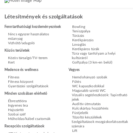
Létesítmények és szolgáltatások
Fenntarthatósági kezdeményezések
Bowling
Teniszpálya
Nincs egyszer használatos
Túrázás
műanyag
Kerékpározás
Vízhűtő/adagoló
Lovaglás
Kerékpáros túrák
Közös területek
Túra vagy tanfolyam a helyi
Közös társalgó/TV-terem
kultúráról
Kert
Golfpálya (3 km-en belül)
Medence és wellness
Vegyes
Fitness
Nemdohányzó szobák
Fitness központ
Fűtés
Gyantázási szolgáltatások
WC kapaszkodókkal
Magasabb szintű WC
Minden szobában elérhető
Vizuális segédeszközök: Tapintható
jelek
Ébresztőóra
Auditív útmutatás
Ingyenes tea
Kulcskártya hozzáférés
Hajszárító
Füstjelzők
Szobai széf
Tűzoltó készülékek
Műholdas/kábel csatornák
Szolgáltatások mozgáskorlátozottak
Recepciós szolgáltatások
számára
Lift