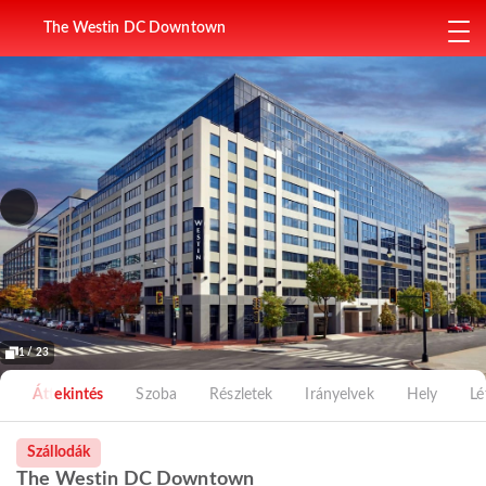
The Westin DC Downtown
1 / 23
Áttekintés
Szoba
Részletek
Irányelvek
Hely
Lé
Szállodák
The Westin DC Downtown