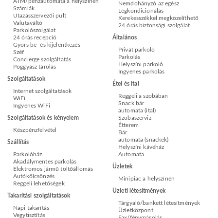
ATM/pénzautomata a helyszínen
Nemdohányzó az egész
Számlák
Légkondicionálás
Utazásszervezői pult
Kerekesszékkel megközelíthető
Valutaváltó
24 órás biztonsági szolgálat
Parkolószolgálat
24 órás recepció
Általános
Gyors be- és kijelentkezés
Privát parkoló
Széf
Parkolás
Concierge szolgáltatás
Helyszíni parkoló
Poggyász tárolás
Ingyenes parkolás
Szolgáltatások
Étel és ital
Internet szolgáltatások
Reggeli a szobában
WiFi
Snack bár
Ingyenes WiFi
automata (ital)
Szolgáltatások és kényelem
Szobaszerviz
Étterem
Készpénzfelvétel
Bár
automata (snackek)
Szállítás
Helyszíni kávéház
Parkolóház
Automata
Akadálymentes parkolás
Üzletek
Elektromos jármű töltőállomás
Autókölcsönzés
Minipiac a helyszínen
Reggeli lehetőségek
Üzleti létesítmények
Takarítási szolgáltatások
Tárgyaló/bankett létesítmények
Napi takarítás
Üzletközpont
Vegytisztítás
Fax/fénymásolás