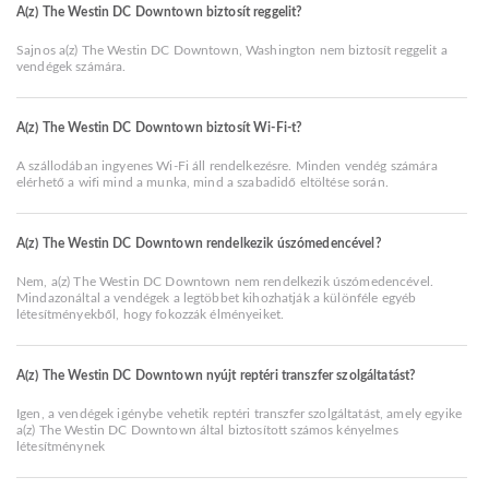
A(z) The Westin DC Downtown biztosít reggelit?
Sajnos a(z) The Westin DC Downtown, Washington nem biztosít reggelit a
vendégek számára.
A(z) The Westin DC Downtown biztosít Wi-Fi-t?
A szállodában ingyenes Wi-Fi áll rendelkezésre. Minden vendég számára
elérhető a wifi mind a munka, mind a szabadidő eltöltése során.
A(z) The Westin DC Downtown rendelkezik úszómedencével?
Nem, a(z) The Westin DC Downtown nem rendelkezik úszómedencével.
Mindazonáltal a vendégek a legtöbbet kihozhatják a különféle egyéb
létesítményekből, hogy fokozzák élményeiket.
A(z) The Westin DC Downtown nyújt reptéri transzfer szolgáltatást?
Igen, a vendégek igénybe vehetik reptéri transzfer szolgáltatást, amely egyike
a(z) The Westin DC Downtown által biztosított számos kényelmes
létesítménynek