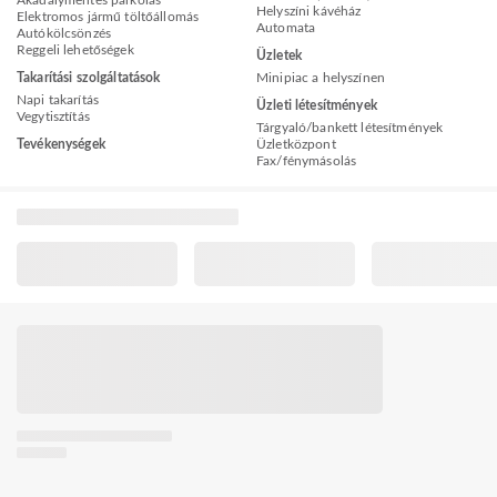
Akadálymentes parkolás
Helyszíni kávéház
Elektromos jármű töltőállomás
Automata
Autókölcsönzés
Reggeli lehetőségek
Üzletek
Takarítási szolgáltatások
Minipiac a helyszínen
Napi takarítás
Üzleti létesítmények
Vegytisztítás
Tárgyaló/bankett létesítmények
Tevékenységek
Üzletközpont
Fax/fénymásolás