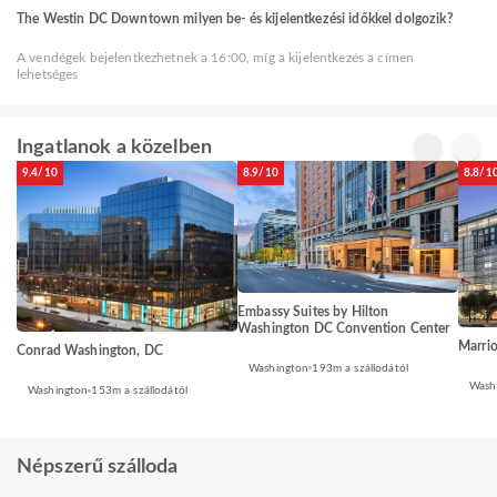
The Westin DC Downtown milyen be- és kijelentkezési időkkel dolgozik?
A vendégek bejelentkezhetnek a 16:00, míg a kijelentkezés a címen
lehetséges
Ingatlanok a közelben
9.4/10
8.9/10
8.8/1
Embassy Suites by Hilton
Washington DC Convention Center
Marri
Conrad Washington, DC
Washington
193m a szállodától
Wash
Washington
153m a szállodától
Népszerű szálloda