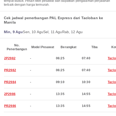
tempat duduk. Pesan tiket pesawat dan dapatkan pengalaman perjalanan
terbaik dengan harga termurah.
Cek jadwal penerbangan PAL Express dari Tacloban ke
Manila
Min, 9 Agu
Sen, 10 Agu
Sel, 11 Agu
Rab, 12 Agu
No.
Model Pesawat
Berangkat
Tiba
Ko
Penerbangan
2P2982
-
06:25
07:40
Tacl
PR2982
-
06:25
07:40
Tacl
PR2984
-
09:10
10:30
Tacl
2P2986
-
13:35
14:55
Tacl
PR2986
-
13:35
14:55
Tacl