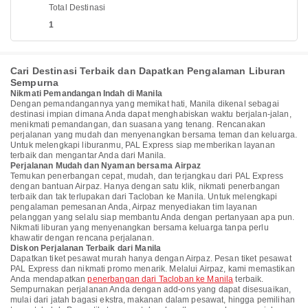
Total Destinasi
1
Cari Destinasi Terbaik dan Dapatkan Pengalaman Liburan
Sempurna
Nikmati Pemandangan Indah di Manila
Dengan pemandangannya yang memikat hati, Manila dikenal sebagai
destinasi impian dimana Anda dapat menghabiskan waktu berjalan-jalan,
menikmati pemandangan, dan suasana yang tenang. Rencanakan
perjalanan yang mudah dan menyenangkan bersama teman dan keluarga.
Untuk melengkapi liburanmu, PAL Express siap memberikan layanan
terbaik dan mengantar Anda dari Manila.
Perjalanan Mudah dan Nyaman bersama Airpaz
Temukan penerbangan cepat, mudah, dan terjangkau dari PAL Express
dengan bantuan Airpaz. Hanya dengan satu klik, nikmati penerbangan
terbaik dan tak terlupakan dari Tacloban ke Manila. Untuk melengkapi
pengalaman pemesanan Anda, Airpaz menyediakan tim layanan
pelanggan yang selalu siap membantu Anda dengan pertanyaan apa pun.
Nikmati liburan yang menyenangkan bersama keluarga tanpa perlu
khawatir dengan rencana perjalanan.
Diskon Perjalanan Terbaik dari Manila
Dapatkan tiket pesawat murah hanya dengan Airpaz. Pesan tiket pesawat
PAL Express dan nikmati promo menarik. Melalui Airpaz, kami memastikan
Anda mendapatkan
penerbangan dari Tacloban ke Manila
terbaik.
Sempurnakan perjalanan Anda dengan add-ons yang dapat disesuaikan,
mulai dari jatah bagasi ekstra, makanan dalam pesawat, hingga pemilihan