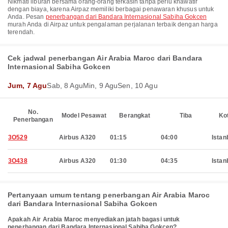
Nikmati liburan bersama orang-orang terkasih tanpa perlu khawatir
dengan biaya, karena Airpaz memiliki berbagai penawaran khusus untuk
Anda. Pesan
penerbangan dari Bandara Internasional Sabiha Gokcen
murah Anda di Airpaz untuk pengalaman perjalanan terbaik dengan harga
terendah.
Cek jadwal penerbangan Air Arabia Maroc dari Bandara
Internasional Sabiha Gokcen
Jum, 7 Agu
Sab, 8 Agu
Min, 9 Agu
Sen, 10 Agu
No.
Model Pesawat
Berangkat
Tiba
Ko
Penerbangan
3O529
Airbus A320
01:15
04:00
Istan
3O438
Airbus A320
01:30
04:35
Istan
Pertanyaan umum tentang penerbangan Air Arabia Maroc
dari Bandara Internasional Sabiha Gokcen
Apakah Air Arabia Maroc menyediakan jatah bagasi untuk
penerbangan dari Bandara Internasional Sabiha Gokcen?