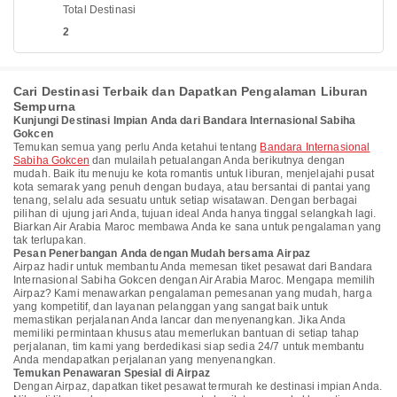
Total Destinasi
2
Cari Destinasi Terbaik dan Dapatkan Pengalaman Liburan
Sempurna
Kunjungi Destinasi Impian Anda dari Bandara Internasional Sabiha
Gokcen
Temukan semua yang perlu Anda ketahui tentang
Bandara Internasional
Sabiha Gokcen
dan mulailah petualangan Anda berikutnya dengan
mudah. Baik itu menuju ke kota romantis untuk liburan, menjelajahi pusat
kota semarak yang penuh dengan budaya, atau bersantai di pantai yang
tenang, selalu ada sesuatu untuk setiap wisatawan. Dengan berbagai
pilihan di ujung jari Anda, tujuan ideal Anda hanya tinggal selangkah lagi.
Biarkan Air Arabia Maroc membawa Anda ke sana untuk pengalaman yang
tak terlupakan.
Pesan Penerbangan Anda dengan Mudah bersama Airpaz
Airpaz hadir untuk membantu Anda memesan tiket pesawat dari Bandara
Internasional Sabiha Gokcen dengan Air Arabia Maroc. Mengapa memilih
Airpaz? Kami menawarkan pengalaman pemesanan yang mudah, harga
yang kompetitif, dan layanan pelanggan yang sangat baik untuk
memastikan perjalanan Anda lancar dan menyenangkan. Jika Anda
memiliki permintaan khusus atau memerlukan bantuan di setiap tahap
perjalanan, tim kami yang berdedikasi siap sedia 24/7 untuk membantu
Anda mendapatkan perjalanan yang menyenangkan.
Temukan Penawaran Spesial di Airpaz
Dengan Airpaz, dapatkan tiket pesawat termurah ke destinasi impian Anda.