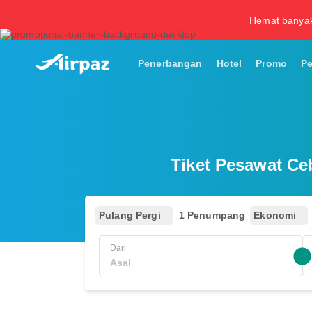
Hemat banya
Penerbangan
Hotel
Promo
P
Tiket Pesawat Ce
Pulang Pergi
1 Penumpang
Ekonomi
Dari