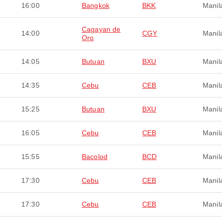
16:00
Bangkok
BKK
Manil
Cagayan de
14:00
CGY
Manil
Oro
14:05
Butuan
BXU
Manil
14:35
Cebu
CEB
Manil
15:25
Butuan
BXU
Manil
16:05
Cebu
CEB
Manil
15:55
Bacolod
BCD
Manil
17:30
Cebu
CEB
Manil
17:30
Cebu
CEB
Manil