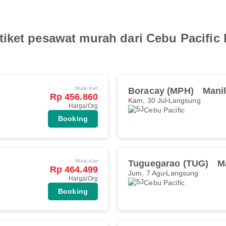
iket pesawat murah dari Cebu Pacific 
Mulai dari
Boracay (MPH)
Mani
Rp 456.860
Kam, 30 Jul
Langsung
Harga/Org
Cebu Pacific
Booking
Mulai dari
Tuguegarao (TUG)
M
Rp 464.499
Jum, 7 Agu
Langsung
Harga/Org
Cebu Pacific
Booking