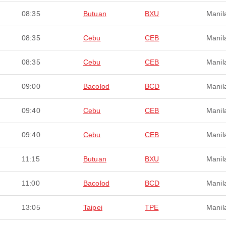
08:35
Butuan
BXU
Manil
08:35
Cebu
CEB
Manil
08:35
Cebu
CEB
Manil
09:00
Bacolod
BCD
Manil
09:40
Cebu
CEB
Manil
09:40
Cebu
CEB
Manil
11:15
Butuan
BXU
Manil
11:00
Bacolod
BCD
Manil
13:05
Taipei
TPE
Manil