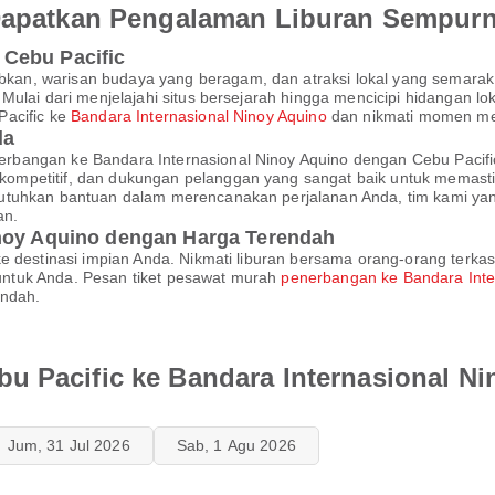
 Dapatkan Pengalaman Liburan Sempur
Cebu Pacific
an, warisan budaya yang beragam, dan atraksi lokal yang semarak,
ulai dari menjelajahi situs bersejarah hingga mencicipi hidangan lo
Pacific ke
Bandara Internasional Ninoy Aquino
dan nikmati momen men
da
rbangan ke Bandara Internasional Ninoy Aquino dengan Cebu Paci
ompetitif, dan dukungan pelanggan yang sangat baik untuk memast
utuhkan bantuan dalam merencanakan perjalanan Anda, tim kami yan
an.
inoy Aquino dengan Harga Terendah
e destinasi impian Anda. Nikmati liburan bersama orang-orang terkas
ntuk Anda. Pesan tiket pesawat murah
penerbangan ke Bandara Inte
endah.
u Pacific ke Bandara Internasional N
Jum, 31 Jul 2026
Sab, 1 Agu 2026