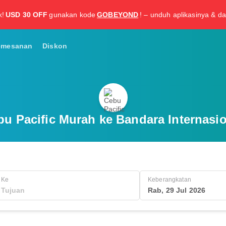
k!
USD 30 OFF
gunakan kode
GOBEYOND
! – unduh aplikasinya & da
emesanan
Diskon
bu Pacific Murah ke Bandara Internasi
Ke
Keberangkatan
Rab, 29 Jul 2026