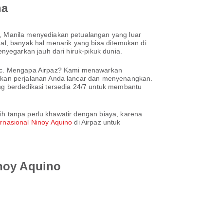
na
 Manila menyediakan petualangan yang luar
kal, banyak hal menarik yang bisa ditemukan di
yegarkan jauh dari hiruk-pikuk dunia.
fic. Mengapa Airpaz? Kami menawarkan
ikan perjalanan Anda lancar dan menyenangkan.
g berdedikasi tersedia 24/7 untuk membantu
ih tanpa perlu khawatir dengan biaya, karena
rnasional Ninoy Aquino
di Airpaz untuk
inoy Aquino