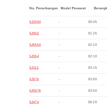
No. Penerbangan
Model Pesawat
Berang
5J2504
-
00:45
5J932
-
01:25
5J5554
-
02:10
5J554
-
02:10
5J311
-
03:15
5J576
-
03:50
5J5576
-
03:50
5J474
-
06:20