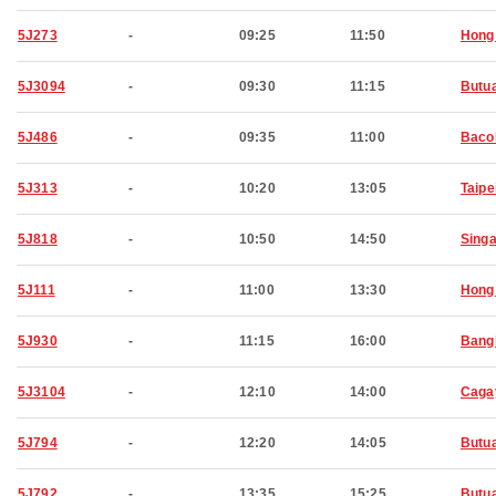
5J273
-
09:25
11:50
Hong
5J3094
-
09:30
11:15
Butu
5J486
-
09:35
11:00
Baco
5J313
-
10:20
13:05
Taipe
5J818
-
10:50
14:50
Sing
5J111
-
11:00
13:30
Hong
5J930
-
11:15
16:00
Bang
5J3104
-
12:10
14:00
Caga
5J794
-
12:20
14:05
Butu
5J792
-
13:35
15:25
Butu