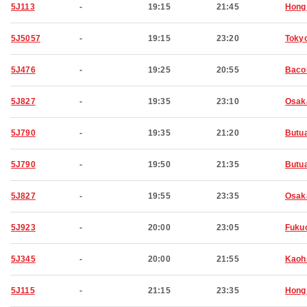
5J113
-
19:15
21:45
Hong
5J5057
-
19:15
23:20
Toky
5J476
-
19:25
20:55
Baco
5J827
-
19:35
23:10
Osak
5J790
-
19:35
21:20
Butu
5J790
-
19:50
21:35
Butu
5J827
-
19:55
23:35
Osak
5J923
-
20:00
23:05
Fuku
5J345
-
20:00
21:55
Kaoh
5J115
-
21:15
23:35
Hong