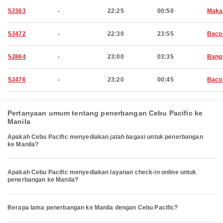
5J363
-
22:25
00:50
Maka
5J472
-
22:30
23:55
Baco
5J864
-
23:00
03:35
Bang
5J476
-
23:20
00:45
Baco
Pertanyaan umum tentang penerbangan Cebu Pacific ke
Manila
Apakah Cebu Pacific menyediakan jatah bagasi untuk penerbangan
ke Manila?
Apakah Cebu Pacific menyediakan layanan check-in online untuk
penerbangan ke Manila?
Berapa lama penerbangan ke Manila dengan Cebu Pacific?