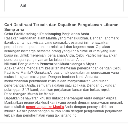
Agt
Cari Destinasi Terbaik dan Dapatkan Pengalaman Liburan
Sempurna
Cebu Pacific sebagai Pendamping Perjalanan Anda
Rasakan keindahan alam Manila yang menakjubkan. Dengan landmark
ikonik dan tempat wisata yang semarak, destinasi ini menawarkan
perpaduan sempurna antara relaksasi dan kegembiraan. Ciptakan
kenangan berharga bersama orang yang Anda cintai di kota yang luar
biasa ini. Untuk menemani perjalanan Anda, Cebu Pacific menawarkan
penerbangan yang nyaman ke tujuan impian Anda.
Nikmati Pengalaman Pemesanan Mudah dengan Airpaz
Apakah Anda mengalami kesulitan memesan penerbangan dengan Cebu
Pacific ke Manila? Gunakan Airpaz untuk pengalaman pemesanan yang
mulus ke tujuan mana pun. Dengan bantuan kami, Anda dapat
menambahkan permintaan khusus dan menyesuaikan kebutuhan
penerbangan Anda, semuanya dalam satu aplikasi. Dengan dukungan
pelanggan 24/7 kami, pastikan perjalanan lancar dan bebas repot.
Penerbangan Murah ke Manila
Dapatkan penawaran khusus untuk penerbangan Anda dengan Airpaz.
Manfaatkan promo eksklusif kami yang penuh dengan penawaran menarik
dan mulailah
penerbangan ke Manila
Anda dengan percaya diri dan
mudah! Pesan penerbangan murah Anda dengan pengalaman perjalanan
terbaik dan penghematan yang tak tertandingi.