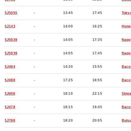
5J5055
-
13:45
17:45
Toky
5J143
-
14:00
16:25
Hong
5J5039
-
14:05
17:35
Nago
5J5039
-
14:05
17:45
Nago
5J484
-
14:30
15:55
Baco
5J488
-
17:25
18:55
Baco
5J806
-
18:10
22:15
Sing
5J478
-
18:15
19:45
Baco
5J788
-
18:20
20:05
Butu