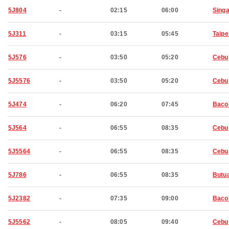
5J804
-
02:15
06:00
Sing
5J311
-
03:15
05:45
Taipe
5J576
-
03:50
05:20
Cebu
5J5576
-
03:50
05:20
Cebu
5J474
-
06:20
07:45
Baco
5J564
-
06:55
08:35
Cebu
5J5564
-
06:55
08:35
Cebu
5J786
-
06:55
08:35
Butu
5J2382
-
07:35
09:00
Baco
5J5562
-
08:05
09:40
Cebu