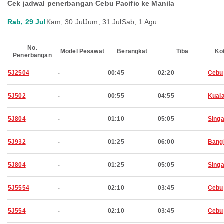
Cek jadwal penerbangan Cebu Pacific ke Manila
Rab, 29 Jul
Kam, 30 Jul
Jum, 31 Jul
Sab, 1 Agu
No.
Model Pesawat
Berangkat
Tiba
Ko
Penerbangan
5J2504
-
00:45
02:20
Cebu
5J502
-
00:55
04:55
Kual
5J804
-
01:10
05:05
Sing
5J932
-
01:25
06:00
Bang
5J804
-
01:25
05:05
Sing
5J5554
-
02:10
03:45
Cebu
5J554
-
02:10
03:45
Cebu