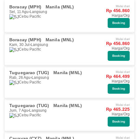
Boracay (MPH)
Manila (MNL)
Mulai dari
Rp 456.860
Sel, 11 Agu
Langsung
Harga/Org
Cebu Pacific
Booking
Boracay (MPH)
Manila (MNL)
Mulai dari
Rp 456.860
Kam, 30 Jul
Langsung
Harga/Org
Cebu Pacific
Booking
Tuguegarao (TUG)
Manila (MNL)
Mulai dari
Rp 464.499
Rab, 26 Agu
Langsung
Harga/Org
Cebu Pacific
Booking
Tuguegarao (TUG)
Manila (MNL)
Mulai dari
Rp 465.225
Jum, 7 Agu
Langsung
Harga/Org
Cebu Pacific
Booking
Cauayan (CYZ)
Manila (MNL)
Mulai dari