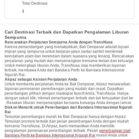
Total Destinasi
1
Cari Destinasi Terbaik dan Dapatkan Pengalaman Liburan
Sempurna
Rencanakan Perjalanan Sempurna Anda dengan TransNusa
Karena pemandangan yang menakjubkan, Bali Denpasar adalah tujuan
impian yang sempurna untuk berjalan-jalan santai sambil menikmati
keindaham alam dan berendam dalam suasana yang tenang. Rencanakan
perjalanan yang mudah dan menyenangkan bersama teman dan keluarga.
Untuk melengkapi liburan Anda, TransNusa siap memberikan layanan
terbaik, membawa Anda dari Bandara Perth ke Bandara Internasional
Ngurah Rai.
Airpaz sebagai Asisten Perjalanan Anda
Untuk membantu perjalanan Anda ke Bali Denpasar, Airpaz menawarkan
layanan pemesanan penerbangan yang mudah dan cepat. Dapatkan
penerbangan pilihan dengan maskapai favorit Anda, TransNusa. Hanya
dengan sekali klik, nikmati penerbangan terbaik dan tak terlupakan dari ke
. Rasakan liburan menyenangkan bersama keluarga Anda dengan lancar.
Diskon Menarik untuk Penerbangan dari Bandara Internasional Ngurah
Rai
Temukan penerbangan murah ke Bali Denpasar hanya dengan Airpaz.
Temukan promosi terbaik dan pesan penerbangan Anda dengan mudah
bersama TransNusa. Di Airpaz, kami memastikan Anda memiliki
pengalaman pemesanan penerbangan terbaik. Pesan
penerbangan dari
Bandara Perth ke Bandara Internasional Ngurah Rai
murah Anda untuk