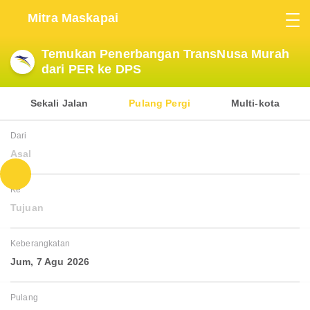
Mitra Maskapai
Temukan Penerbangan TransNusa Murah
dari PER ke DPS
Sekali Jalan
Pulang Pergi
Multi-kota
Dari
Asal
Ke
Tujuan
Keberangkatan
Jum, 7 Agu 2026
Pulang