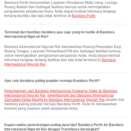
Bandara Perth menawarkan Layanan Penukaran Mata Uang, Lounge,
Ruang Ibadah dan berbagai fasilitas lainnya untuk meningkatkan
pengalaman perjalanan Anda. Anda dapat melihat informasi lengkap
tentang fasilitas dan tata letak terminal di
Bandara Perth
.
Terminal dan fasilitas bandara apa saja yang tersedia di Bandara
Internasional Ngurah Rai?
Bandara Internasional Ngurah Rai menawarkan Ruang Perawatan Bayi,
Ruang Tunggu, Layanan Perbankan/ATM dan berbagai fasilitas lainnya
untuk meningkatkan pengalaman perjalanan Anda. Anda dapat melihat
informasi lengkap tentang fasilitas dan tata letak terminal di
Bandara
Internasional Ngurah Rai
.
Apa rute bandara paling populer menuju Bandara Perth?
penerbangan dari Bandara Internasional Soekarno Hatta ke Bandara
Internasional Ngurah Rai
,
penerbangan dari Bandara Internasional
Zainuddin Abdul Madjid ke Bandara Internasional Ngurah Rai
adalah rute
bandara paling populer menuju Bandara Perth. Rute ini menawarkan
koneksi yang nyaman untuk perjalanan Anda.
Kapan waktu penerbangan paling awal dari Bandara Perth ke Bandara
Internasional Ngurah Rai dengan TransNusa berangkat?