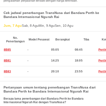
pengalaman perjalanan terbaik dengan harga terendah.
Cek jadwal penerbangan TransNusa dari Bandara Perth ke
Bandara Internasional Ngurah Rai
Jum, 7 Agu
Sab, 8 Agu
Min, 9 Agu
Sen, 10 Agu
No.
Model Pesawat
Berangkat
Tiba
Ko
Penerbangan
8B85
-
05:05
08:45
Perth
8B81
-
14:25
18:05
Perth
8B83
-
20:10
23:55
Perth
Pertanyaan umum tentang penerbangan TransNusa dari
Bandara Perth ke Bandara Internasional Ngurah Rai
Berapa lama penerbangan dari Bandara Perth ke Bandara
Internasional Ngurah Rai dengan TransNusa?