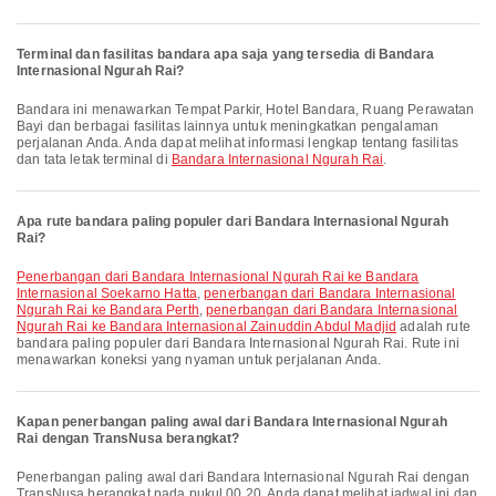
Terminal dan fasilitas bandara apa saja yang tersedia di Bandara
Internasional Ngurah Rai?
Bandara ini menawarkan Tempat Parkir, Hotel Bandara, Ruang Perawatan
Bayi dan berbagai fasilitas lainnya untuk meningkatkan pengalaman
perjalanan Anda. Anda dapat melihat informasi lengkap tentang fasilitas
dan tata letak terminal di
Bandara Internasional Ngurah Rai
.
Apa rute bandara paling populer dari Bandara Internasional Ngurah
Rai?
penerbangan dari Bandara Internasional Ngurah Rai ke Bandara
Internasional Soekarno Hatta
,
penerbangan dari Bandara Internasional
Ngurah Rai ke Bandara Perth
,
penerbangan dari Bandara Internasional
Ngurah Rai ke Bandara Internasional Zainuddin Abdul Madjid
adalah rute
bandara paling populer dari Bandara Internasional Ngurah Rai. Rute ini
menawarkan koneksi yang nyaman untuk perjalanan Anda.
Kapan penerbangan paling awal dari Bandara Internasional Ngurah
Rai dengan TransNusa berangkat?
Penerbangan paling awal dari Bandara Internasional Ngurah Rai dengan
TransNusa berangkat pada pukul 00.20. Anda dapat melihat jadwal ini dan