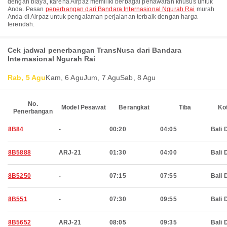
dengan biaya, karena Airpaz memiliki berbagai penawaran khusus untuk
Anda. Pesan
penerbangan dari Bandara Internasional Ngurah Rai
murah
Anda di Airpaz untuk pengalaman perjalanan terbaik dengan harga
terendah.
Cek jadwal penerbangan TransNusa dari Bandara
Internasional Ngurah Rai
Rab, 5 Agu
Kam, 6 Agu
Jum, 7 Agu
Sab, 8 Agu
No.
Model Pesawat
Berangkat
Tiba
Ko
Penerbangan
8B84
-
00:20
04:05
Bali 
8B5888
ARJ-21
01:30
04:00
Bali 
8B5250
-
07:15
07:55
Bali 
8B551
-
07:30
09:55
Bali 
8B5652
ARJ-21
08:05
09:35
Bali 