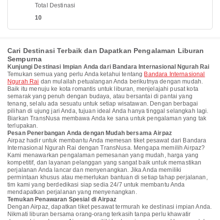
Total Destinasi
10
Cari Destinasi Terbaik dan Dapatkan Pengalaman Liburan
Sempurna
Kunjungi Destinasi Impian Anda dari Bandara Internasional Ngurah Rai
Temukan semua yang perlu Anda ketahui tentang
Bandara Internasional
Ngurah Rai
dan mulailah petualangan Anda berikutnya dengan mudah.
Baik itu menuju ke kota romantis untuk liburan, menjelajahi pusat kota
semarak yang penuh dengan budaya, atau bersantai di pantai yang
tenang, selalu ada sesuatu untuk setiap wisatawan. Dengan berbagai
pilihan di ujung jari Anda, tujuan ideal Anda hanya tinggal selangkah lagi.
Biarkan TransNusa membawa Anda ke sana untuk pengalaman yang tak
terlupakan.
Pesan Penerbangan Anda dengan Mudah bersama Airpaz
Airpaz hadir untuk membantu Anda memesan tiket pesawat dari Bandara
Internasional Ngurah Rai dengan TransNusa. Mengapa memilih Airpaz?
Kami menawarkan pengalaman pemesanan yang mudah, harga yang
kompetitif, dan layanan pelanggan yang sangat baik untuk memastikan
perjalanan Anda lancar dan menyenangkan. Jika Anda memiliki
permintaan khusus atau memerlukan bantuan di setiap tahap perjalanan,
tim kami yang berdedikasi siap sedia 24/7 untuk membantu Anda
mendapatkan perjalanan yang menyenangkan.
Temukan Penawaran Spesial di Airpaz
Dengan Airpaz, dapatkan tiket pesawat termurah ke destinasi impian Anda.
Nikmati liburan bersama orang-orang terkasih tanpa perlu khawatir