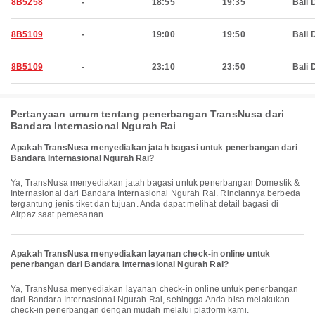
8B5258
-
18:55
19:35
Bali 
8B5109
-
19:00
19:50
Bali 
8B5109
-
23:10
23:50
Bali 
Pertanyaan umum tentang penerbangan TransNusa dari
Bandara Internasional Ngurah Rai
Apakah TransNusa menyediakan jatah bagasi untuk penerbangan dari
Bandara Internasional Ngurah Rai?
Ya, TransNusa menyediakan jatah bagasi untuk penerbangan Domestik &
Internasional dari Bandara Internasional Ngurah Rai. Rinciannya berbeda
tergantung jenis tiket dan tujuan. Anda dapat melihat detail bagasi di
Airpaz saat pemesanan.
Apakah TransNusa menyediakan layanan check-in online untuk
penerbangan dari Bandara Internasional Ngurah Rai?
Ya, TransNusa menyediakan layanan check-in online untuk penerbangan
dari Bandara Internasional Ngurah Rai, sehingga Anda bisa melakukan
check-in penerbangan dengan mudah melalui platform kami.