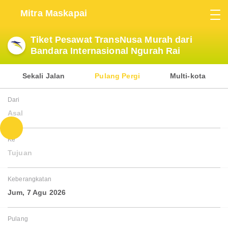
Mitra Maskapai
Tiket Pesawat TransNusa Murah dari
Bandara Internasional Ngurah Rai
Sekali Jalan
Pulang Pergi
Multi-kota
Dari
Asal
Ke
Tujuan
Keberangkatan
Jum, 7 Agu 2026
Pulang