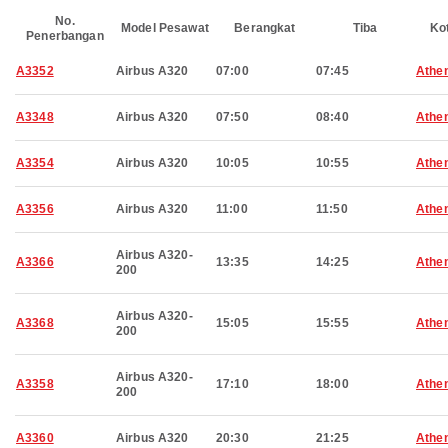
No.
Model Pesawat
Berangkat
Tiba
Ko
Penerbangan
A3352
Airbus A320
07:00
07:45
Athe
A3348
Airbus A320
07:50
08:40
Athe
A3354
Airbus A320
10:05
10:55
Athe
A3356
Airbus A320
11:00
11:50
Athe
Airbus A320-
A3366
13:35
14:25
Athe
200
Airbus A320-
A3368
15:05
15:55
Athe
200
Airbus A320-
A3358
17:10
18:00
Athe
200
A3360
Airbus A320
20:30
21:25
Athe