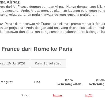
ma Airpaz
u dari Air France dengan bantuan Airpaz. Hanya dengan satu klik, n
an pemesanan Anda, Airpaz menyediakan tim layanan pelanggan yan
ama keluarga tanpa perlu khawatir dengan rencana perjalanan.
z. Pesan tiket pesawat Air France dan nikmati promo menarik. Mela
akan perjalanan Anda dengan add-ons yang dapat disesuaikan, mulai
iket pesawat dan dapatkan pengalaman perjalanan terbaik dengan ha
 France dari Rome ke Paris
Rab, 15 Jul 2026
Kam, 16 Jul 2026
Kota
Banda
rangkat
Tiba
Keberangkatan
Keberang
08:25
Rome
FCO