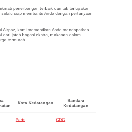
ikmati penerbangan terbaik dan tak terlupakan
g selalu siap membantu Anda dengan pertanyaan
lui Airpaz, kami memastikan Anda mendapatkan
 dari jatah bagasi ekstra, makanan dalam
rga termurah.
ra
Bandara
Kota Kedatangan
katan
Kedatangan
Paris
CDG