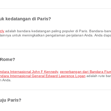
uk kedatangan di Paris?
rly
adalah bandara kedatangan paling populer di Paris. Bandara-ba
 lainnya untuk meningkatkan pengalaman perjalanan Anda. Anda dapat m
i Rome?
ndara Internasional John F Kennedy
,
penerbangan dari Bandara Fium
ndara Internasional General Edward Lawrence Logan
adalah rute ban
n Anda.
uju Paris?