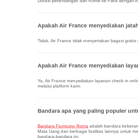
Durasi penerbangan dari Rome ke Paris dengan Ai
Apakah Air France menyediakan jata
Tidak, Air France tidak menyertakan bagasi grat
Apakah Air France menyediakan laya
Ya, Air France menyediakan layanan check-in online untuk penerbangan dari Rome ke Paris, sehingga Anda bisa melakukan check-in penerbangan dengan mudah
melalui platform kami.
Bandara apa yang paling populer un
Bandara Fiumicino Roma
adalah bandara keberan
Mata Uang dan berbagai fasilitas lainnya untuk me
bandara-bandara ini.