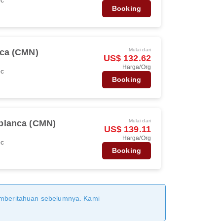
Booking
Mulai dari
ca (CMN)
US$ 132.62
Harga/Org
oc
Booking
Mulai dari
blanca (CMN)
US$ 139.11
Harga/Org
oc
Booking
pemberitahuan sebelumnya. Kami