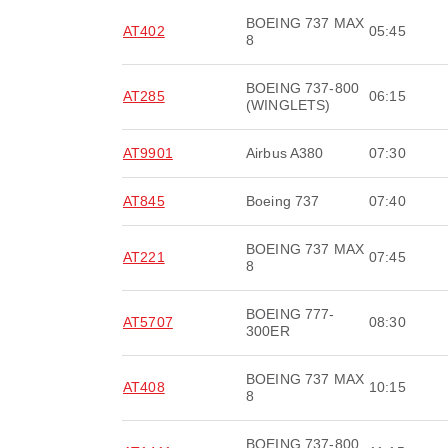
BOEING 737 MAX
AT402
05:45
8
BOEING 737-800
AT285
06:15
(WINGLETS)
AT9901
Airbus A380
07:30
AT845
Boeing 737
07:40
BOEING 737 MAX
AT221
07:45
8
BOEING 777-
AT5707
08:30
300ER
BOEING 737 MAX
AT408
10:15
8
BOEING 737-800