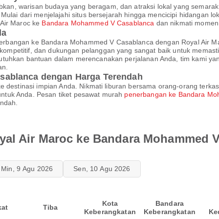
an, warisan budaya yang beragam, dan atraksi lokal yang semarak
ulai dari menjelajahi situs bersejarah hingga mencicipi hidangan lo
 Air Maroc ke
Bandara Mohammed V Casablanca
dan nikmati momen m
da
nerbangan ke Bandara Mohammed V Casablanca dengan Royal Air M
ompetitif, dan dukungan pelanggan yang sangat baik untuk memast
utuhkan bantuan dalam merencanakan perjalanan Anda, tim kami yan
an.
sablanca dengan Harga Terendah
e destinasi impian Anda. Nikmati liburan bersama orang-orang terkas
ntuk Anda. Pesan tiket pesawat murah
penerbangan ke Bandara Mo
endah.
yal Air Maroc ke Bandara Mohammed 
Min, 9 Agu 2026
Sen, 10 Agu 2026
Kota
Bandara
kat
Tiba
Keberangkatan
Keberangkatan
Ke