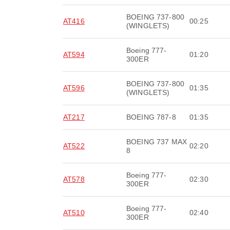
BOEING 737-800
AT416
00:25
(WINGLETS)
Boeing 777-
AT594
01:20
300ER
BOEING 737-800
AT596
01:35
(WINGLETS)
AT217
BOEING 787-8
01:35
BOEING 737 MAX
AT522
02:20
8
Boeing 777-
AT578
02:30
300ER
Boeing 777-
AT510
02:40
300ER