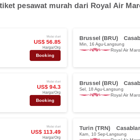
tiket pesawat murah dari Royal Air M
Mulai dari
Brussel (BRU)
Casab
US$ 56.85
Min, 16 Agu
Langsung
Harga/Org
Royal Air Mar
Booking
Mulai dari
Brussel (BRU)
Casab
US$ 94.3
Sel, 18 Agu
Langsung
Harga/Org
Royal Air Mar
Booking
Mulai dari
Turin (TRN)
Casabla
US$ 113.49
Kam, 10 Sep
Langsung
Harga/Org
Royal Air Mar