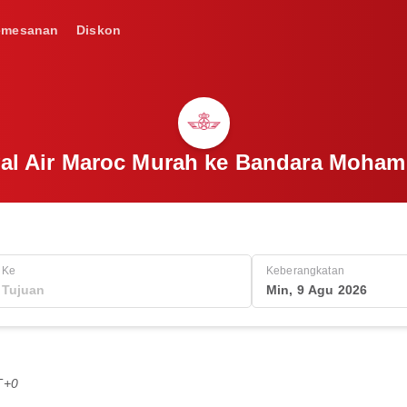
emesanan
Diskon
yal Air Maroc Murah ke Bandara Moha
Ke
Keberangkatan
Min, 9 Agu 2026
T+0