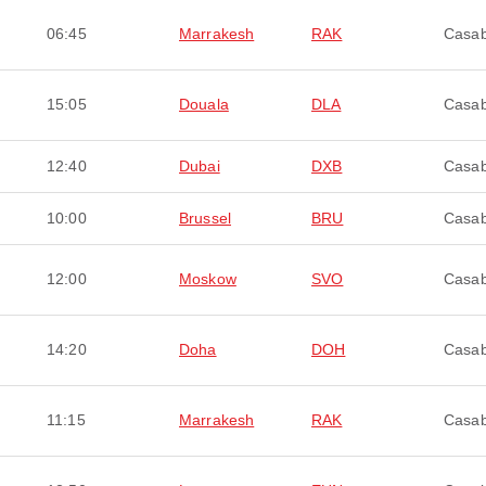
06:45
Marrakesh
RAK
Casab
15:05
Douala
DLA
Casab
12:40
Dubai
DXB
Casab
10:00
Brussel
BRU
Casab
12:00
Moskow
SVO
Casab
14:20
Doha
DOH
Casab
11:15
Marrakesh
RAK
Casab