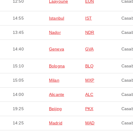
12:50
Laayoune
EUN
Casab
14:55
Istanbul
IST
Casab
13:45
Nador
NDR
Casab
14:40
Geneva
GVA
Casab
15:10
Bologna
BLQ
Casab
15:05
Milan
MXP
Casab
14:00
Alicante
ALC
Casab
19:25
Beijing
PKX
Casab
14:25
Madrid
MAD
Casab