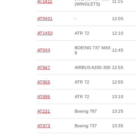
AT1411
11:15
(WINGLETS)
AT9401
-
12:05
AT1453
ATR 72
12:10
BOEING 737 MAX
AT933
12:45
8
AT947
AIRBUS A330-300
12:55
AT955
ATR 72
12:55
AT895
ATR 72
13:10
AT231
Boeing 787
13:25
AT973
Boeing 737
13:35