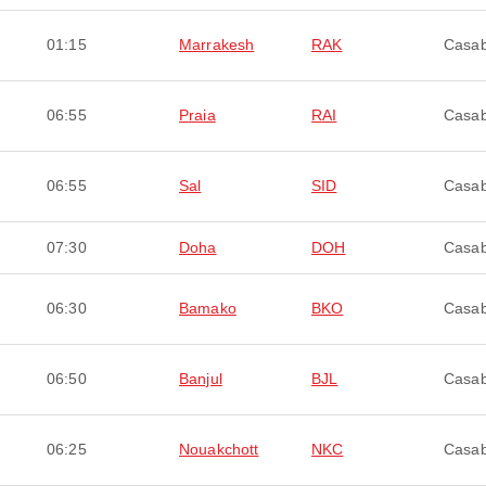
01:15
Marrakesh
RAK
Casab
06:55
Praia
RAI
Casab
06:55
Sal
SID
Casab
07:30
Doha
DOH
Casab
06:30
Bamako
BKO
Casab
06:50
Banjul
BJL
Casab
06:25
Nouakchott
NKC
Casab