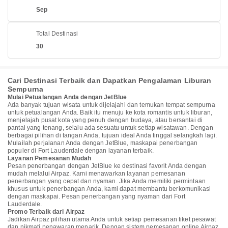
Sep
Total Destinasi
30
Cari Destinasi Terbaik dan Dapatkan Pengalaman Liburan
Sempurna
Mulai Petualangan Anda dengan JetBlue
Ada banyak tujuan wisata untuk dijelajahi dan temukan tempat sempurna
untuk petualangan Anda. Baik itu menuju ke kota romantis untuk liburan,
menjelajah pusat kota yang penuh dengan budaya, atau bersantai di
pantai yang tenang, selalu ada sesuatu untuk setiap wisatawan. Dengan
berbagai pilihan di tangan Anda, tujuan ideal Anda tinggal selangkah lagi.
Mulailah perjalanan Anda dengan JetBlue, maskapai penerbangan
populer di Fort Lauderdale dengan layanan terbaik.
Layanan Pemesanan Mudah
Pesan penerbangan dengan JetBlue ke destinasi favorit Anda dengan
mudah melalui Airpaz. Kami menawarkan layanan pemesanan
penerbangan yang cepat dan nyaman. Jika Anda memiliki permintaan
khusus untuk penerbangan Anda, kami dapat membantu berkomunikasi
dengan maskapai. Pesan penerbangan yang nyaman dari Fort
Lauderdale.
Promo Terbaik dari Airpaz
Jadikan Airpaz pilihan utama Anda untuk setiap pemesanan tiket pesawat
dan nikmati penawaran menarik. Dengan sistem pemesanan online Airpaz