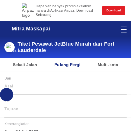
Dapatkan banyak promo eksklusif
hanya di Aplikasi Airpaz. Download
Download
Sekarang!
Mitra Maskapai
Tiket Pesawat JetBlue Murah dari Fort
Lauderdale
Sekali Jalan
Pulang Pergi
Multi-kota
Dari
Asal
Ke
Tujuan
Keberangkatan