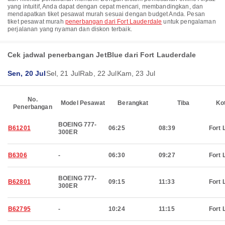
yang intuitif, Anda dapat dengan cepat mencari, membandingkan, dan
mendapatkan tiket pesawat murah sesuai dengan budget Anda. Pesan
tiket pesawat murah
penerbangan dari Fort Lauderdale
untuk pengalaman
perjalanan yang nyaman dan diskon terbaik.
Cek jadwal penerbangan JetBlue dari Fort Lauderdale
Sen, 20 Jul
Sel, 21 Jul
Rab, 22 Jul
Kam, 23 Jul
No.
Model Pesawat
Berangkat
Tiba
Ko
Penerbangan
BOEING 777-
B61201
06:25
08:39
Fort 
300ER
B6306
-
06:30
09:27
Fort 
BOEING 777-
B62801
09:15
11:33
Fort 
300ER
B62795
-
10:24
11:15
Fort 