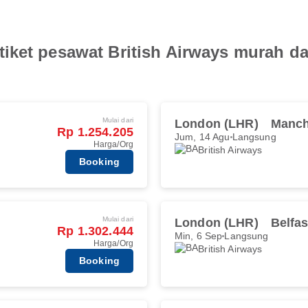
iket pesawat British Airways murah da
Mulai dari
London (LHR)
Manch
Rp 1.254.205
Jum, 14 Agu
Langsung
Harga/Org
British Airways
Booking
Mulai dari
London (LHR)
Belfa
Rp 1.302.444
Min, 6 Sep
Langsung
Harga/Org
British Airways
Booking