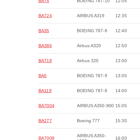
BA75
BOEING 787-10
12:05
BA724
AIRBUS A319
12:35
BA35
BOEING 787-8
12:40
BA386
Airbus A320
12:50
BA718
Airbus 320
13:00
BA5
BOEING 787-9
13:05
BA119
BOEING 787-8
14:00
BA7004
AIRBUS A350-900
15:05
BA277
Boeing 777
15:30
AIRBUS A350-
BA7008
16:00