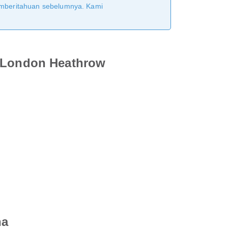
pemberitahuan sebelumnya. Kami
l London Heathrow
na