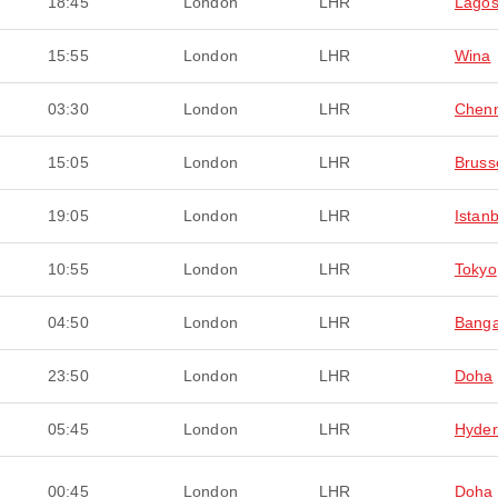
18:45
London
LHR
Lago
15:55
London
LHR
Wina
03:30
London
LHR
Chenn
15:05
London
LHR
Bruss
19:05
London
LHR
Istanb
10:55
London
LHR
Tokyo
04:50
London
LHR
Banga
23:50
London
LHR
Doha
05:45
London
LHR
Hyde
00:45
London
LHR
Doha