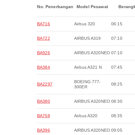
No. Penerbangan
Model Pesawat
Berang
BA716
Airbus 320
06:15
BA722
AIRBUS A319
07:10
BA926
AIRBUS A320NEO
07:10
BA384
Airbus A321 N
07:45
BOEING 777-
BA2297
08:25
300ER
BA380
AIRBUS A320NEO
08:30
BA758
Airbus A320
08:35
BA396
AIRBUS A320NEO
09:05