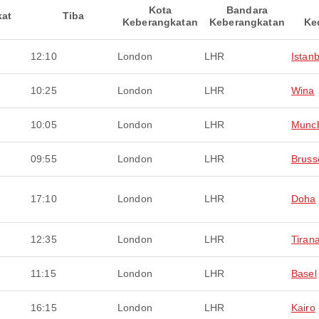
Kota
Bandara
kat
Tiba
Keberangkatan
Keberangkatan
Ke
12:10
London
LHR
Istanb
10:25
London
LHR
Wina
10:05
London
LHR
Munc
09:55
London
LHR
Bruss
17:10
London
LHR
Doha
12:35
London
LHR
Tiran
11:15
London
LHR
Basel
16:15
London
LHR
Kairo