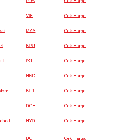
s
LOS
Cek Harga
VIE
Cek Harga
ai
MAA
Cek Harga
el
BRU
Cek Harga
ul
IST
Cek Harga
HND
Cek Harga
lore
BLR
Cek Harga
DOH
Cek Harga
rabad
HYD
Cek Harga
DOH
Cek Harga