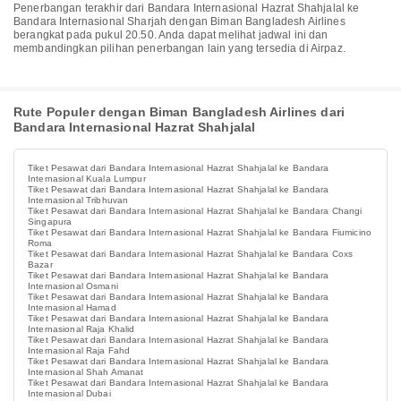
Penerbangan terakhir dari Bandara Internasional Hazrat Shahjalal ke
Bandara Internasional Sharjah dengan Biman Bangladesh Airlines
berangkat pada pukul 20.50. Anda dapat melihat jadwal ini dan
membandingkan pilihan penerbangan lain yang tersedia di Airpaz.
Rute Populer dengan Biman Bangladesh Airlines dari
Bandara Internasional Hazrat Shahjalal
Tiket Pesawat dari Bandara Internasional Hazrat Shahjalal ke Bandara
Internasional Kuala Lumpur
Tiket Pesawat dari Bandara Internasional Hazrat Shahjalal ke Bandara
Internasional Tribhuvan
Tiket Pesawat dari Bandara Internasional Hazrat Shahjalal ke Bandara Changi
Singapura
Tiket Pesawat dari Bandara Internasional Hazrat Shahjalal ke Bandara Fiumicino
Roma
Tiket Pesawat dari Bandara Internasional Hazrat Shahjalal ke Bandara Coxs
Bazar
Tiket Pesawat dari Bandara Internasional Hazrat Shahjalal ke Bandara
Internasional Osmani
Tiket Pesawat dari Bandara Internasional Hazrat Shahjalal ke Bandara
Internasional Hamad
Tiket Pesawat dari Bandara Internasional Hazrat Shahjalal ke Bandara
Internasional Raja Khalid
Tiket Pesawat dari Bandara Internasional Hazrat Shahjalal ke Bandara
Internasional Raja Fahd
Tiket Pesawat dari Bandara Internasional Hazrat Shahjalal ke Bandara
Internasional Shah Amanat
Tiket Pesawat dari Bandara Internasional Hazrat Shahjalal ke Bandara
Internasional Dubai