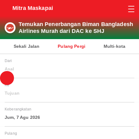
Mitra Maskapai
Temukan Penerbangan Biman Bangladesh
Airlines Murah dari DAC ke SHJ
Sekali Jalan
Pulang Pergi
Multi-kota
Dari
Asal
Ke
Tujuan
Keberangkatan
Jum, 7 Agu 2026
Pulang