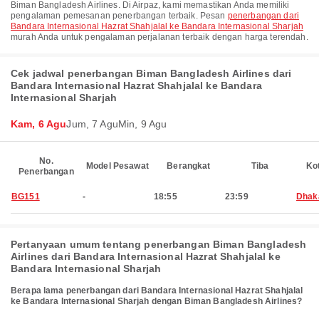
Biman Bangladesh Airlines. Di Airpaz, kami memastikan Anda memiliki
pengalaman pemesanan penerbangan terbaik. Pesan
penerbangan dari
Bandara Internasional Hazrat Shahjalal ke Bandara Internasional Sharjah
murah Anda untuk pengalaman perjalanan terbaik dengan harga terendah.
Cek jadwal penerbangan Biman Bangladesh Airlines dari
Bandara Internasional Hazrat Shahjalal ke Bandara
Internasional Sharjah
Kam, 6 Agu
Jum, 7 Agu
Min, 9 Agu
No.
Model Pesawat
Berangkat
Tiba
Ko
Penerbangan
BG151
-
18:55
23:59
Dhak
Pertanyaan umum tentang penerbangan Biman Bangladesh
Airlines dari Bandara Internasional Hazrat Shahjalal ke
Bandara Internasional Sharjah
Berapa lama penerbangan dari Bandara Internasional Hazrat Shahjalal
ke Bandara Internasional Sharjah dengan Biman Bangladesh Airlines?