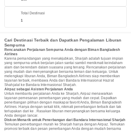
Total Destinasi
1
Cari Destinasi Terbaik dan Dapatkan Pengalaman Liburan
Sempurna
Rencanakan Perjalanan Sempurna Anda dengan Biman Bangladesh
Airlines
Karena pemandangan yang menakjubkan, Sharjah adalah tujuan impian
yang sempurna untuk berjalan-jalan santai sambil menikmati keindaham
alam dan berendam dalam suasana yang tenang. Rencanakan perjalanan
yang mudah dan menyenangkan bersama teman dan keluarga. Untuk
melengkapi liburan Anda, Biman Bangladesh Airlines siap memberikan
layanan terbaik, membawa Anda dari Bandara Internasional Hazrat
Shahjalal ke Bandara Internasional Sharjah.
Airpaz sebagai Asisten Perjalanan Anda
Untuk membantu perjalanan Anda ke Sharjah, Airpaz menawarkan
layanan pemesanan penerbangan yang mudah dan cepat. Dapatkan
penerbangan pilihan dengan maskapai favorit Anda, Biman Bangladesh
Airlines. Hanya dengan sekali klik, nikmati penerbangan terbaik dan tak
terlupakan dari ke . Rasakan liburan menyenangkan bersama keluarga
Anda dengan lancar.
Diskon Menarik untuk Penerbangan dari Bandara Internasional Sharjah
Temukan penerbangan murah ke Sharjah hanya dengan Airpaz. Temukan
promosi terbaik dan pesan penerbangan Anda dengan mudah bersama