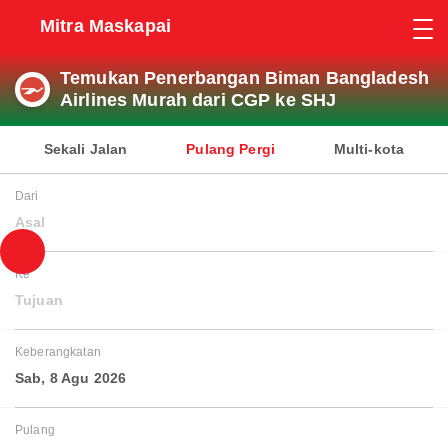
Mitra Maskapai
Temukan Penerbangan Biman Bangladesh
Airlines Murah dari CGP ke SHJ
Sekali Jalan
Pulang Pergi
Multi-kota
Dari
Asal
Ke
Tujuan
Keberangkatan
Sab, 8 Agu 2026
Pulang