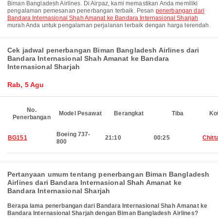
Biman Bangladesh Airlines. Di Airpaz, kami memastikan Anda memiliki
pengalaman pemesanan penerbangan terbaik. Pesan
penerbangan dari
Bandara Internasional Shah Amanat ke Bandara Internasional Sharjah
murah Anda untuk pengalaman perjalanan terbaik dengan harga terendah.
Cek jadwal penerbangan Biman Bangladesh Airlines dari
Bandara Internasional Shah Amanat ke Bandara
Internasional Sharjah
Rab, 5 Agu
No.
Model Pesawat
Berangkat
Tiba
Ko
Penerbangan
Boeing 737-
BG151
21:10
00:25
Chitt
800
Pertanyaan umum tentang penerbangan Biman Bangladesh
Airlines dari Bandara Internasional Shah Amanat ke
Bandara Internasional Sharjah
Berapa lama penerbangan dari Bandara Internasional Shah Amanat ke
Bandara Internasional Sharjah dengan Biman Bangladesh Airlines?