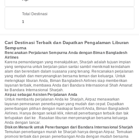
Total Destinasi
1
Cari Destinasi Terbaik dan Dapatkan Pengalaman Liburan
Sempurna
Rencanakan Perjalanan Sempurna Anda dengan Biman Bangladesh
Airlines
Karena pemandangan yang menakjubkan, Sharjah adalah tujuan impian
yang sempurna untuk berjalan-jalan santai sambil menikmati keindaham
alam dan berendam dalam suasana yang tenang. Rencanakan perjalanan
yang mudah dan menyenangkan bersama teman dan keluarga. Untuk
melengkapi liburan Anda, Biman Bangladesh Airlines siap memberikan
layanan terbaik, membawa Anda dari Bandara Internasional Shah Amanat
ke Bandara Internasional Sharjah.
Airpaz sebagai Asisten Perjalanan Anda
Untuk membantu perjalanan Anda ke Sharjah, Airpaz menawarkan
layanan pemesanan penerbangan yang mudah dan cepat. Dapatkan
penerbangan pilihan dengan maskapai favorit Anda, Biman Bangladesh
Airlines. Hanya dengan sekali klik, nikmati penerbangan terbaik dan tak
terlupakan dari ke . Rasakan liburan menyenangkan bersama keluarga
Anda dengan lancar.
Diskon Menarik untuk Penerbangan dari Bandara Internasional Sharjah
Temukan penerbangan murah ke Sharjah hanya dengan Airpaz. Temukan
promosi terbaik dan pesan penerbangan Anda dengan mudah bersama