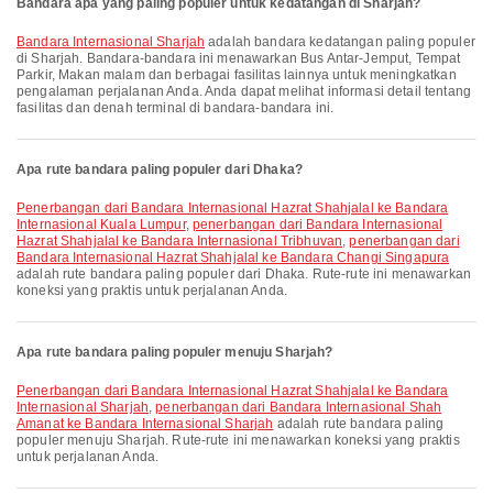
Bandara apa yang paling populer untuk kedatangan di Sharjah?
Bandara Internasional Sharjah
adalah bandara kedatangan paling populer
di Sharjah. Bandara-bandara ini menawarkan Bus Antar-Jemput, Tempat
Parkir, Makan malam dan berbagai fasilitas lainnya untuk meningkatkan
pengalaman perjalanan Anda. Anda dapat melihat informasi detail tentang
fasilitas dan denah terminal di bandara-bandara ini.
Apa rute bandara paling populer dari Dhaka?
penerbangan dari Bandara Internasional Hazrat Shahjalal ke Bandara
Internasional Kuala Lumpur
,
penerbangan dari Bandara Internasional
Hazrat Shahjalal ke Bandara Internasional Tribhuvan
,
penerbangan dari
Bandara Internasional Hazrat Shahjalal ke Bandara Changi Singapura
adalah rute bandara paling populer dari Dhaka. Rute-rute ini menawarkan
koneksi yang praktis untuk perjalanan Anda.
Apa rute bandara paling populer menuju Sharjah?
penerbangan dari Bandara Internasional Hazrat Shahjalal ke Bandara
Internasional Sharjah
,
penerbangan dari Bandara Internasional Shah
Amanat ke Bandara Internasional Sharjah
adalah rute bandara paling
populer menuju Sharjah. Rute-rute ini menawarkan koneksi yang praktis
untuk perjalanan Anda.