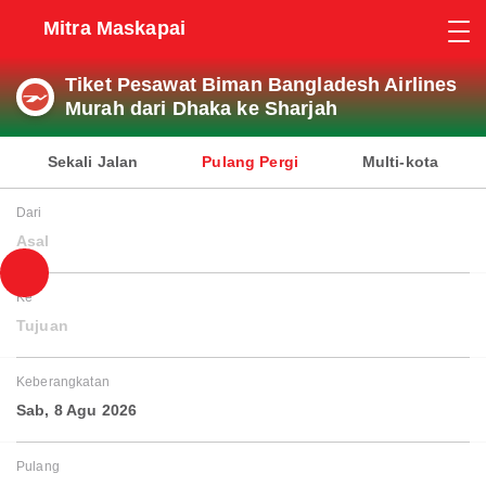
Mitra Maskapai
Tiket Pesawat Biman Bangladesh Airlines
Murah dari Dhaka ke Sharjah
Sekali Jalan
Pulang Pergi
Multi-kota
Dari
Asal
Ke
Tujuan
Keberangkatan
Sab, 8 Agu 2026
Pulang