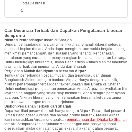
Total Destinasi
1
Cari Destinasi Terbaik dan Dapatkan Pengalaman Liburan
Sempurna
Nikmati Pemandangan Indah di Sharjah
Dengan pemandangannya yang memikat hati, Sharjah dikenal sebagai
destinasi impian dimana Anda dapat menghabiskan waktu berjalan-jalan,
menikmati pemandangan, dan suasana yang tenang. Rencanakan
perjalanan yang mudah dan menyenangkan bersama teman dan keluarga.
Untuk melengkapi liburanmu, Biman Bangladesh Airlines siap memberikan
layanan terbaik dan mengantar Anda dari Sharjah.
Perjalanan Mudah dan Nyaman bersama Airpaz
Temukan penerbangan cepat, mudah, dan terjangkau dari Biman
Bangladesh Airlines dengan bantuan Airpaz. Hanya dengan satu klik,
nikmati penerbangan terbaik dan tak terlupakan dari Dhaka ke Sharjah.
Untuk melengkapi pengalaman pemesanan Anda, Airpaz menyediakan tim
layanan pelanggan yang selalu siap membantu Anda dengan pertanyaan
apa pun. Nikmati liburan yang menyenangkan bersama keluarga tanpa
perlu khawatir dengan rencana perjalanan.
Diskon Perjalanan Terbaik dari Sharjah
Dapatkan tiket pesawat murah hanya dengan Airpaz. Pesan tiket pesawat
Biman Bangladesh Airlines dan nikmati promo menarik. Melalui Airpaz,
kami memastikan Anda mendapatkan
penerbangan dari Dhaka ke Sharjah
terbaik. Sempurnakan perjalanan Anda dengan add-ons yang dapat
disesuaikan, mulai dari jatah bagasi ekstra, makanan dalam pesawat,