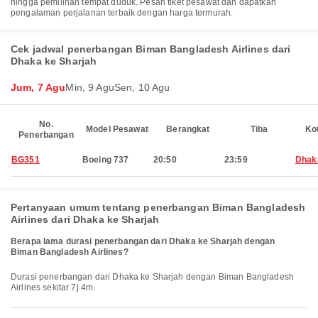
hingga pemilihan tempat duduk. Pesan tiket pesawat dan dapatkan
pengalaman perjalanan terbaik dengan harga termurah.
Cek jadwal penerbangan Biman Bangladesh Airlines dari
Dhaka ke Sharjah
Jum, 7 Agu
Min, 9 Agu
Sen, 10 Agu
No.
Model Pesawat
Berangkat
Tiba
Ko
Penerbangan
BG351
Boeing 737
20:50
23:59
Dhak
Pertanyaan umum tentang penerbangan Biman Bangladesh
Airlines dari Dhaka ke Sharjah
Berapa lama durasi penerbangan dari Dhaka ke Sharjah dengan
Biman Bangladesh Airlines?
Durasi penerbangan dari Dhaka ke Sharjah dengan Biman Bangladesh
Airlines sekitar 7j 4m.