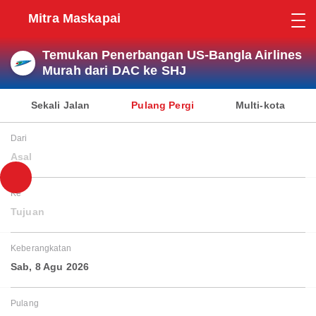
Mitra Maskapai
Temukan Penerbangan US-Bangla Airlines
Murah dari DAC ke SHJ
Sekali Jalan
Pulang Pergi
Multi-kota
Dari
Asal
Ke
Tujuan
Keberangkatan
Sab, 8 Agu 2026
Pulang