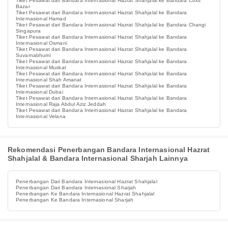
Tiket Pesawat dari Bandara Internasional Hazrat Shahjalal ke Bandara Coxs
Bazar
Tiket Pesawat dari Bandara Internasional Hazrat Shahjalal ke Bandara
Internasional Hamad
Tiket Pesawat dari Bandara Internasional Hazrat Shahjalal ke Bandara Changi
Singapura
Tiket Pesawat dari Bandara Internasional Hazrat Shahjalal ke Bandara
Internasional Osmani
Tiket Pesawat dari Bandara Internasional Hazrat Shahjalal ke Bandara
Suvarnabhumi
Tiket Pesawat dari Bandara Internasional Hazrat Shahjalal ke Bandara
Internasional Muskat
Tiket Pesawat dari Bandara Internasional Hazrat Shahjalal ke Bandara
Internasional Shah Amanat
Tiket Pesawat dari Bandara Internasional Hazrat Shahjalal ke Bandara
Internasional Dubai
Tiket Pesawat dari Bandara Internasional Hazrat Shahjalal ke Bandara
Internasional Raja Abdul Aziz Jeddah
Tiket Pesawat dari Bandara Internasional Hazrat Shahjalal ke Bandara
Internasional Velana
Rekomendasi Penerbangan Bandara Internasional Hazrat
Shahjalal & Bandara Internasional Sharjah Lainnya
Penerbangan Dari Bandara Internasional Hazrat Shahjalal
Penerbangan Dari Bandara Internasional Sharjah
Penerbangan Ke Bandara Internasional Hazrat Shahjalal
Penerbangan Ke Bandara Internasional Sharjah