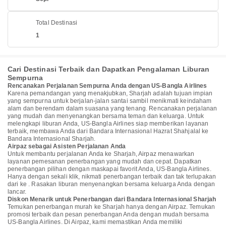
Total Destinasi
1
Cari Destinasi Terbaik dan Dapatkan Pengalaman Liburan
Sempurna
Rencanakan Perjalanan Sempurna Anda dengan US-Bangla Airlines
Karena pemandangan yang menakjubkan, Sharjah adalah tujuan impian
yang sempurna untuk berjalan-jalan santai sambil menikmati keindaham
alam dan berendam dalam suasana yang tenang. Rencanakan perjalanan
yang mudah dan menyenangkan bersama teman dan keluarga. Untuk
melengkapi liburan Anda, US-Bangla Airlines siap memberikan layanan
terbaik, membawa Anda dari Bandara Internasional Hazrat Shahjalal ke
Bandara Internasional Sharjah.
Airpaz sebagai Asisten Perjalanan Anda
Untuk membantu perjalanan Anda ke Sharjah, Airpaz menawarkan
layanan pemesanan penerbangan yang mudah dan cepat. Dapatkan
penerbangan pilihan dengan maskapai favorit Anda, US-Bangla Airlines.
Hanya dengan sekali klik, nikmati penerbangan terbaik dan tak terlupakan
dari ke . Rasakan liburan menyenangkan bersama keluarga Anda dengan
lancar.
Diskon Menarik untuk Penerbangan dari Bandara Internasional Sharjah
Temukan penerbangan murah ke Sharjah hanya dengan Airpaz. Temukan
promosi terbaik dan pesan penerbangan Anda dengan mudah bersama
US-Bangla Airlines. Di Airpaz, kami memastikan Anda memiliki