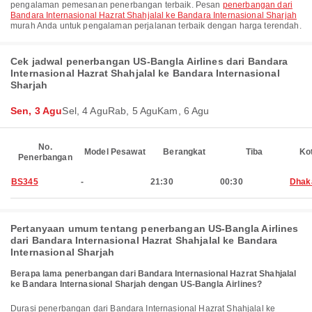
pengalaman pemesanan penerbangan terbaik. Pesan
penerbangan dari
Bandara Internasional Hazrat Shahjalal ke Bandara Internasional Sharjah
murah Anda untuk pengalaman perjalanan terbaik dengan harga terendah.
Cek jadwal penerbangan US-Bangla Airlines dari Bandara
Internasional Hazrat Shahjalal ke Bandara Internasional
Sharjah
Sen, 3 Agu
Sel, 4 Agu
Rab, 5 Agu
Kam, 6 Agu
No.
Model Pesawat
Berangkat
Tiba
Ko
Penerbangan
BS345
-
21:30
00:30
Dhak
Pertanyaan umum tentang penerbangan US-Bangla Airlines
dari Bandara Internasional Hazrat Shahjalal ke Bandara
Internasional Sharjah
Berapa lama penerbangan dari Bandara Internasional Hazrat Shahjalal
ke Bandara Internasional Sharjah dengan US-Bangla Airlines?
Durasi penerbangan dari Bandara Internasional Hazrat Shahjalal ke