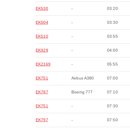
EK530
-
03:20
EK504
-
03:30
EK510
-
03:55
EK929
-
04:00
EK2169
-
05:55
EK751
Airbus A380
07:00
EK787
Boeing 777
07:10
EK751
-
07:30
EK797
-
07:50