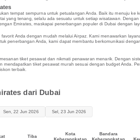
ates
mukan tempat sempurna untuk petualangan Anda. Baik itu menuju ke ko
ai yang tenang, selalu ada sesuatu untuk setiap wisatawan. Dengan b
 dengan Emirates, maskapai penerbangan populer di Dubai dengan lay
i favorit Anda dengan mudah melalui Airpaz. Kami menawarkan lay
untuk penerbangan Anda, kami dapat membantu berkomunikasi deng
emesanan tiket pesawat dan nikmati penawaran menarik. Dengan siste
n mendapatkan tiket pesawat murah sesuai dengan budget Anda. Pe
skon terbaik.
rates dari Dubai
Sen, 22 Jun 2026
Sel, 23 Jun 2026
Kota
Bandara
kat
Tiba
Keberangkatan
Keberangkatan
Ke