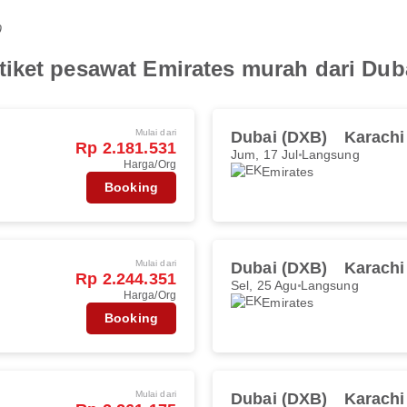
0
iket pesawat Emirates murah dari Dub
Mulai dari
Dubai (DXB)
Karachi
Rp 2.181.531
Jum, 17 Jul
Langsung
Harga/Org
Emirates
Booking
Mulai dari
Dubai (DXB)
Karachi
Rp 2.244.351
Sel, 25 Agu
Langsung
Harga/Org
Emirates
Booking
Mulai dari
Dubai (DXB)
Karachi