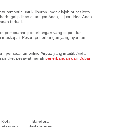
ta romantis untuk liburan, menjelajah pusat kota
erbagai pilihan di tangan Anda, tujuan ideal Anda
anan terbaik.
anan pemesanan penerbangan yang cepat dan
an maskapai. Pesan penerbangan yang nyaman
m pemesanan online Airpaz yang intuitif, Anda
san tiket pesawat murah
penerbangan dari Dubai
Kota
Bandara
datangan
Kedatangan