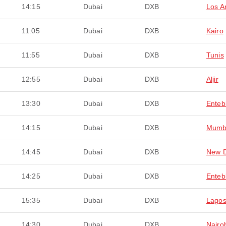
14:15
Dubai
DXB
Los A
11:05
Dubai
DXB
Kairo
11:55
Dubai
DXB
Tunis
12:55
Dubai
DXB
Aljir
13:30
Dubai
DXB
Enteb
14:15
Dubai
DXB
Mumb
14:45
Dubai
DXB
New D
14:25
Dubai
DXB
Enteb
15:35
Dubai
DXB
Lago
14:30
Dubai
DXB
Nairo