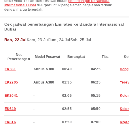
untuk Anda. Pesan tiket pesawat murah
penerbangan ke Bandara
Internasional Dubai
di Airpaz untuk pengalaman perjalanan terbaik
dengan harga terendah.
Cek jadwal penerbangan Emirates ke Bandara Internasional
Dubai
Rab, 22 Jul
Kam, 23 Jul
Jum, 24 Jul
Sab, 25 Jul
No.
Model Pesawat
Berangkat
Tiba
Ko
Penerbangan
EK381
Airbus A380
00:40
04:25
Hong
EK2205
Airbus A380
01:35
06:25
Yere
EK2041
-
02:05
05:15
Kolo
EK649
-
02:55
05:50
Kolo
EK816
-
03:50
07:00
Riya