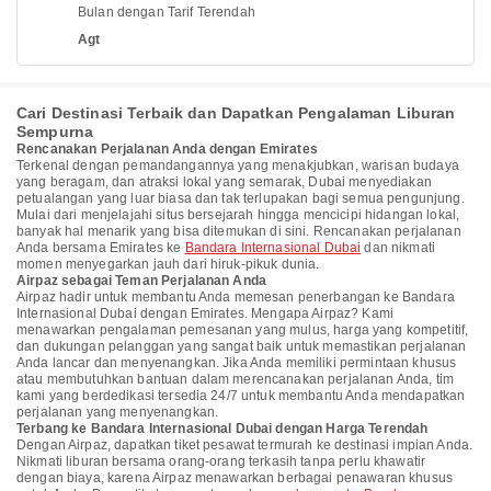
Bulan dengan Tarif Terendah
Agt
Cari Destinasi Terbaik dan Dapatkan Pengalaman Liburan
Sempurna
Rencanakan Perjalanan Anda dengan Emirates
Terkenal dengan pemandangannya yang menakjubkan, warisan budaya
yang beragam, dan atraksi lokal yang semarak, Dubai menyediakan
petualangan yang luar biasa dan tak terlupakan bagi semua pengunjung.
Mulai dari menjelajahi situs bersejarah hingga mencicipi hidangan lokal,
banyak hal menarik yang bisa ditemukan di sini. Rencanakan perjalanan
Anda bersama Emirates ke
Bandara Internasional Dubai
dan nikmati
momen menyegarkan jauh dari hiruk-pikuk dunia.
Airpaz sebagai Teman Perjalanan Anda
Airpaz hadir untuk membantu Anda memesan penerbangan ke Bandara
Internasional Dubai dengan Emirates. Mengapa Airpaz? Kami
menawarkan pengalaman pemesanan yang mulus, harga yang kompetitif,
dan dukungan pelanggan yang sangat baik untuk memastikan perjalanan
Anda lancar dan menyenangkan. Jika Anda memiliki permintaan khusus
atau membutuhkan bantuan dalam merencanakan perjalanan Anda, tim
kami yang berdedikasi tersedia 24/7 untuk membantu Anda mendapatkan
perjalanan yang menyenangkan.
Terbang ke Bandara Internasional Dubai dengan Harga Terendah
Dengan Airpaz, dapatkan tiket pesawat termurah ke destinasi impian Anda.
Nikmati liburan bersama orang-orang terkasih tanpa perlu khawatir
dengan biaya, karena Airpaz menawarkan berbagai penawaran khusus