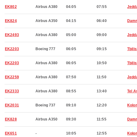
EK802
Airbus A380
04:05
07:55
Jedd
EK824
Airbus A350
04:15
06:40
Dam
EK2493
Airbus A380
05:00
09:00
Jedd
EK2203
Boeing 777
06:05
09:15
Tbilis
EK2203
Airbus A380
06:05
10:50
Tbilis
EK2259
Airbus A380
07:50
11:50
Jedd
EK2333
Airbus A380
08:55
13:40
Tel A
EK2031
Boeing 737
09:10
12:20
Kolo
EK828
Airbus A350
09:30
11:55
Dam
EK651
-
10:05
12:55
Kolo