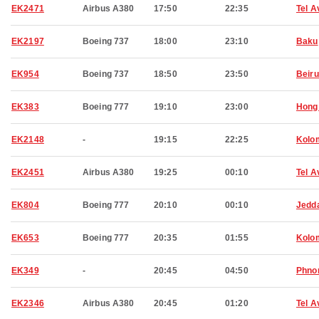
EK2471
Airbus A380
17:50
22:35
Tel A
EK2197
Boeing 737
18:00
23:10
Baku
EK954
Boeing 737
18:50
23:50
Beiru
EK383
Boeing 777
19:10
23:00
Hong
EK2148
-
19:15
22:25
Kolo
EK2451
Airbus A380
19:25
00:10
Tel A
EK804
Boeing 777
20:10
00:10
Jedd
EK653
Boeing 777
20:35
01:55
Kolo
EK349
-
20:45
04:50
Phno
EK2346
Airbus A380
20:45
01:20
Tel A