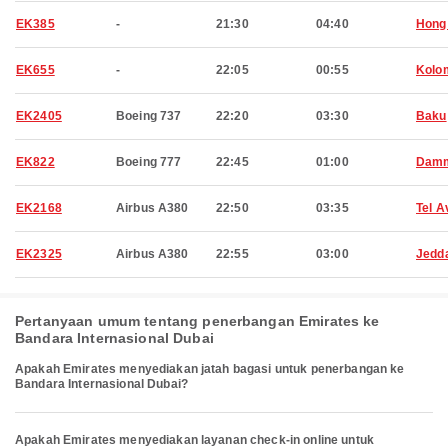
EK385
-
21:30
04:40
Hong
EK655
-
22:05
00:55
Kolo
EK2405
Boeing 737
22:20
03:30
Baku
EK822
Boeing 777
22:45
01:00
Dam
EK2168
Airbus A380
22:50
03:35
Tel A
EK2325
Airbus A380
22:55
03:00
Jedd
Pertanyaan umum tentang penerbangan Emirates ke
Bandara Internasional Dubai
Apakah Emirates menyediakan jatah bagasi untuk penerbangan ke
Bandara Internasional Dubai?
Apakah Emirates menyediakan layanan check-in online untuk