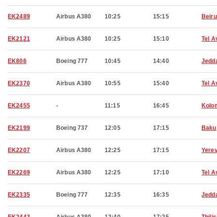
EK2489
Airbus A380
10:25
15:15
Beiru
EK2121
Airbus A380
10:25
15:10
Tel A
EK806
Boeing 777
10:45
14:40
Jedd
EK2370
Airbus A380
10:55
15:40
Tel A
EK2455
-
11:15
16:45
Kolo
EK2199
Boeing 737
12:05
17:15
Baku
EK2207
Airbus A380
12:25
17:15
Yere
EK2269
Airbus A380
12:25
17:10
Tel A
EK2335
Boeing 777
12:35
16:35
Jedd