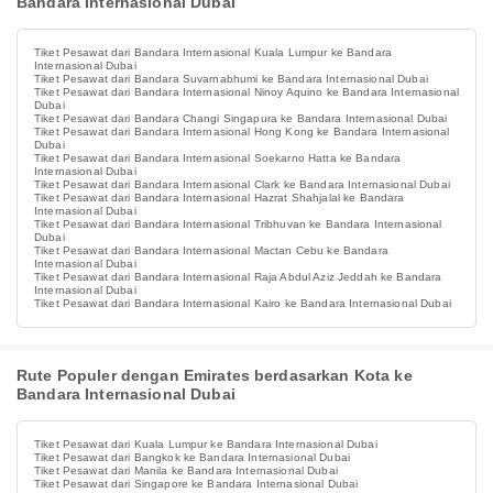
Bandara Internasional Dubai
Tiket Pesawat dari Bandara Internasional Kuala Lumpur ke Bandara
Internasional Dubai
Tiket Pesawat dari Bandara Suvarnabhumi ke Bandara Internasional Dubai
Tiket Pesawat dari Bandara Internasional Ninoy Aquino ke Bandara Internasional
Dubai
Tiket Pesawat dari Bandara Changi Singapura ke Bandara Internasional Dubai
Tiket Pesawat dari Bandara Internasional Hong Kong ke Bandara Internasional
Dubai
Tiket Pesawat dari Bandara Internasional Soekarno Hatta ke Bandara
Internasional Dubai
Tiket Pesawat dari Bandara Internasional Clark ke Bandara Internasional Dubai
Tiket Pesawat dari Bandara Internasional Hazrat Shahjalal ke Bandara
Internasional Dubai
Tiket Pesawat dari Bandara Internasional Tribhuvan ke Bandara Internasional
Dubai
Tiket Pesawat dari Bandara Internasional Mactan Cebu ke Bandara
Internasional Dubai
Tiket Pesawat dari Bandara Internasional Raja Abdul Aziz Jeddah ke Bandara
Internasional Dubai
Tiket Pesawat dari Bandara Internasional Kairo ke Bandara Internasional Dubai
Rute Populer dengan Emirates berdasarkan Kota ke
Bandara Internasional Dubai
Tiket Pesawat dari Kuala Lumpur ke Bandara Internasional Dubai
Tiket Pesawat dari Bangkok ke Bandara Internasional Dubai
Tiket Pesawat dari Manila ke Bandara Internasional Dubai
Tiket Pesawat dari Singapore ke Bandara Internasional Dubai