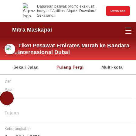
Dapatkan banyak promo eksklusif
hanya di Aplikasi Airpaz. Download
Download
Sekarang!
Mitra Maskapai
Tiket Pesawat Emirates Murah ke Bandara
Internasional Dubai
Sekali Jalan
Pulang Pergi
Multi-kota
Dari
Asal
Ke
Tujuan
Keberangkatan