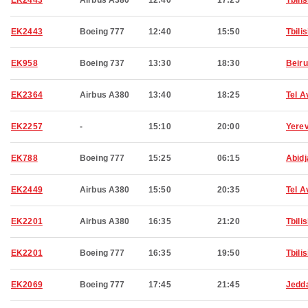
EK2443
Airbus A380
12:40
17:25
Tbilis
EK2443
Boeing 777
12:40
15:50
Tbilis
EK958
Boeing 737
13:30
18:30
Beiru
EK2364
Airbus A380
13:40
18:25
Tel A
EK2257
-
15:10
20:00
Yere
EK788
Boeing 777
15:25
06:15
Abidj
EK2449
Airbus A380
15:50
20:35
Tel A
EK2201
Airbus A380
16:35
21:20
Tbilis
EK2201
Boeing 777
16:35
19:50
Tbilis
EK2069
Boeing 777
17:45
21:45
Jedd