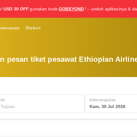
k!
USD 30 OFF
gunakan kode
GOBEYOND
! – unduh aplikasinya & da
emesanan
Diskon
an pesan tiket pesawat Ethiopian Airli
Ke
Keberangkatan
Kam, 30 Jul 2026