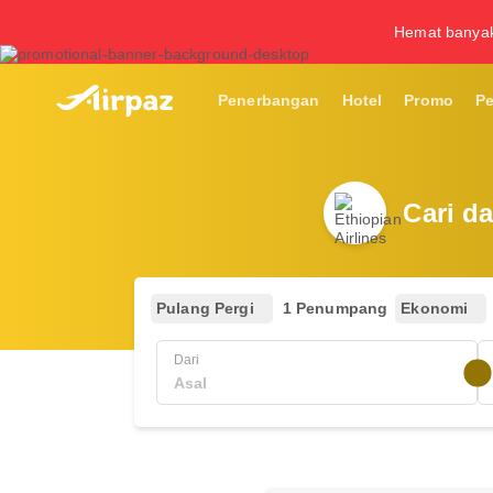
Hemat banya
Penerbangan
Hotel
Promo
P
Cari d
Pulang Pergi
1 Penumpang
Ekonomi
Dari