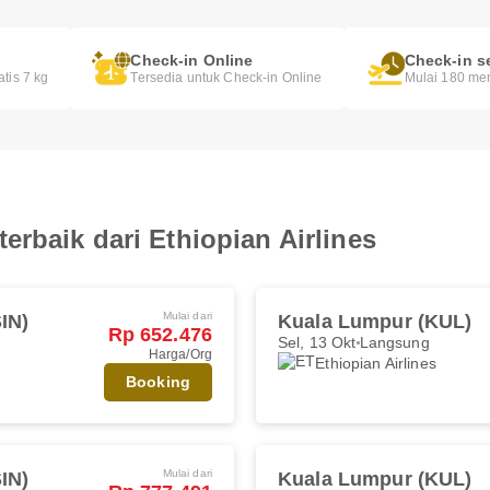
Check-in Online
Check-in s
atis 7 kg
Tersedia untuk Check-in Online
Mulai 180 me
rbaik dari Ethiopian Airlines
Mulai dari
IN)
Kuala Lumpur (KUL)
Rp 652.476
Sel, 13 Okt
Langsung
Harga/Org
Ethiopian Airlines
Booking
Mulai dari
IN)
Kuala Lumpur (KUL)