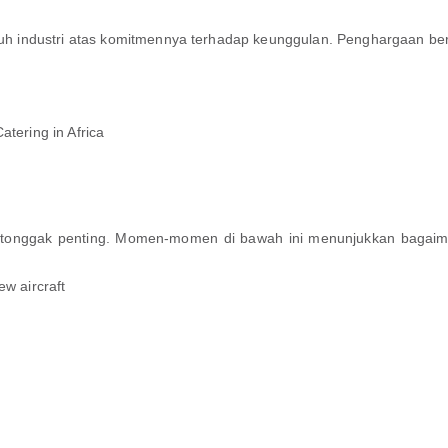
uruh industri atas komitmennya terhadap keunggulan. Penghargaan ber
tering in Africa
mlah tonggak penting. Momen-momen di bawah ini menunjukkan bagai
w aircraft