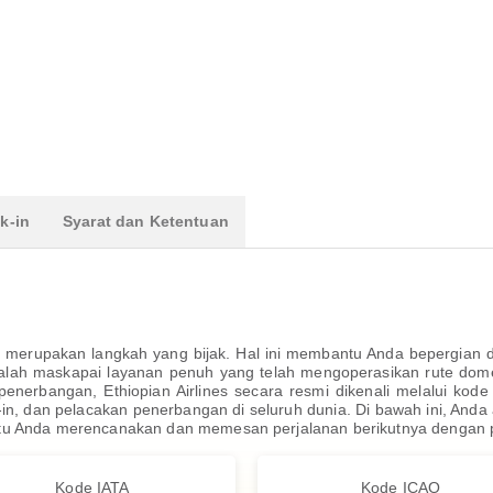
k-in
Syarat dan Ketentuan
 merupakan langkah yang bijak. Hal ini membantu Anda bepergian d
dalah maskapai layanan penuh yang telah mengoperasikan rute dome
i penerbangan, Ethiopian Airlines secara resmi dikenali melalui ko
n, dan pelacakan penerbangan di seluruh dunia. Di bawah ini, Anda
tu Anda merencanakan dan memesan perjalanan berikutnya dengan p
Kode IATA
Kode ICAO