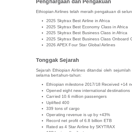
Penghargaan dan Pengakuan
Ethiopian Airlines telah meraih pengakuan di sel
2025 Skytrax Best Airline in Africa
2025 Skytrax Best Economy Class in Africa
2025 Skytrax Best Business Class in Africa
2025 Skytrax Best Business Class Onboard Ca
2026 APEX Four Star Global Airlines
Tonggak Sejarah
Sejarah Ethiopian Airlines ditandai oleh seju
selama bertahun-tahun:
Ethiopian milestone 2017/18 Received +14 ne
Opened eight new international destinations
Carried 10.6 million passengers
Uplifted 400
339 tons of cargo
Operating revenue is up by +43%
Record net profit of 6.8 billion ETB
Rated as 4 Star Airline by SKYTRAX