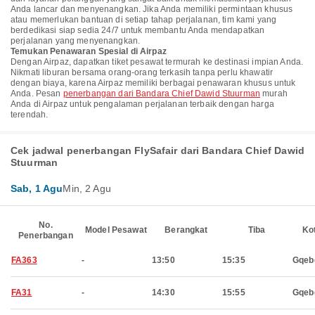
Anda lancar dan menyenangkan. Jika Anda memiliki permintaan khusus
atau memerlukan bantuan di setiap tahap perjalanan, tim kami yang
berdedikasi siap sedia 24/7 untuk membantu Anda mendapatkan
perjalanan yang menyenangkan.
Temukan Penawaran Spesial di Airpaz
Dengan Airpaz, dapatkan tiket pesawat termurah ke destinasi impian Anda.
Nikmati liburan bersama orang-orang terkasih tanpa perlu khawatir
dengan biaya, karena Airpaz memiliki berbagai penawaran khusus untuk
Anda. Pesan
penerbangan dari Bandara Chief Dawid Stuurman
murah
Anda di Airpaz untuk pengalaman perjalanan terbaik dengan harga
terendah.
Cek jadwal penerbangan FlySafair dari Bandara Chief Dawid
Stuurman
Sab, 1 Agu
Min, 2 Agu
No.
Model Pesawat
Berangkat
Tiba
Ko
Penerbangan
FA363
-
13:50
15:35
Gqeb
FA31
-
14:30
15:55
Gqeb