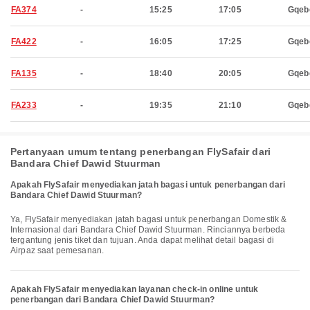
FA374
-
15:25
17:05
Gqeb
FA422
-
16:05
17:25
Gqeb
FA135
-
18:40
20:05
Gqeb
FA233
-
19:35
21:10
Gqeb
Pertanyaan umum tentang penerbangan FlySafair dari
Bandara Chief Dawid Stuurman
Apakah FlySafair menyediakan jatah bagasi untuk penerbangan dari
Bandara Chief Dawid Stuurman?
Ya, FlySafair menyediakan jatah bagasi untuk penerbangan Domestik &
Internasional dari Bandara Chief Dawid Stuurman. Rinciannya berbeda
tergantung jenis tiket dan tujuan. Anda dapat melihat detail bagasi di
Airpaz saat pemesanan.
Apakah FlySafair menyediakan layanan check-in online untuk
penerbangan dari Bandara Chief Dawid Stuurman?