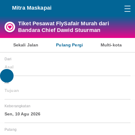
Mitra Maskapai
Tiket Pesawat FlySafair Murah dari
Bandara Chief Dawid Stuurman
Sekali Jalan
Pulang Pergi
Multi-kota
Dari
Asal
Ke
Tujuan
Keberangkatan
Sen, 10 Agu 2026
Pulang