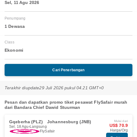
Sel, 11 Agu 2026
Penumpang
1 Dewasa
Class
Ekonomi
Cari Penerbangan
Terakhir diupdate
29 Juli 2026 pukul 04.21 GMT+0
Pesan dan dapatkan promo tiket pesawat FlySafair murah
dari Bandara Chief Dawid Stuurman
Gqeberha (PLZ)
Johannesburg (JNB)
Mulai dari
US$ 70.9
Sel, 18 Agu
Langsung
Harga/Org
FlySafair