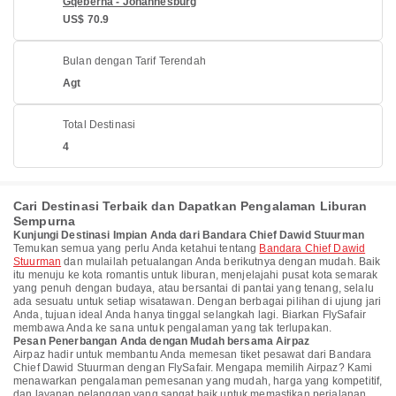
Gqeberha - Johannesburg
US$ 70.9
Bulan dengan Tarif Terendah
Agt
Total Destinasi
4
Cari Destinasi Terbaik dan Dapatkan Pengalaman Liburan
Sempurna
Kunjungi Destinasi Impian Anda dari Bandara Chief Dawid Stuurman
Temukan semua yang perlu Anda ketahui tentang
Bandara Chief Dawid
Stuurman
dan mulailah petualangan Anda berikutnya dengan mudah. Baik
itu menuju ke kota romantis untuk liburan, menjelajahi pusat kota semarak
yang penuh dengan budaya, atau bersantai di pantai yang tenang, selalu
ada sesuatu untuk setiap wisatawan. Dengan berbagai pilihan di ujung jari
Anda, tujuan ideal Anda hanya tinggal selangkah lagi. Biarkan FlySafair
membawa Anda ke sana untuk pengalaman yang tak terlupakan.
Pesan Penerbangan Anda dengan Mudah bersama Airpaz
Airpaz hadir untuk membantu Anda memesan tiket pesawat dari Bandara
Chief Dawid Stuurman dengan FlySafair. Mengapa memilih Airpaz? Kami
menawarkan pengalaman pemesanan yang mudah, harga yang kompetitif,
dan layanan pelanggan yang sangat baik untuk memastikan perjalanan