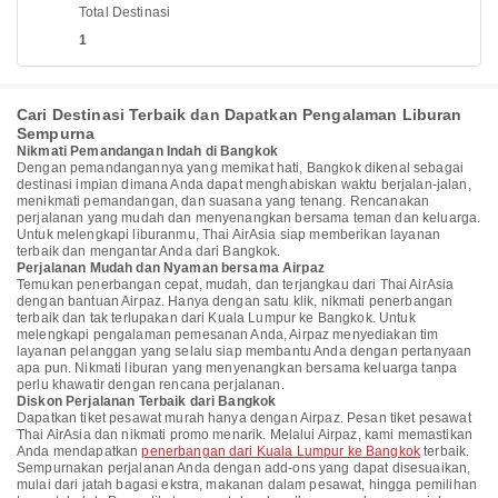
Total Destinasi
1
Cari Destinasi Terbaik dan Dapatkan Pengalaman Liburan
Sempurna
Nikmati Pemandangan Indah di Bangkok
Dengan pemandangannya yang memikat hati, Bangkok dikenal sebagai
destinasi impian dimana Anda dapat menghabiskan waktu berjalan-jalan,
menikmati pemandangan, dan suasana yang tenang. Rencanakan
perjalanan yang mudah dan menyenangkan bersama teman dan keluarga.
Untuk melengkapi liburanmu, Thai AirAsia siap memberikan layanan
terbaik dan mengantar Anda dari Bangkok.
Perjalanan Mudah dan Nyaman bersama Airpaz
Temukan penerbangan cepat, mudah, dan terjangkau dari Thai AirAsia
dengan bantuan Airpaz. Hanya dengan satu klik, nikmati penerbangan
terbaik dan tak terlupakan dari Kuala Lumpur ke Bangkok. Untuk
melengkapi pengalaman pemesanan Anda, Airpaz menyediakan tim
layanan pelanggan yang selalu siap membantu Anda dengan pertanyaan
apa pun. Nikmati liburan yang menyenangkan bersama keluarga tanpa
perlu khawatir dengan rencana perjalanan.
Diskon Perjalanan Terbaik dari Bangkok
Dapatkan tiket pesawat murah hanya dengan Airpaz. Pesan tiket pesawat
Thai AirAsia dan nikmati promo menarik. Melalui Airpaz, kami memastikan
Anda mendapatkan
penerbangan dari Kuala Lumpur ke Bangkok
terbaik.
Sempurnakan perjalanan Anda dengan add-ons yang dapat disesuaikan,
mulai dari jatah bagasi ekstra, makanan dalam pesawat, hingga pemilihan