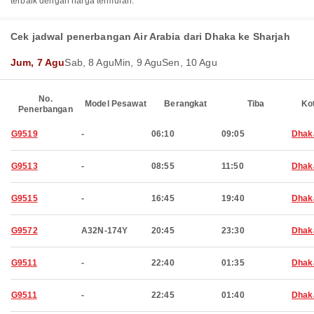
terbaik dengan harga termurah.
Cek jadwal penerbangan Air Arabia dari Dhaka ke Sharjah
Jum, 7 Agu
Sab, 8 Agu
Min, 9 Agu
Sen, 10 Agu
No.
Model Pesawat
Berangkat
Tiba
Ko
Penerbangan
G9519
-
06:10
09:05
Dhak
G9513
-
08:55
11:50
Dhak
G9515
-
16:45
19:40
Dhak
G9572
A32N-174Y
20:45
23:30
Dhak
G9511
-
22:40
01:35
Dhak
G9511
-
22:45
01:40
Dhak