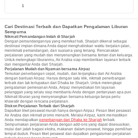
1
Cari Destinasi Terbaik dan Dapatkan Pengalaman Liburan
Sempurna
Nikmati Pemandangan Indah di Sharjah
Dengan pemandangannya yang memikat hati, Sharjah dikenal sebagai
destinasi impian dimana Anda dapat menghabiskan waktu berjalan-jalan,
menikmati pemandangan, dan suasana yang tenang. Rencanakan
perjalanan yang mudah dan menyenangkan bersama teman dan keluarga.
Untuk melengkapi liburanmu, Air Arabia siap memberikan layanan terbaik
dan mengantar Anda dari Sharjah.
Perjalanan Mudah dan Nyaman bersama Airpaz
Temukan penerbangan cepat, mudah, dan terjangkau dari Air Arabia
dengan bantuan Airpaz. Hanya dengan satu klik, nikmati penerbangan
terbaik dan tak terlupakan dari Dhaka ke Sharjah. Untuk melengkapi
pengalaman pemesanan Anda, Airpaz menyediakan tim layanan
pelanggan yang selalu siap membantu Anda dengan pertanyaan apa pun.
Nikmati liburan yang menyenangkan bersama keluarga tanpa perlu
khawatir dengan rencana perjalanan.
Diskon Perjalanan Terbaik dari Sharjah
Dapatkan tiket pesawat murah hanya dengan Airpaz. Pesan tiket pesawat
Air Arabia dan nikmati promo menarik. Melalui Airpaz, kami memastikan
Anda mendapatkan
penerbangan dari Dhaka ke Sharjah
terbaik.
Sempurnakan perjalanan Anda dengan add-ons yang dapat disesuaikan,
mulai dari jatah bagasi ekstra, makanan dalam pesawat, hingga pemilihan
tempat duduk. Pesan tiket pesawat dan dapatkan pengalaman perjalanan