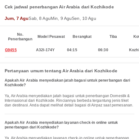
Cek jadwal penerbangan Air Arabia dari Kozhikode
Jum, 7 Agu
Sab, 8 Agu
Min, 9 Agu
Sen, 10 Agu
No.
Model Pesawat
Berangkat
Tiba
Ko
Penerbangan
G9455
A32I-174Y
04:15
06:30
Kozh
Pertanyaan umum tentang Air Arabia dari Kozhikode
Apakah Air Arabia menyediakan jatah bagasi untuk penerbangan dari
Kozhikode?
Ya, Air Arabia menyediakan jatah bagasi untuk penerbangan Domestik &
Internasional dari Kozhikode. Rinciannya berbeda tergantung jenis tiket
dan destinasi. Anda dapat melihat detail bagasi di Airpaz saat pemesanan.
Apakah Air Arabia menyediakan layanan check-in online untuk
penerbangan dari Kozhikode?
Ya, Air Arabia menyediakan layanan check-in online untuk penerbangan