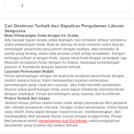
1
Cari Destinasi Terbaik dan Dapatkan Pengalaman Liburan
Sempurna
Mulai Petualangan Anda dengan Air Arabia
Ada banyak tujuan wisata untuk dijelajahi dan temukan tempat sempurna
untuk petualangan Anda. Baik itu menuju ke kota romantis untuk liburan,
menjelajah pusat kota yang penuh dengan budaya, atau bersantai di
pantai yang tenang, selalu ada sesuatu untuk setiap wisatawan. Dengan
berbagai pilihan di tangan Anda, tujuan ideal Anda tinggal selangkah lagi.
Mulailah perjalanan Anda dengan Air Arabia, maskapai penerbangan
populer di Kozhikode dengan layanan terbaik.
Layanan Pemesanan Mudah
Pesan penerbangan dengan Air Arabia ke destinasi favorit Anda dengan
mudah melalui Airpaz. Kami menawarkan layanan pemesanan
penerbangan yang cepat dan nyaman. Jika Anda memiliki permintaan
khusus untuk penerbangan Anda, kami dapat membantu berkomunikasi
dengan maskapai. Pesan penerbangan yang nyaman dari Kozhikode.
Promo Terbaik dari Airpaz
Jadikan Airpaz pilihan utama Anda untuk setiap pemesanan tiket pesawat
dan nikmati penawaran menarik. Dengan sistem pemesanan online Airpaz
yang intuitif, Anda dapat dengan cepat mencari, membandingkan, dan
mendapatkan tiket pesawat murah sesuai dengan budget Anda. Pesan
tiket pesawat murah
penerbangan dari Kozhikode
untuk pengalaman
perjalanan yang nyaman dan diskon terbaik.