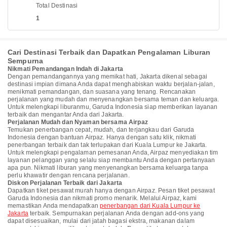
Total Destinasi
1
Cari Destinasi Terbaik dan Dapatkan Pengalaman Liburan
Sempurna
Nikmati Pemandangan Indah di Jakarta
Dengan pemandangannya yang memikat hati, Jakarta dikenal sebagai
destinasi impian dimana Anda dapat menghabiskan waktu berjalan-jalan,
menikmati pemandangan, dan suasana yang tenang. Rencanakan
perjalanan yang mudah dan menyenangkan bersama teman dan keluarga.
Untuk melengkapi liburanmu, Garuda Indonesia siap memberikan layanan
terbaik dan mengantar Anda dari Jakarta.
Perjalanan Mudah dan Nyaman bersama Airpaz
Temukan penerbangan cepat, mudah, dan terjangkau dari Garuda
Indonesia dengan bantuan Airpaz. Hanya dengan satu klik, nikmati
penerbangan terbaik dan tak terlupakan dari Kuala Lumpur ke Jakarta.
Untuk melengkapi pengalaman pemesanan Anda, Airpaz menyediakan tim
layanan pelanggan yang selalu siap membantu Anda dengan pertanyaan
apa pun. Nikmati liburan yang menyenangkan bersama keluarga tanpa
perlu khawatir dengan rencana perjalanan.
Diskon Perjalanan Terbaik dari Jakarta
Dapatkan tiket pesawat murah hanya dengan Airpaz. Pesan tiket pesawat
Garuda Indonesia dan nikmati promo menarik. Melalui Airpaz, kami
memastikan Anda mendapatkan
penerbangan dari Kuala Lumpur ke
Jakarta
terbaik. Sempurnakan perjalanan Anda dengan add-ons yang
dapat disesuaikan, mulai dari jatah bagasi ekstra, makanan dalam