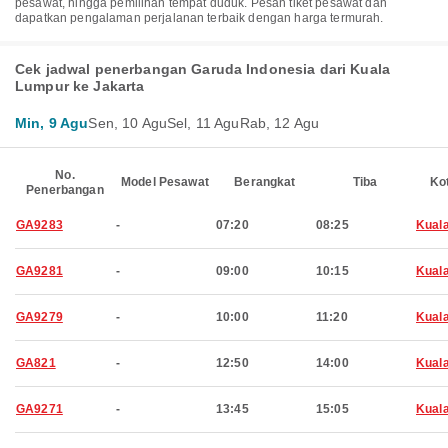
pesawat, hingga pemilihan tempat duduk. Pesan tiket pesawat dan
dapatkan pengalaman perjalanan terbaik dengan harga termurah.
Cek jadwal penerbangan Garuda Indonesia dari Kuala
Lumpur ke Jakarta
Min, 9 Agu
Sen, 10 Agu
Sel, 11 Agu
Rab, 12 Agu
No.
Model Pesawat
Berangkat
Tiba
Ko
Penerbangan
GA9283
-
07:20
08:25
Kual
GA9281
-
09:00
10:15
Kual
GA9279
-
10:00
11:20
Kual
GA821
-
12:50
14:00
Kual
GA9271
-
13:45
15:05
Kual