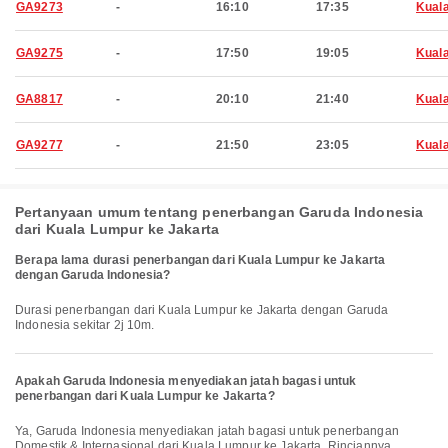
GA9273
-
16:10
17:35
Kual
GA9275
-
17:50
19:05
Kual
GA8817
-
20:10
21:40
Kual
GA9277
-
21:50
23:05
Kual
Pertanyaan umum tentang penerbangan Garuda Indonesia
dari Kuala Lumpur ke Jakarta
Berapa lama durasi penerbangan dari Kuala Lumpur ke Jakarta
dengan Garuda Indonesia?
Durasi penerbangan dari Kuala Lumpur ke Jakarta dengan Garuda
Indonesia sekitar 2j 10m.
Apakah Garuda Indonesia menyediakan jatah bagasi untuk
penerbangan dari Kuala Lumpur ke Jakarta?
Ya, Garuda Indonesia menyediakan jatah bagasi untuk penerbangan
Domestik & Internasional dari Kuala Lumpur ke Jakarta. Rinciannya