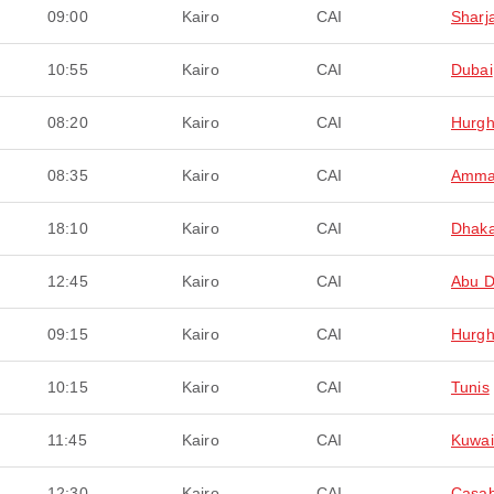
09:00
Kairo
CAI
Sharj
10:55
Kairo
CAI
Dubai
08:20
Kairo
CAI
Hurg
08:35
Kairo
CAI
Amm
18:10
Kairo
CAI
Dhak
12:45
Kairo
CAI
Abu D
09:15
Kairo
CAI
Hurg
10:15
Kairo
CAI
Tunis
11:45
Kairo
CAI
Kuwai
12:30
Kairo
CAI
Casab