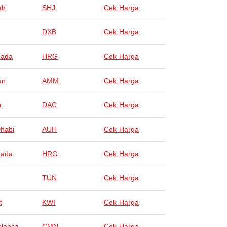
ah
SHJ
Cek Harga
DXB
Cek Harga
hada
HRG
Cek Harga
an
AMM
Cek Harga
a
DAC
Cek Harga
habi
AUH
Cek Harga
hada
HRG
Cek Harga
TUN
Cek Harga
t
KWI
Cek Harga
lanca
CMN
Cek Harga