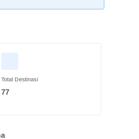
Total Destinasi
77
na