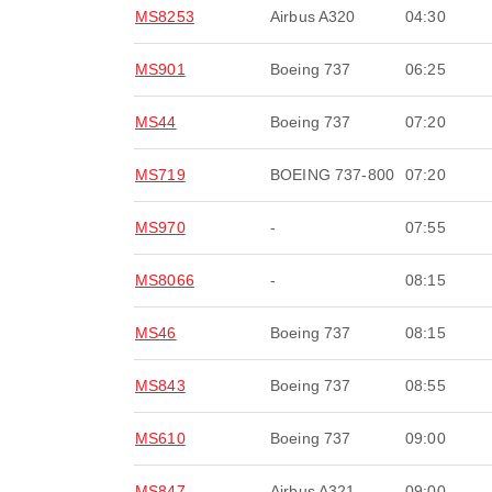
MS8253
Airbus A320
04:30
MS901
Boeing 737
06:25
MS44
Boeing 737
07:20
MS719
BOEING 737-800
07:20
MS970
-
07:55
MS8066
-
08:15
MS46
Boeing 737
08:15
MS843
Boeing 737
08:55
MS610
Boeing 737
09:00
MS847
Airbus A321
09:00