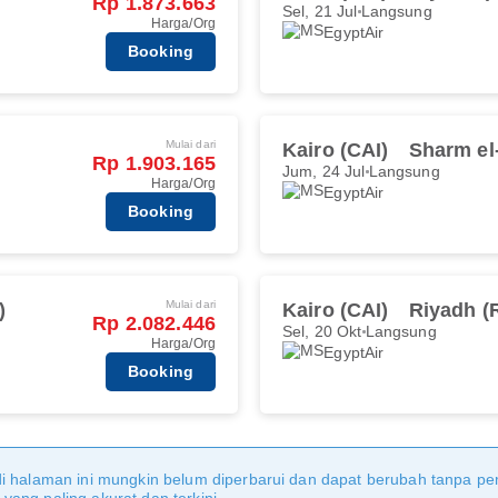
Rp 1.873.663
Sel, 21 Jul
Langsung
Harga/Org
EgyptAir
Booking
Mulai dari
Kairo (CAI)
Sharm el
Rp 1.903.165
Jum, 24 Jul
Langsung
Harga/Org
EgyptAir
Booking
Mulai dari
)
Kairo (CAI)
Riyadh (
Rp 2.082.446
Sel, 20 Okt
Langsung
Harga/Org
EgyptAir
Booking
di halaman ini mungkin belum diperbarui dan dapat berubah tanpa 