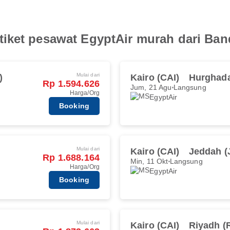
iket pesawat EgyptAir murah dari Band
Mulai dari
)
Kairo (CAI)
Hurghad
Rp 1.594.626
Jum, 21 Agu
Langsung
Harga/Org
EgyptAir
Booking
Mulai dari
Kairo (CAI)
Jeddah (
Rp 1.688.164
Min, 11 Okt
Langsung
Harga/Org
EgyptAir
Booking
Mulai dari
Kairo (CAI)
Riyadh (