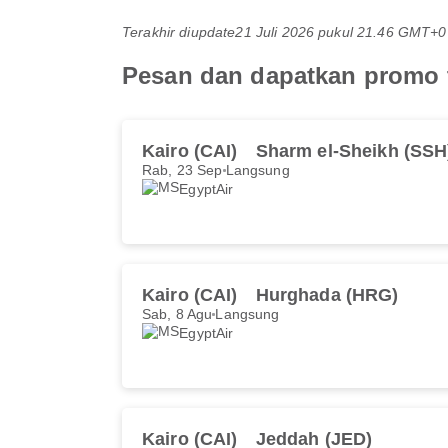
Terakhir diupdate
21 Juli 2026 pukul 21.46 GMT+0
Pesan dan dapatkan promo t
Kairo (CAI)
Sharm el-Sheikh (SSH
Rab, 23 Sep
Langsung
EgyptAir
Kairo (CAI)
Hurghada (HRG)
Sab, 8 Agu
Langsung
EgyptAir
Kairo (CAI)
Jeddah (JED)