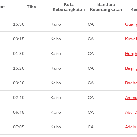
Kota
Bandara
kat
Tiba
Keberangkatan
Keberangkatan
Ke
15:30
Kairo
CAI
Guan
03:15
Kairo
CAI
Kuwai
01:30
Kairo
CAI
Hurg
15:20
Kairo
CAI
Beijin
03:20
Kairo
CAI
Bagh
02:40
Kairo
CAI
Amm
06:45
Kairo
CAI
Abu D
07:05
Kairo
CAI
Addis