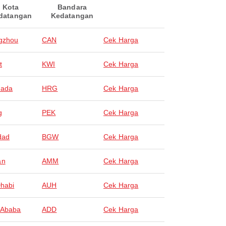
Kota
Bandara
datangan
Kedatangan
gzhou
CAN
Cek Harga
t
KWI
Cek Harga
hada
HRG
Cek Harga
g
PEK
Cek Harga
dad
BGW
Cek Harga
an
AMM
Cek Harga
habi
AUH
Cek Harga
 Ababa
ADD
Cek Harga