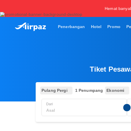
Hemat banya
Penerbangan
Hotel
Promo
P
Tiket Pesaw
Pulang Pergi
1 Penumpang
Ekonomi
Dari