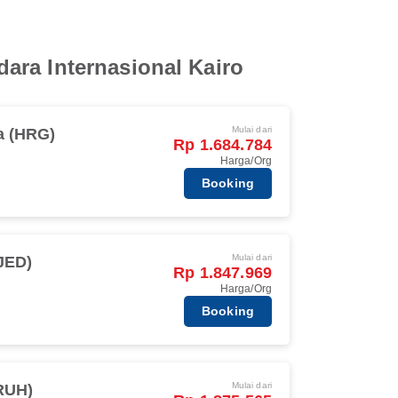
ara Internasional Kairo
Mulai dari
a (HRG)
Rp 1.684.784
Harga/Org
Booking
Mulai dari
JED)
Rp 1.847.969
Harga/Org
Booking
Mulai dari
RUH)