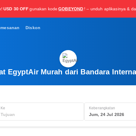
k!
USD 30 OFF
gunakan kode
GOBEYOND
! – unduh aplikasinya & da
emesanan
Diskon
at EgyptAir Murah dari Bandara Interna
Ke
Keberangkatan
Jum, 24 Jul 2026