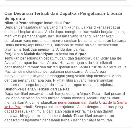
Cari Destinasi Terbaik dan Dapatkan Pengalaman Liburan
Sempurna
Nikmati Pemandangan Indah di La Paz
Dengan pemandangannya yang memikat hati, La Paz dikenal sebagai
destinasi impian dimana Anda dapat menghabiskan waktu berjalan-jalan,
menikmati pemandangan, dan suasana yang tenang. Rencanakan
perjalanan yang mudah dan menyenangkan bersama teman dan keluarga.
Untuk melengkapi liburanmu, Boliviana de Aviación siap memberikan
layanan terbaik dan mengantar Anda dari La Paz.
Perjalanan Mudah dan Nyaman bersama Airpaz
Temukan penerbangan cepat, mudah, dan terjangkau dari Boliviana de
Aviación dengan bantuan Airpaz. Hanya dengan satu klik, nikmati
penerbangan terbaik dan tak terlupakan dari Santa Cruz de la Sierra ke La
Paz. Untuk melengkapi pengalaman pemesanan Anda, Airpaz
menyediakan tim layanan pelanggan yang selalu siap membantu Anda
dengan pertanyaan apa pun. Nikmati liburan yang menyenangkan
bersama keluarga tanpa perlu khawatir dengan rencana perjalanan.
Diskon Perjalanan Terbaik dari La Paz
Dapatkan tiket pesawat murah hanya dengan Airpaz. Pesan tiket pesawat
Boliviana de Aviación dan nikmati promo menarik. Melalui Airpaz, kami
memastikan Anda mendapatkan
penerbangan dari Santa Cruz de la Sierra
ke La Paz
terbaik. Sempurnakan perjalanan Anda dengan add-ons yang
dapat disesuaikan, mulai dari jatah bagasi ekstra, makanan dalam
pesawat, hingga pemilihan tempat duduk. Pesan tiket pesawat dan
dapatkan pengalaman perjalanan terbaik dengan harga termurah.