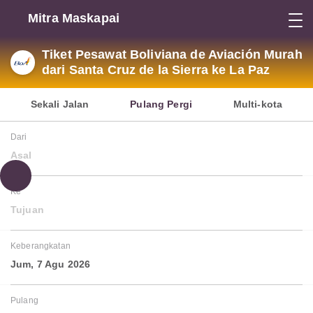
Mitra Maskapai
Tiket Pesawat Boliviana de Aviación Murah
dari Santa Cruz de la Sierra ke La Paz
Sekali Jalan
Pulang Pergi
Multi-kota
Dari
Asal
Ke
Tujuan
Keberangkatan
Jum, 7 Agu 2026
Pulang