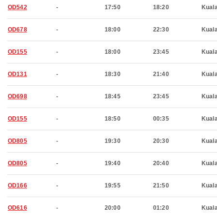
OD542
-
17:50
18:20
Kual
OD678
-
18:00
22:30
Kual
OD155
-
18:00
23:45
Kual
OD131
-
18:30
21:40
Kual
OD698
-
18:45
23:45
Kual
OD155
-
18:50
00:35
Kual
OD805
-
19:30
20:30
Kual
OD805
-
19:40
20:40
Kual
OD166
-
19:55
21:50
Kual
OD616
-
20:00
01:20
Kual