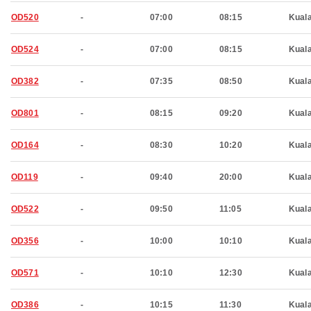
OD520
-
07:00
08:15
Kual
OD524
-
07:00
08:15
Kual
OD382
-
07:35
08:50
Kual
OD801
-
08:15
09:20
Kual
OD164
-
08:30
10:20
Kual
OD119
-
09:40
20:00
Kual
OD522
-
09:50
11:05
Kual
OD356
-
10:00
10:10
Kual
OD571
-
10:10
12:30
Kual
OD386
-
10:15
11:30
Kual