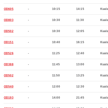
OD605
-
10:15
14:15
Kual
OD803
-
10:30
11:30
Kual
OD502
-
10:30
12:05
Kual
OD151
-
10:40
16:15
Kual
OD526
-
11:25
12:40
Kual
OD388
-
11:45
13:00
Kual
OD502
-
11:50
13:25
Kual
OD540
-
12:00
12:30
Kual
OD193
-
14:00
21:45
Kual