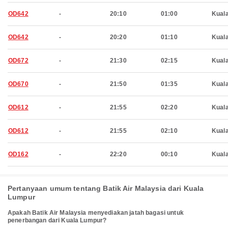
OD642
-
20:10
01:00
Kual
OD642
-
20:20
01:10
Kual
OD672
-
21:30
02:15
Kual
OD670
-
21:50
01:35
Kual
OD612
-
21:55
02:20
Kual
OD612
-
21:55
02:10
Kual
OD162
-
22:20
00:10
Kual
Pertanyaan umum tentang Batik Air Malaysia dari Kuala
Lumpur
Apakah Batik Air Malaysia menyediakan jatah bagasi untuk
penerbangan dari Kuala Lumpur?