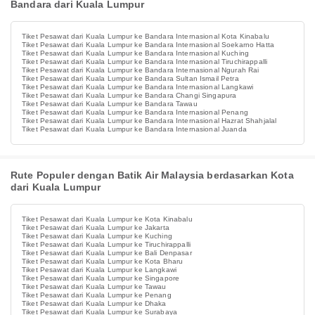
Bandara dari Kuala Lumpur
Tiket Pesawat dari Kuala Lumpur ke Bandara Internasional Kota Kinabalu
Tiket Pesawat dari Kuala Lumpur ke Bandara Internasional Soekarno Hatta
Tiket Pesawat dari Kuala Lumpur ke Bandara Internasional Kuching
Tiket Pesawat dari Kuala Lumpur ke Bandara Internasional Tiruchirappalli
Tiket Pesawat dari Kuala Lumpur ke Bandara Internasional Ngurah Rai
Tiket Pesawat dari Kuala Lumpur ke Bandara Sultan Ismail Petra
Tiket Pesawat dari Kuala Lumpur ke Bandara Internasional Langkawi
Tiket Pesawat dari Kuala Lumpur ke Bandara Changi Singapura
Tiket Pesawat dari Kuala Lumpur ke Bandara Tawau
Tiket Pesawat dari Kuala Lumpur ke Bandara Internasional Penang
Tiket Pesawat dari Kuala Lumpur ke Bandara Internasional Hazrat Shahjalal
Tiket Pesawat dari Kuala Lumpur ke Bandara Internasional Juanda
Rute Populer dengan Batik Air Malaysia berdasarkan Kota
dari Kuala Lumpur
Tiket Pesawat dari Kuala Lumpur ke Kota Kinabalu
Tiket Pesawat dari Kuala Lumpur ke Jakarta
Tiket Pesawat dari Kuala Lumpur ke Kuching
Tiket Pesawat dari Kuala Lumpur ke Tiruchirappalli
Tiket Pesawat dari Kuala Lumpur ke Bali Denpasar
Tiket Pesawat dari Kuala Lumpur ke Kota Bharu
Tiket Pesawat dari Kuala Lumpur ke Langkawi
Tiket Pesawat dari Kuala Lumpur ke Singapore
Tiket Pesawat dari Kuala Lumpur ke Tawau
Tiket Pesawat dari Kuala Lumpur ke Penang
Tiket Pesawat dari Kuala Lumpur ke Dhaka
Tiket Pesawat dari Kuala Lumpur ke Surabaya