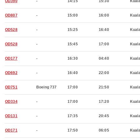
OD390
-
14:15
15:30
Kual
OD807
-
15:00
16:00
Kual
OD528
-
15:25
16:40
Kual
OD528
-
15:45
17:00
Kual
OD177
-
16:30
04:40
Kual
OD692
-
16:40
22:00
Kual
OD751
Boeing 737
17:00
21:50
Kual
OD334
-
17:00
17:20
Kual
OD131
-
17:35
20:45
Kual
OD171
-
17:50
06:05
Kual