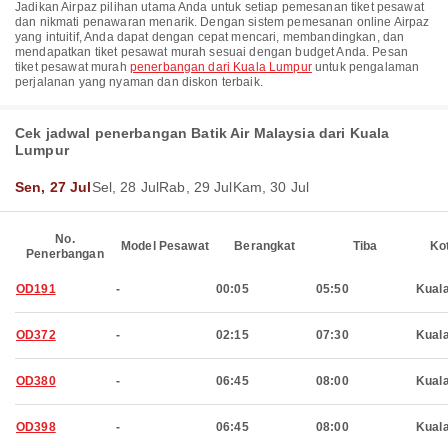
Jadikan Airpaz pilihan utama Anda untuk setiap pemesanan tiket pesawat
dan nikmati penawaran menarik. Dengan sistem pemesanan online Airpaz
yang intuitif, Anda dapat dengan cepat mencari, membandingkan, dan
mendapatkan tiket pesawat murah sesuai dengan budget Anda. Pesan
tiket pesawat murah
penerbangan dari Kuala Lumpur
untuk pengalaman
perjalanan yang nyaman dan diskon terbaik.
Cek jadwal penerbangan Batik Air Malaysia dari Kuala
Lumpur
Sen, 27 Jul
Sel, 28 Jul
Rab, 29 Jul
Kam, 30 Jul
No.
Model Pesawat
Berangkat
Tiba
Ko
Penerbangan
OD191
-
00:05
05:50
Kual
OD372
-
02:15
07:30
Kual
OD380
-
06:45
08:00
Kual
OD398
-
06:45
08:00
Kual